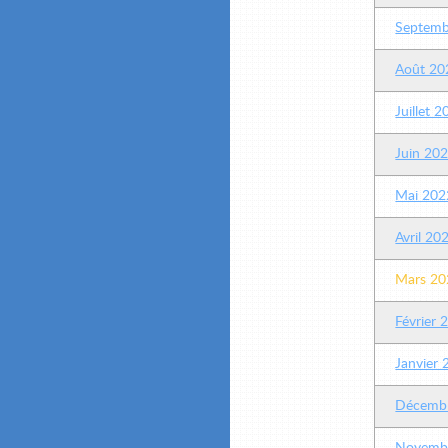
Septemb
Août 20
Juillet 
Juin 20
Mai 202
Avril 20
Mars 20
Février 
Janvier
Décemb