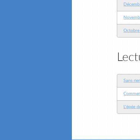
Décemb
Novemb
Octobre
Lect
Sans rie
Comment
L'épée d