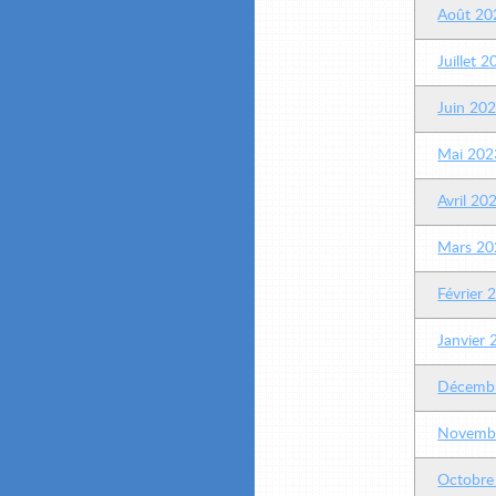
Août 20
Juillet 
Juin 20
Mai 202
Avril 20
Mars 20
Février 
Janvier
Décemb
Novemb
Octobre