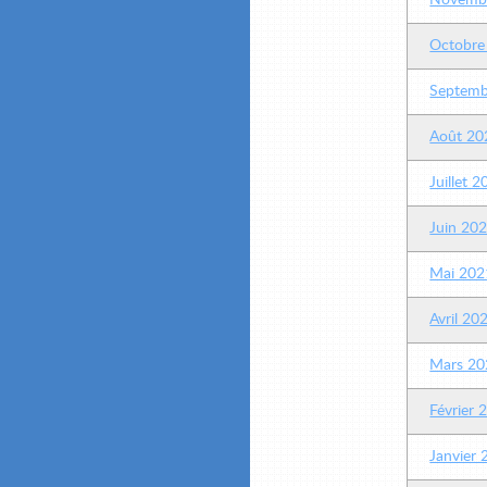
Novemb
Octobre
Septemb
Août 20
Juillet 
Juin 20
Mai 202
Avril 20
Mars 20
Février 
Janvier