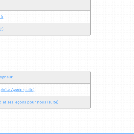
15
15
Seigneur
ophète Aggée (suite)
d et ses leçons pour nous (suite)