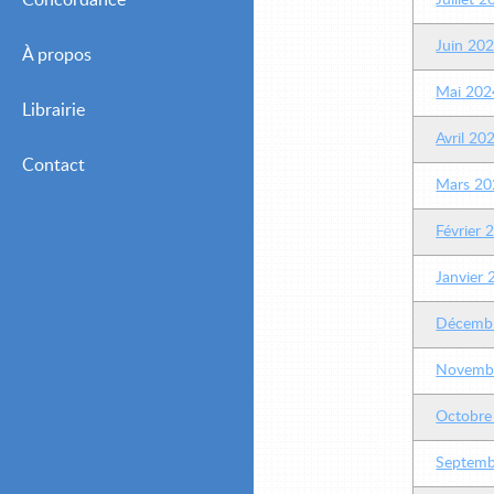
Concordance
Juillet 
Juin 20
À propos
Mai 202
Librairie
Avril 20
Contact
Mars 20
Février 
Janvier
Décemb
Novemb
Octobre
Septemb