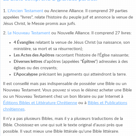
1.
L'Ancien Testament
ou Ancienne Alliance. Il comprend 39 parties
appelées "livres", relate l'histoire du peuple juif et annonce la venue de
Jésus Christ, le Messie promis aux juifs.
2.
Le Nouveau Testament
ou Nouvelle Alliance. Il comprend 27 livres:
4 Évangiles
relatant la venue de Jésus Christ (sa naissance, son
ministère, sa mort et sa résurrection);
Les Actes des Apôtres
racontant l'histoire de l'Église naissante;
Diverses lettres
d'apôtres (appelées "
Épîtres
") adressées à des
églises ou des croyants;
L'Apocalypse
précisant les jugements qui atteindront la terre.
Il est conseillé mais pas indispensable de posséder une Bible ou un
Nouveau Testament. Vous pouvez si vous le désirez acheter une Bible
ou un Nouveau Testament chez un bon libraire ou par Internet à
Éditions Bibles et Littérature Chrétienne
ou à
Bibles et Publications
chrétiennes
.
Il n'y a pas plusieurs Bibles, mais il y a plusieurs traductions de la
Bible. Choisissez-en une qui suit le texte original d'aussi près que
possible. Il vaut mieux une Bible littérale qu'une Bible littéraire.