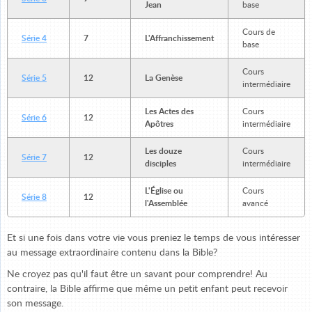
Jean
base
Cours de
Série 4
7
L'Affranchissement
base
Cours
Série 5
12
La Genèse
intermédiaire
Les Actes des
Cours
Série 6
12
Apôtres
intermédiaire
Les douze
Cours
Série 7
12
disciples
intermédiaire
L'Église ou
Cours
Série 8
12
l'Assemblée
avancé
Et si une fois dans votre vie vous preniez le temps de vous intéresser
au message extraordinaire contenu dans la Bible?
Ne croyez pas qu'il faut être un savant pour comprendre! Au
contraire, la Bible affirme que même un petit enfant peut recevoir
son message.