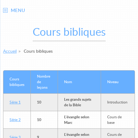
MENU
Cours bibliques
Accueil
Cours bibliques
Nombre
Cours
de
Nom
Niveau
bibliques
leçons
Les grands sujets
Série 1
10
Introduction
de la Bible
L'évangile selon
Cours de
Série 2
10
Marc
base
L'évangile selon
Cours de
Série 3
9