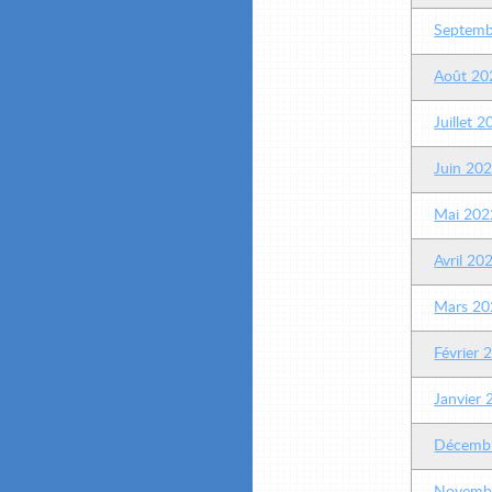
Septemb
Août 20
Juillet 
Juin 20
Mai 202
Avril 20
Mars 20
Février 
Janvier
Décemb