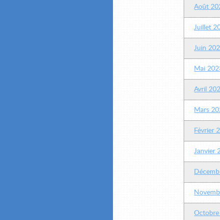
Août 20
Juillet 
Juin 20
Mai 202
Avril 20
Mars 20
Février 
Janvier
Décemb
Novemb
Octobre