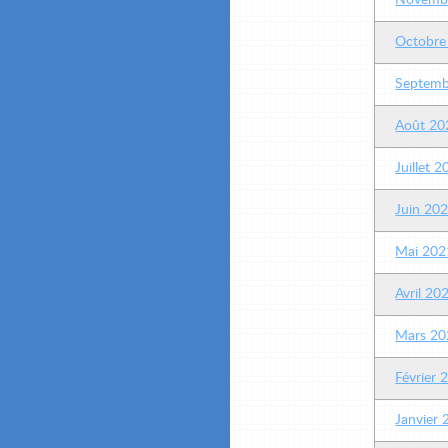
Novemb
Octobre
Septemb
Août 20
Juillet 
Juin 20
Mai 202
Avril 20
Mars 20
Février 
Janvier