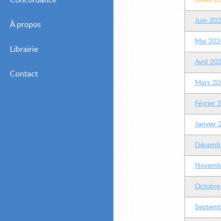
Concordance
Juillet 
Juin 20
À propos
Mai 202
Librairie
Avril 20
Contact
Mars 20
Février 
Janvier
Décemb
Novemb
Octobre
Septemb