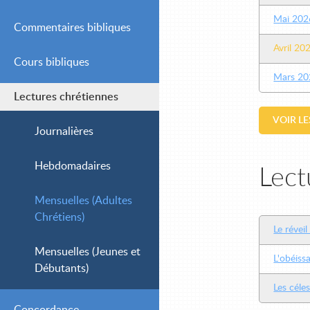
Mai 202
Commentaires bibliques
Avril 20
Cours bibliques
Simple
Mars 20
Lectures chrétiennes
Intermédiaire
VOIR L
Avancé
Journalières
Hebdomadaires
Lect
Mensuelles (Adultes
Chrétiens)
Le réveil
Mensuelles (Jeunes et
L'obéiss
Débutants)
Les céle