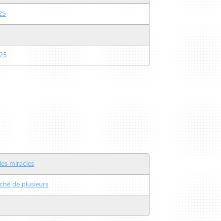
25
25
les miracles
éché de plusieurs