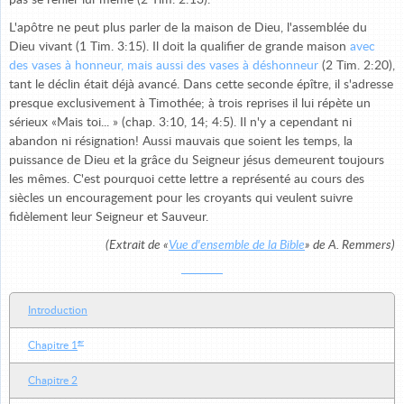
pas se renier lui-même (2 Tim. 2:13).
L'apôtre ne peut plus parler de la maison de Dieu, l'assemblée du
Dieu vivant (1 Tim. 3:15). Il doit la qualifier de grande maison
avec
des vases à honneur, mais aussi des vases à déshonneur
(2 Tim. 2:20),
tant le déclin était déjà avancé. Dans cette seconde épître, il s'adresse
presque exclusivement à Timothée; à trois reprises il lui répète un
sérieux «Mais toi... » (chap. 3:10, 14; 4:5). Il n'y a cependant ni
abandon ni résignation! Aussi mauvais que soient les temps, la
puissance de Dieu et la grâce du Seigneur jésus demeurent toujours
les mêmes. C'est pourquoi cette lettre a représenté au cours des
siècles un encouragement pour les croyants qui veulent suivre
fidèlement leur Seigneur et Sauveur.
(Extrait de «
Vue d'ensemble
de la Bible
» de A. Remmers)
Introduction
er
Chapitre 1
Chapitre 2