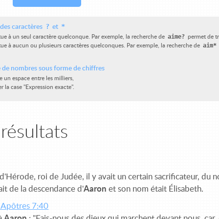
?
*
n des caractères
et
aime?
tue à un seul caractère quelconque. Par exemple, la recherche de
permet de t
aim*
tue à aucun ou plusieurs caractères quelconques. Par exemple, la recherche de
 de nombres sous forme de chiffres
e un espace entre les milliers,
r la case "Expression exacte".
résultats
d'Hérode, roi de Judée, il y avait un certain sacrificateur, du 
it de la descendance d'
Aaron
et son nom était Élisabeth.
 Apôtres 7:40
 à
Aaron
: "Fais-nous des dieux qui marchent devant nous, car, 