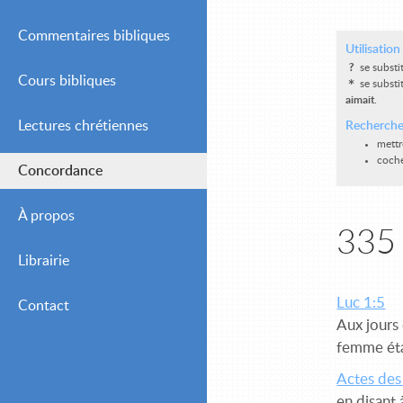
Commentaires bibliques
Utilisatio
?
se substi
Cours bibliques
Simple
*
se substi
aimait
.
Lectures chrétiennes
Intermédiaire
Recherche
mettr
coche
Concordance
Avancé
Journalières
À propos
Hebdomadaires
335 
Librairie
Mensuelles (Adultes
Chrétiens)
Luc 1:5
Contact
Aux jours 
Mensuelles (Jeunes et
femme éta
Débutants)
Actes des
en disant