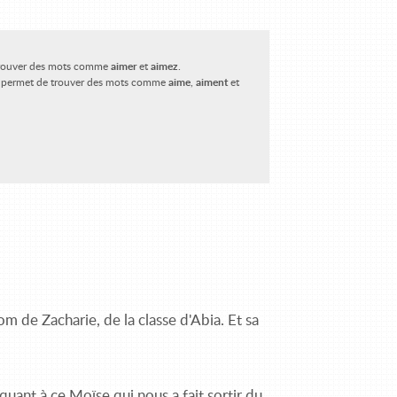
rouver des mots comme
aimer
et
aimez
.
permet de trouver des mots comme
aime
,
aiment
et
nom de Zacharie, de la classe d'Abia. Et sa
quant à ce Moïse qui nous a fait sortir du