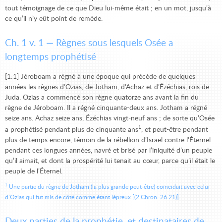
tout témoignage de ce que Dieu lui-même était ; en un mot, jusqu’à
ce qu’il n’y eût point de remède.
Ch. 1 v. 1 — Règnes sous lesquels Osée a
longtemps prophétisé
[1:1] Jéroboam a régné à une époque qui précède de quelques
années les règnes d’Ozias, de Jotham, d’Achaz et d’Ézéchias, rois de
Juda. Ozias a commencé son règne quatorze ans avant la fin du
règne de Jéroboam. Il a régné cinquante-deux ans. Jotham a régné
seize ans. Achaz seize ans, Ézéchias vingt-neuf ans ; de sorte qu’Osée
1
a prophétisé pendant plus de cinquante ans
, et peut-être pendant
plus de temps encore, témoin de la rébellion d’Israël contre l’Éternel
pendant ces longues années, navré et brisé par l’iniquité d’un peuple
qu’il aimait, et dont la prospérité lui tenait au cœur, parce qu’il était le
peuple de l’Éternel.
1
Une partie du règne de Jotham (la plus grande peut-être) coïncidait avec celui
d’Ozias qui fut mis de côté comme étant lépreux [(2 Chron. 26:21)].
Deux parties de la prophétie, et destinataires de