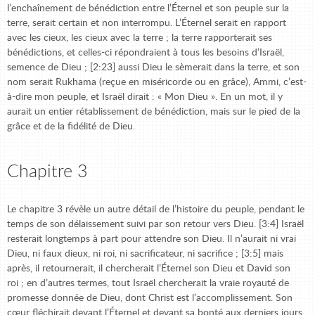
l’enchaînement de bénédiction entre l’Éternel et son peuple sur la
terre, serait certain et non interrompu. L’Éternel serait en rapport
avec les cieux, les cieux avec la terre ; la terre rapporterait ses
bénédictions, et celles-ci répondraient à tous les besoins d’Israël,
semence de Dieu ; [2:23] aussi Dieu le sèmerait dans la terre, et son
nom serait Rukhama (reçue en miséricorde ou en grâce), Ammi, c’est-
à-dire mon peuple, et Israël dirait : « Mon Dieu ». En un mot, il y
aurait un entier rétablissement de bénédiction, mais sur le pied de la
grâce et de la fidélité de Dieu.
Chapitre 3
Le chapitre 3 révèle un autre détail de l’histoire du peuple, pendant le
temps de son délaissement suivi par son retour vers Dieu. [3:4] Israël
resterait longtemps à part pour attendre son Dieu. Il n’aurait ni vrai
Dieu, ni faux dieux, ni roi, ni sacrificateur, ni sacrifice ; [3:5] mais
après, il retournerait, il chercherait l’Éternel son Dieu et David son
roi ; en d’autres termes, tout Israël chercherait la vraie royauté de
promesse donnée de Dieu, dont Christ est l’accomplissement. Son
cœur fléchirait devant l’Éternel et devant sa bonté aux derniers jours.