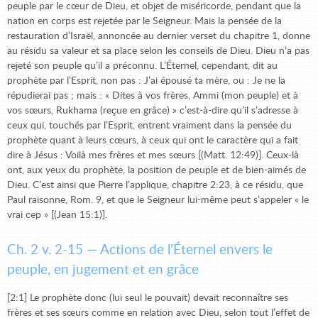
peuple par le cœur de Dieu, et objet de miséricorde, pendant que la
nation en corps est rejetée par le Seigneur. Mais la pensée de la
restauration d’Israël, annoncée au dernier verset du chapitre 1, donne
au résidu sa valeur et sa place selon les conseils de Dieu. Dieu n’a pas
rejeté son peuple qu’il a préconnu. L’Éternel, cependant, dit au
prophète par l’Esprit, non pas : J’ai épousé ta mère, ou : Je ne la
répudierai pas ; mais : « Dites à vos frères, Ammi (mon peuple) et à
vos sœurs, Rukhama (reçue en grâce) » c’est-à-dire qu’il s’adresse à
ceux qui, touchés par l’Esprit, entrent vraiment dans la pensée du
prophète quant à leurs cœurs, à ceux qui ont le caractère qui a fait
dire à Jésus : Voilà mes frères et mes sœurs [(Matt. 12:49)]. Ceux-là
ont, aux yeux du prophète, la position de peuple et de bien-aimés de
Dieu. C’est ainsi que Pierre l’applique, chapitre 2:23, à ce résidu, que
Paul raisonne, Rom. 9, et que le Seigneur lui-même peut s’appeler « le
vrai cep » [(Jean 15:1)].
Ch. 2 v. 2-15 — Actions de l’Éternel envers le
peuple, en jugement et en grâce
[2:1] Le prophète donc (lui seul le pouvait) devait reconnaître ses
frères et ses sœurs comme en relation avec Dieu, selon tout l’effet de