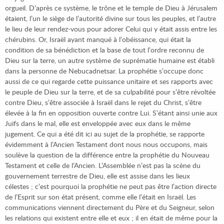
orgueil. D’après ce système, le trône et le temple de Dieu à Jérusalem
étaient, l’un le siège de l’autorité divine sur tous les peuples, et l’autre
le lieu de leur rendez-vous pour adorer Celui qui y était assis entre les
chérubins. Or, Israël ayant manqué à l’obéissance, qui était la
condition de sa bénédiction et la base de tout l’ordre reconnu de
Dieu sur la terre, un autre système de suprématie humaine est établi
dans la personne de Nebucadnetsar. La prophétie s’occupe donc
aussi de ce qui regarde cette puissance unitaire et ses rapports avec
le peuple de Dieu sur la terre, et de sa culpabilité pour s’être révoltée
contre Dieu, s’être associée à Israël dans le rejet du Christ, s’être
élevée à la fin en opposition ouverte contre Lui. S’étant ainsi unie aux
Juifs dans le mal, elle est enveloppée avec eux dans le même
jugement. Ce qui a été dit ici au sujet de la prophétie, se rapporte
évidemment à l’Ancien Testament dont nous nous occupons, mais
soulève la question de la différence entre la prophétie du Nouveau
Testament et celle de l’Ancien. L’Assemblée n’est pas la scène du
gouvernement terrestre de Dieu, elle est assise dans les lieux
célestes ; c’est pourquoi la prophétie ne peut pas être l’action directe
de l’Esprit sur son état présent, comme elle l’était en Israël. Les
communications viennent directement du Père et du Seigneur, selon
les relations qui existent entre elle et eux ; il en était de même pour la