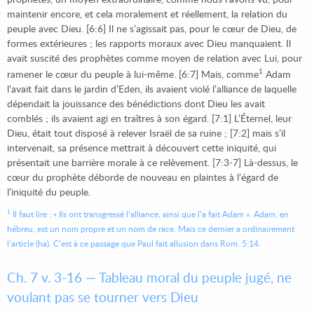
prophètes, un moyen extraordinaire, comme nous l’avons vu, pour
maintenir encore, et cela moralement et réellement, la relation du
peuple avec Dieu. [6:6] Il ne s’agissait pas, pour le cœur de Dieu, de
formes extérieures ; les rapports moraux avec Dieu manquaient. Il
avait suscité des prophètes comme moyen de relation avec Lui, pour
1
ramener le cœur du peuple à lui-même. [6:7] Mais, comme
Adam
l’avait fait dans le jardin d’Eden, ils avaient violé l’alliance de laquelle
dépendait la jouissance des bénédictions dont Dieu les avait
comblés ; ils avaient agi en traîtres à son égard. [7:1] L’Éternel, leur
Dieu, était tout disposé à relever Israël de sa ruine ; [7:2] mais s’il
intervenait, sa présence mettrait à découvert cette iniquité, qui
présentait une barrière morale à ce relèvement. [7:3-7] Là-dessus, le
cœur du prophète déborde de nouveau en plaintes à l’égard de
l’iniquité du peuple.
1
Il faut lire : « Ils ont transgressé l’alliance, ainsi que l’a fait Adam ». Adam, en
hébreu, est un nom propre et un nom de race. Mais ce dernier a ordinairement
l’article (ha). C’est à ce passage que Paul fait allusion dans Rom. 5:14.
Ch. 7 v. 3-16 — Tableau moral du peuple jugé, ne
voulant pas se tourner vers Dieu