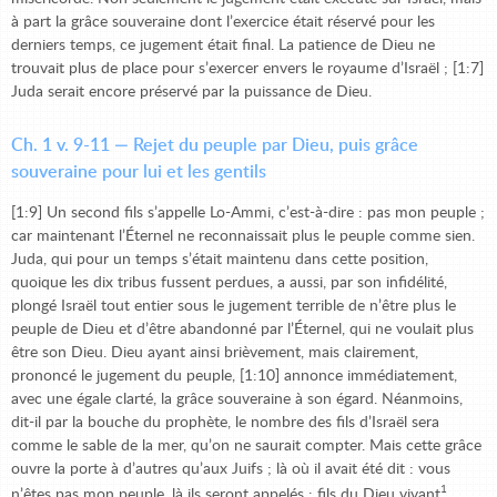
à part la grâce souveraine dont l’exercice était réservé pour les
derniers temps, ce jugement était final. La patience de Dieu ne
trouvait plus de place pour s’exercer envers le royaume d’Israël ; [1:7]
Juda serait encore préservé par la puissance de Dieu.
Ch. 1 v. 9-11 — Rejet du peuple par Dieu, puis grâce
souveraine pour lui et les gentils
[1:9] Un second fils s’appelle Lo-Ammi, c’est-à-dire : pas mon peuple ;
car maintenant l’Éternel ne reconnaissait plus le peuple comme sien.
Juda, qui pour un temps s’était maintenu dans cette position,
quoique les dix tribus fussent perdues, a aussi, par son infidélité,
plongé Israël tout entier sous le jugement terrible de n’être plus le
peuple de Dieu et d’être abandonné par l’Éternel, qui ne voulait plus
être son Dieu. Dieu ayant ainsi brièvement, mais clairement,
prononcé le jugement du peuple, [1:10] annonce immédiatement,
avec une égale clarté, la grâce souveraine à son égard. Néanmoins,
dit-il par la bouche du prophète, le nombre des fils d’Israël sera
comme le sable de la mer, qu’on ne saurait compter. Mais cette grâce
ouvre la porte à d’autres qu’aux Juifs ; là où il avait été dit : vous
1
n’êtes pas mon peuple, là ils seront appelés : fils du Dieu vivant
.