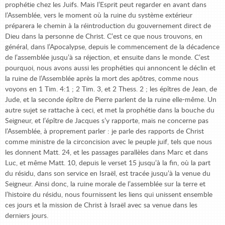
prophétie chez les Juifs. Mais l’Esprit peut regarder en avant dans
l’Assemblée, vers le moment où la ruine du système extérieur
préparera le chemin à la réintroduction du gouvernement direct de
Dieu dans la personne de Christ. C’est ce que nous trouvons, en
général, dans l’Apocalypse, depuis le commencement de la décadence
de l’assemblée jusqu’à sa réjection, et ensuite dans le monde. C’est
pourquoi, nous avons aussi les prophéties qui annoncent le déclin et
la ruine de l’Assemblée après la mort des apôtres, comme nous
voyons en 1 Tim. 4:1 ; 2 Tim. 3, et 2 Thess. 2 ; les épîtres de Jean, de
Jude, et la seconde épître de Pierre parlent de la ruine elle-même. Un
autre sujet se rattache à ceci, et met la prophétie dans la bouche du
Seigneur, et l’épître de Jacques s’y rapporte, mais ne concerne pas
l’Assemblée, à proprement parler : je parle des rapports de Christ
comme ministre de la circoncision avec le peuple juif, tels que nous
les donnent Matt. 24, et les passages parallèles dans Marc et dans
Luc, et même Matt. 10, depuis le verset 15 jusqu’à la fin, où la part
du résidu, dans son service en Israël, est tracée jusqu’à la venue du
Seigneur. Ainsi donc, la ruine morale de l’assemblée sur la terre et
l’histoire du résidu, nous fournissent les liens qui unissent ensemble
ces jours et la mission de Christ à Israël avec sa venue dans les
derniers jours.