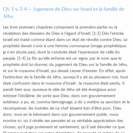
Ch. 1 v. 2-4 — Jugement de Dieu sur Israël et la famille de
Jéhu
Les trois premiers chapitres composent la première partie ou la
révélation des desseins de Dieu à l’égard d’Israël. [1:2] Dès l’entrée,
Israël est traité comme étant dans un état de révolte contre Dieu. Le
prophète devait s’unir à une femme corrompue (image prophétique,
je n’en doute pas), dont la conduite était l’expression de celle du
peuple. [1:4] Le fils qu’elle enfante est un signe, par le nom que le
prophète doit lui donner, du jugement de Dieu sur la famille de Jéhu,
et sur le royaume d’Israël, qui devait cesser d’exister. En effet, après
l’extinction de la famille de Jéhu, quoiqu’il y ait eu plusieurs rois, tout
était confusion dans le royaume d’Israël ; le royaume était perdu. Il
paraît bien que, quoique le zèle de Jéhu ait été énergique pour
extirper l’idolâtrie, de sorte que Dieu, dans son gouvernement
extérieur, a pu, et, comme témoignage, a dû y mettre sa sanction et le
récompenser, les mobiles de ce chef étaient loin d’être purs. Dieu
donc, tout en le bénissant dans son gouvernement public, nous
montre ici, où il révèle ses pensées et sa véritable appréciation des
choses, qu’il juge justement et saintement, qu’il sait dévoiler ce que