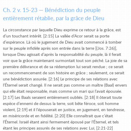
Ch. 2 v. 15-23 — Bénédiction du peuple
entièrement rétablie, par la grâce de Dieu
La circonstance par laquelle Dieu exprime ce retour à la grâce, est
d’un touchant intérêt. [2:15] La vallée d’Acor serait sa porte
d’espérance. Là où le jugement de Dieu avait commencé à tomber
sur le peuple infidèle après son entrée dans la terre [(Jos. 7:26)],
lorsque Dieu agissait d’après la responsabilité du peuple, là il ferait
voir que la grâce maintenant surmontait tout son péché. La joie de sa
première délivrance et de sa rédemption lui serait rendue ; ce serait
un recommencement de son histoire en grâce ; seulement, ce serait
une bénédiction assurée. [2:16] Le principe de ses relations avec
l’Éternel serait changé. Il ne serait pas comme un maître (Baal) envers
qui elle était responsable, mais comme un mari qui l’avait épousée.
[2:17] Les Baals seraient entièrement oubliés. [2:18] Il ôterait toute
espèce d’ennemi de dessus la terre, soit bête féroce, soit homme
violent, [2:19] et il l’épouserait en justice, en jugement, en tendresse,
en miséricorde et en fidélité. [2:20] Elle connaîtrait que c’était
l’Éternel. Israël étant ainsi fermement épousé par l’Éternel, et tels
étant les principes assurés de ses relations avec Lui, [2:21-22]