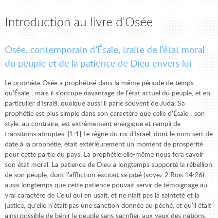
Introduction au livre d'Osée
Osée, contemporain d’Ésaïe, traite de l’état moral
du peuple et de la patience de Dieu envers lui
Le prophète Osée a prophétisé dans la même période de temps
qu’Ésaïe ; mais il s’occupe davantage de l’état actuel du peuple, et en
particulier d’Israël, quoique aussi il parle souvent de Juda. Sa
prophétie est plus simple dans son caractère que celle d’Ésaïe ; son
style, au contraire, est extrêmement énergique et rempli de
transitions abruptes. [1:1] Le règne du roi d’Israël, dont le nom sert de
date à la prophétie, était extérieurement un moment de prospérité
pour cette partie du pays. La prophétie elle-même nous fera savoir
son état moral. La patience de Dieu a longtemps supporté la rébellion
de son peuple, dont l’affliction excitait sa pitié (voyez 2 Rois 14:26),
aussi longtemps que cette patience pouvait servir de témoignage au
vrai caractère de Celui qui en usait, et ne niait pas la sainteté et la
justice, qu’elle n’était pas une sanction donnée au péché, et qu’il était
ainsi possible de bénir le peuple sans sacrifier, aux yeux des nations,