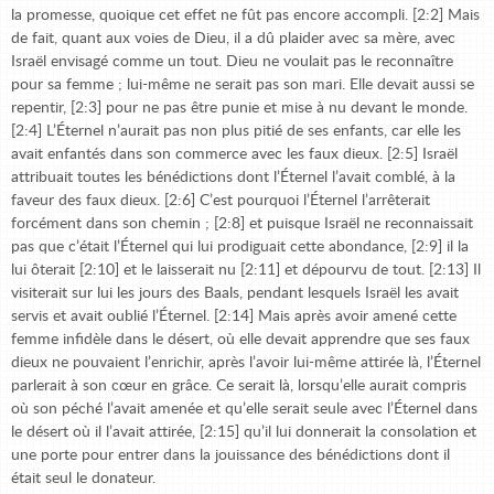
la promesse, quoique cet effet ne fût pas encore accompli. [2:2] Mais
de fait, quant aux voies de Dieu, il a dû plaider avec sa mère, avec
Israël envisagé comme un tout. Dieu ne voulait pas le reconnaître
pour sa femme ; lui-même ne serait pas son mari. Elle devait aussi se
repentir, [2:3] pour ne pas être punie et mise à nu devant le monde.
[2:4] L’Éternel n’aurait pas non plus pitié de ses enfants, car elle les
avait enfantés dans son commerce avec les faux dieux. [2:5] Israël
attribuait toutes les bénédictions dont l’Éternel l’avait comblé, à la
faveur des faux dieux. [2:6] C’est pourquoi l’Éternel l’arrêterait
forcément dans son chemin ; [2:8] et puisque Israël ne reconnaissait
pas que c’était l’Éternel qui lui prodiguait cette abondance, [2:9] il la
lui ôterait [2:10] et le laisserait nu [2:11] et dépourvu de tout. [2:13] Il
visiterait sur lui les jours des Baals, pendant lesquels Israël les avait
servis et avait oublié l’Éternel. [2:14] Mais après avoir amené cette
femme infidèle dans le désert, où elle devait apprendre que ses faux
dieux ne pouvaient l’enrichir, après l’avoir lui-même attirée là, l’Éternel
parlerait à son cœur en grâce. Ce serait là, lorsqu’elle aurait compris
où son péché l’avait amenée et qu’elle serait seule avec l’Éternel dans
le désert où il l’avait attirée, [2:15] qu’il lui donnerait la consolation et
une porte pour entrer dans la jouissance des bénédictions dont il
était seul le donateur.