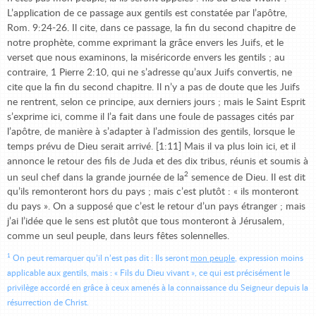
L’application de ce passage aux gentils est constatée par l’apôtre,
Rom. 9:24-26. Il cite, dans ce passage, la fin du second chapitre de
notre prophète, comme exprimant la grâce envers les Juifs, et le
verset que nous examinons, la miséricorde envers les gentils ; au
contraire, 1 Pierre 2:10, qui ne s’adresse qu’aux Juifs convertis, ne
cite que la fin du second chapitre. Il n’y a pas de doute que les Juifs
ne rentrent, selon ce principe, aux derniers jours ; mais le Saint Esprit
s’exprime ici, comme il l’a fait dans une foule de passages cités par
l’apôtre, de manière à s’adapter à l’admission des gentils, lorsque le
temps prévu de Dieu serait arrivé. [1:11] Mais il va plus loin ici, et il
annonce le retour des fils de Juda et des dix tribus, réunis et soumis à
2
un seul chef dans la grande journée de la
semence de Dieu. Il est dit
qu’ils remonteront hors du pays ; mais c’est plutôt : « ils monteront
du pays ». On a supposé que c’est le retour d’un pays étranger ; mais
j’ai l’idée que le sens est plutôt que tous monteront à Jérusalem,
comme un seul peuple, dans leurs fêtes solennelles.
1
On peut remarquer qu’il n’est pas dit : Ils seront
mon peuple
, expression moins
applicable aux gentils, mais : « Fils du Dieu vivant », ce qui est précisément le
privilège accordé en grâce à ceux amenés à la connaissance du Seigneur depuis la
résurrection de Christ.