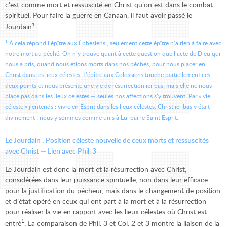
c’est comme mort et ressuscité en Christ qu’on est dans le combat
spirituel. Pour faire la guerre en Canaan, il faut avoir passé le
1
Jourdain
.
1
À cela répond l’épître aux Éphésiens ; seulement cette épître n’a rien à faire avec
notre mort au péché. On n’y trouve quant à cette question que l’acte de Dieu qui
nous a pris, quand nous étions morts dans nos péchés, pour nous placer en
Christ dans les lieux célestes. L’épître aux Colossiens touche partiellement ces
deux points et nous présente une vie de résurrection ici-bas, mais elle ne nous
place pas dans les lieux célestes — seules nos
affections
s’y trouvent. Par « vie
céleste » j’entends : vivre en Esprit dans les lieux célestes. Christ ici-bas y était
divinement ; nous y sommes comme unis à Lui par le Saint Esprit.
Le Jourdain : Position céleste nouvelle de ceux morts et ressuscités
avec Christ — Lien avec Phil. 3
Le Jourdain est donc la mort et la résurrection avec Christ,
considérées dans leur puissance spirituelle, non dans leur efficace
pour la justification du pécheur, mais dans le changement de position
et d’état opéré en ceux qui ont part à la mort et à la résurrection
pour réaliser la vie en rapport avec les lieux célestes où Christ est
1
entré
. La comparaison de Phil. 3 et Col. 2 et 3 montre la liaison de la