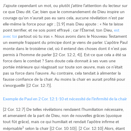
J’ajoute cependant un mot, ou plutôt j’attire l’attention du lecteur sur
ce que Dieu dit. Car, bien que le commandement de Dieu inspire un
courage qu’on n’aurait pas eu sans cela, aucune révélation n’est par
elle-même la force pour agir ; [1:9] mais Dieu ajoute : « Ne te laisse
point terrifier, et ne sois point effrayé ; car l’Éternel, ton Dieu,
est
avec toi
partout où tu iras ». Nous avons dans le Nouveau Testament
un exemple frappant du principe dont je viens de parler. L’apôtre Paul
monte dans le troisième ciel, où il entend des choses dont il n’est pas
permis à l’homme de parler [(2 Cor. 12:2, 4)]. Est-ce que cela a été sa
force dans le combat ? Sans doute cela donnait à ses vues une
portée intérieure qui réagissait sur toute son œuvre, mais ce n’était
pas sa force dans l’œuvre. Au contraire, cela tendait à alimenter la
fausse confiance de la chair. Au moins la chair en aurait profité pour
s’enorgueillir [(2 Cor. 12:7)].
Exemple de Paul en 2 Cor. 12:1-10 et nécessité de l’infirmité de la chair
[2 Cor. 12:7] De telles révélations rendaient l’humiliation nécessaire,
et amenaient de la part de Dieu, non de nouvelles grâces (quoique
tout fût grâce), mais ce qui humiliait et rendait l’apôtre infirme et
1
méprisable
selon la chair [(2 Cor. 10:10)]. [2 Cor. 12:10] Alors, étant