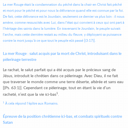
La mer Rouge était la condamnation du péché dans la chair en Christ fait péché
et mort pour le péché et pour nous la délivrance quand elle est connue par la foi.
De fait, cette délivrance est le Jourdain, seulement ce dernier va plus loin : il nous
amène, comme ressuscités avec Lui, dans l’état qui convient à ceux qui ont part à
l’héritage des saints dans la lumière. En traversant le Jourdain, le peuple suivait
l’arche, mais cette dernière restait au milieu du fleuve, y déployant sa puissance
contre la mort jusqu’à ce que tout le peuple eût passé [(3:17)].
La mer Rouge : salut acquis par la mort de Christ, introduisant dans le
pèlerinage terrestre
Le rachat, le salut parfait qui a été acquis par le précieux sang de
Jésus, introduit le chrétien dans ce pèlerinage. Avec Dieu, il ne fait
que traverser le monde comme une terre déserte, altérée et sans eau
[(Ps. 63:1)]. Cependant ce pèlerinage, tout en étant la vie d’un
1
racheté, n’est que la vie ici-bas
.
1
À cela répond l’épître aux Romains.
Épreuve de la position chrétienne ici-bas, et combats spirituels contre
Satan