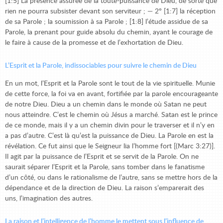
[1:5] La présence assurée de la toute-puissance de Dieu, de sorte que
rien ne pourra subsister devant son serviteur ; — 2° [1:7] la réception
de sa Parole ; la soumission à sa Parole ; [1:8] l’étude assidue de sa
Parole, la prenant pour guide absolu du chemin, ayant le courage de
le faire à cause de la promesse et de l’exhortation de Dieu.
L’Esprit et la Parole, indissociables pour suivre le chemin de Dieu
En un mot, l’Esprit et la Parole sont le tout de la vie spirituelle. Munie
de cette force, la foi va en avant, fortifiée par la parole encourageante
de notre Dieu. Dieu a un chemin dans le monde où Satan ne peut
nous atteindre. C’est le chemin où Jésus a marché. Satan est le prince
de ce monde, mais il y a un chemin divin pour le traverser et il n’y en
a pas d’autre. C’est là qu’est la puissance de Dieu. La Parole en est la
révélation. Ce fut ainsi que le Seigneur lia l’homme fort [(Marc 3:27)].
Il agit par la puissance de l’Esprit et se servit de la Parole. On ne
saurait séparer l’Esprit et la Parole, sans tomber dans le fanatisme
d’un côté, ou dans le rationalisme de l’autre, sans se mettre hors de la
dépendance et de la direction de Dieu. La raison s’emparerait des
uns, l’imagination des autres.
La raison et l’intelligence de l’homme le mettent sous l’influence de