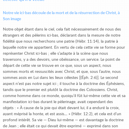
Notre vie ici-bas découle de la mort et de la résurrection de Christ, à
Son image
Notre objet étant dans le ciel, cela fait nécessairement de nous des
étrangers et des pèlerins ici-bas, déclarant dans la mesure de notre
fidélité que nous recherchons une patrie (Hébr. 11:14), la patrie à
laquelle notre vie appartient. En vertu de cela cette vie se forme pour
représenter Christ ici-bas ; elle s’adapte à la scène que nous
traversons, y a des devoirs, une obéissance, un service. Le point de
départ de cette vie se trouve en ce que, sous un aspect, nous
sommes morts et ressuscités avec Christ, et que, sous l’autre, nous
sommes assis en Lui dans les lieux célestes [(Éph. 2:6)]. Le second
aspect n’est pas notre sujet ici ; il touche à la doctrine des Éphésiens,
tandis que le premier est plutôt la doctrine des Colossiens. Christ,
comme homme dans ce monde, quoiqu’il fût lui-même cette vie et sa
manifestation ici-bas durant le pèlerinage, avait cependant des
objets : « À cause de la joie qui était devant lui, il a enduré la croix,
ayant méprisé la honte, et est assis… » (Hébr. 12:2), et cela est d’un
profond intérêt. Sa vie — Dieu lui-même — est davantage la doctrine
de Jean ; elle était ce qui devait être exprimé — exprimé dans son