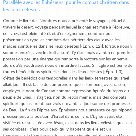
Parallèle avec les Éphésiens, pour le combat chrétien dans
les lieux célestes
Comme le livre des Nombres nous a présenté le voyage spirituel à
travers le désert, voyage pendant lequel la chair est mise à l’épreuve,
ce livre-ci est plein intérêt et d’enseignement, comme nous
présentant en type les combats des héritiers des cieux avec les
malices spirituelles dans les lieux célestes [(Éph. 6:12)], lorsque nous y
sommes entrés, avec le droit assuré d’y être, mais ayant à en prendre
possession par une énergie qui remporte la victoire sur les ennemis,
alors qu’ils voudraient nous en interdire l’accès. Si l’Église est bénie de
toutes bénédictions spirituelles dans les lieux célestes [(Éph. 1:3)],
c’était de bénédictions temporelles dans les lieux terrestres qu’Israël
allait jouir. Il est facile de comprendre que si l’on peut, avec raison,
employer le nom de Canaan comme expression figurée du repos du
peuple de Dieu, il s’agit ici, non du repos même, mais des combats
spirituels qui assurent aux vrais croyants la jouissance des promesses
de Dieu. La fin de l’épître aux Éphésiens nous présente ce qui répond
précisément à la position d’Israël dans ce livre. L’Église ayant été
vivifiée et ressuscitée avec Jésus, c’est dans les lieux célestes qu’elle a
ses combats ; c’est pour ceux qui y habitent qu’elle est un
témoignage, le témoignage de la sagesse infiniment diverse de Dieu