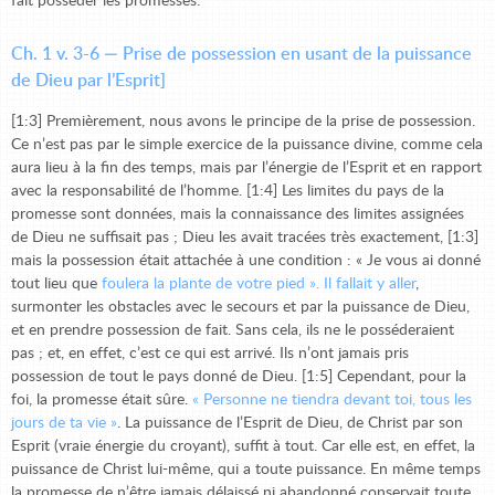
fait posséder les promesses.
Ch. 1 v. 3-6 — Prise de possession en usant de la puissance
de Dieu par l’Esprit]
[1:3] Premièrement, nous avons le principe de la prise de possession.
Ce n’est pas par le simple exercice de la puissance divine, comme cela
aura lieu à la fin des temps, mais par l’énergie de l’Esprit et en rapport
avec la responsabilité de l’homme. [1:4] Les limites du pays de la
promesse sont données, mais la connaissance des limites assignées
de Dieu ne suffisait pas ; Dieu les avait tracées très exactement, [1:3]
mais la possession était attachée à une condition : « Je vous ai donné
tout lieu que
foulera la plante de votre pied
». Il fallait
y aller
,
surmonter les obstacles avec le secours et par la puissance de Dieu,
et en prendre possession de fait. Sans cela, ils ne le posséderaient
pas ; et, en effet, c’est ce qui est arrivé. Ils n’ont jamais pris
possession de tout le pays donné de Dieu. [1:5] Cependant, pour la
foi, la promesse était sûre.
«
Personne ne tiendra devant toi, tous les
jours de ta vie
»
. La puissance de l’Esprit de Dieu, de Christ par son
Esprit (vraie énergie du croyant), suffit à tout. Car elle est, en effet, la
puissance de Christ lui-même, qui a toute puissance. En même temps
la promesse de n’être jamais délaissé ni abandonné conservait toute