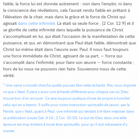
faible, la force lui est donnée autrement : non dans l’emploi, ni dans
la conscience des révélations, cela l’aurait rendu faible en prêtant à
l’élévation de la chair, mais dans la grâce et la force de Christ qui
agissait
dans cette infirmité
.
Là était sa seule force ; [2 Cor. 12:9] et il
se glorifie de cette infirmité dans laquelle la puissance de Christ
s’accomplissait en lui, qui était l’occasion de la manifestation de cette
puissance, et qui, en démontrant que Paul était faible, démontrait que
Christ lui-même était dans l’œuvre avec Paul. Il nous faut toujours
une force immédiate de Christ, agissant de sa part, — force qui
s’accomplit dans l’infirmité, pour faire son œuvre — force constante ;
hors de lui nous ne pouvons rien faire. Souvenons-nous de cette
vérité.
1
Une vaine curiosité cherche quelle pouvait être cette écharde. Peu nous importe
ce que c’était. Il peut y avoir une écharde différente pour chaque cas où Dieu
trouve bon d’en envoyer. Ce sera toujours quelque chose de propre à humilier
celui qui en a besoin. Il suffit pour notre instruction spirituelle de savoir, par la
Parole, que c’était, quant à Paul, une infirmité qui tendait à le faire mépriser dans
sa prédication (voyez Gal. 4:14 ; 2 Cor. 10:10). Le but de Dieu dans une telle
épreuve est trop évident à toute âme spirituelle, pour qu’il soit nécessaire d’y
insister.