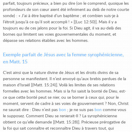
parfait, toujours précieux, a bien pu dire (on le comprend, quoique les
profondeurs de son cœur aient été infiniment au delà de notre courte
sonde) : « J’ai à être baptisé d’un baptême ; et combien suis-je à
l’étroit jusqu’à ce qu’il soit accompli ! » [(Luc 12:50)]. Mais il y a
toujours eu de ces jalons pour la foi. Si Dieu agit, il va au-delà des
bornes qui limitent ses voies gouvernementales du moment, et
dépasse ses relations établies avec les hommes.
Exemple parfait de Jésus avec la femme syrophénicienne,
en Matt. 15
C’est ainsi que la nature divine de Jésus et les droits divins de sa
personne se manifestent. Il n’est envoyé qu’aux brebis perdues de la
maison d’Israël [(Matt. 15:24)]. Voilà les limites de ses relations
formelles avec les hommes. Mais si la foi saisit la bonté de Dieu, est-
ce que cette bonté peut se nier, ou se borner à ceux qui, pour le
moment, servent de cadre à ses voies de gouvernement ? Non, Christ
ne saurait dire : Dieu n’est pas
bon
;
je ne suis pas
bon
comme vous
le supposez. Comment Dieu se renierait-Il ? La syrophénicienne
obtient ce qu’elle demande [(Matt. 15:28)]. Précieuse prérogative de
la foi qui sait connaître et reconnaître Dieu à travers tout, qui