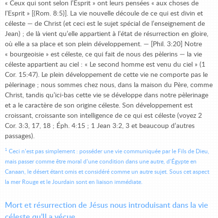
« Ceux qui sont selon l’Esprit » ont leurs pensées « aux choses de
l’Esprit » [(Rom. 8:5)]. La vie nouvelle découle de ce qui est divin et
céleste — de Christ (et ceci est le sujet spécial de l’enseignement de
Jean) ; de là vient qu’elle appartient à l’état de résurrection en gloire,
où elle a sa place et son plein développement. — [Phil. 3:20] Notre
« bourgeoisie » est céleste, ce qui fait de nous des pèlerins — la vie
céleste appartient au ciel : « Le second homme est venu du ciel » (1
Cor. 15:47). Le plein développement de cette vie ne comporte pas le
pèlerinage ; nous sommes chez nous, dans la maison du Père, comme
Christ, tandis qu’ici-bas cette vie se développe dans notre pèlerinage
et a le caractère de son origine céleste. Son développement est
croissant, croissante son intelligence de ce qui est céleste (voyez 2
Cor. 3:3, 17, 18 ; Éph. 4:15 ; 1 Jean 3:2, 3 et beaucoup d’autres
passages).
1
Ceci n’est pas simplement : posséder une vie communiquée par le Fils de Dieu,
mais passer comme être moral d’une condition dans une autre, d’Égypte en
Canaan, le désert étant omis et considéré comme un autre sujet. Sous cet aspect
la mer Rouge et le Jourdain sont en liaison immédiate.
Mort et résurrection de Jésus nous introduisant dans la vie
céleste qu’Il a vécue