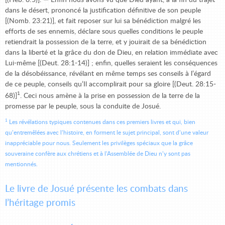
[(Héb. 8:5)]. — Enfin nous avons vu que Dieu ayant, à la fin du trajet
dans le désert, prononcé la justification définitive de son peuple
[(Nomb. 23:21)], et fait reposer sur lui sa bénédiction malgré les
efforts de ses ennemis, déclare sous quelles conditions le peuple
retiendrait la possession de la terre, et y jouirait de sa bénédiction
dans la liberté et la grâce du don de Dieu, en relation immédiate avec
Lui-même [(Deut. 28:1-14)] ; enfin, quelles seraient les conséquences
de la désobéissance, révélant en même temps ses conseils à l’égard
de ce peuple, conseils qu’Il accomplirait pour sa gloire [(Deut. 28:15-
1
68)]
. Ceci nous amène à la prise en possession de la terre de la
promesse par le peuple, sous la conduite de Josué.
1
Les révélations typiques contenues dans ces premiers livres et qui, bien
qu’entremêlées avec l’histoire, en forment le sujet principal, sont d’une valeur
inappréciable pour nous. Seulement les privilèges spéciaux que la grâce
souveraine confère aux chrétiens et à l’Assemblée de Dieu n’y sont pas
mentionnés.
Le livre de Josué présente les combats dans
l’héritage promis