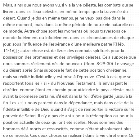
Mais, ainsi que nous avons vu, il y a la vie céleste, les combats qui se
livrent dans les lieux célestes, en même temps que la traversée du
désert. Quand je dis en même temps, je ne veux pas dire dans le
même moment, mais dans la même période de notre vie naturelle en
ce monde. Autre chose sont les moments où nous traversons ce
monde fidèlement ou infidèlement dans les circonstances de chaque
jour, sous l’influence de l’espérance d’une meilleure patrie [(Héb.
11:16)] ; autre chose est de livrer des combats spirituels pour la
possession des promesses et des privilèges célestes. Cela suppose que
nous sommes réellement nés de nouveau. (Rom. 8:29-30). Le voyage
du désert après Sinaï suppose le fait de cette position chrétienne,
mais sa réalité individuelle y est mise à l’épreuve. C’est à cela que se
rapportent tous les « si » du Nouveau Testament. Ils envisagent le
chrétien comme étant en chemin pour atteindre le pays céleste, mais
ayant la promesse certaine, s’il est dans la foi, d’être gardé jusqu’à la
fin. Les « si » nous gardent dans la dépendance, mais dans celle de la
fidélité infaillible de Dieu quand il s’agit de remporter la victoire sur le
pouvoir de Satan. Il n’y a pas de « si » pour la rédemption ou pour la
position actuelle de ceux qui ont été scellés. Nous sommes des
hommes déjà morts et ressuscités, comme n’étant absolument plus
de ce monde. Ces deux choses se réalisent dans la vie chrétienne. Or,