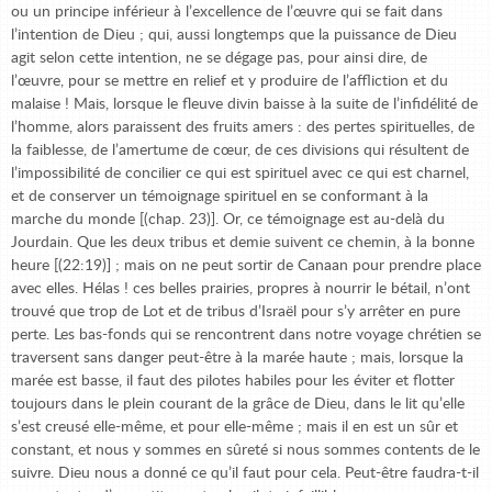
ou un principe inférieur à l’excellence de l’œuvre qui se fait dans
l’intention de Dieu ; qui, aussi longtemps que la puissance de Dieu
agit selon cette intention, ne se dégage pas, pour ainsi dire, de
l’œuvre, pour se mettre en relief et y produire de l’affliction et du
malaise ! Mais, lorsque le fleuve divin baisse à la suite de l’infidélité de
l’homme, alors paraissent des fruits amers : des pertes spirituelles, de
la faiblesse, de l’amertume de cœur, de ces divisions qui résultent de
l’impossibilité de concilier ce qui est spirituel avec ce qui est charnel,
et de conserver un témoignage spirituel en se conformant à la
marche du monde [(chap. 23)]. Or, ce témoignage est au-delà du
Jourdain. Que les deux tribus et demie suivent ce chemin, à la bonne
heure [(22:19)] ; mais on ne peut sortir de Canaan pour prendre place
avec elles. Hélas ! ces belles prairies, propres à nourrir le bétail, n’ont
trouvé que trop de Lot et de tribus d’Israël pour s’y arrêter en pure
perte. Les bas-fonds qui se rencontrent dans notre voyage chrétien se
traversent sans danger peut-être à la marée haute ; mais, lorsque la
marée est basse, il faut des pilotes habiles pour les éviter et flotter
toujours dans le plein courant de la grâce de Dieu, dans le lit qu’elle
s’est creusé elle-même, et pour elle-même ; mais il en est un sûr et
constant, et nous y sommes en sûreté si nous sommes contents de le
suivre. Dieu nous a donné ce qu’il faut pour cela. Peut-être faudra-t-il