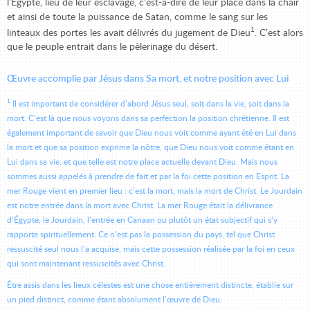
l’Égypte, lieu de leur esclavage, c’est-à-dire de leur place dans la chair
et ainsi de toute la puissance de Satan, comme le sang sur les
1
linteaux des portes les avait délivrés du jugement de Dieu
. C’est alors
que le peuple entrait dans le pèlerinage du désert.
Œuvre accomplie par Jésus dans Sa mort, et notre position avec Lui
1
Il est important de considérer d’abord Jésus seul, soit dans la vie, soit dans la
mort. C’est là que nous voyons dans sa perfection la position chrétienne. Il est
également important de savoir que Dieu nous voit comme ayant été en Lui dans
la mort et que sa position exprime la nôtre, que Dieu nous voit comme étant en
Lui dans sa vie, et que telle est notre place actuelle devant Dieu. Mais nous
sommes aussi appelés à prendre de fait et par la foi cette position en Esprit. La
mer Rouge vient en premier lieu : c’est la mort, mais la mort
de
Christ. Le Jourdain
est notre entrée dans la mort
avec
Christ. La mer Rouge était la délivrance
d’Égypte, le Jourdain, l’entrée en Canaan ou plutôt un état subjectif qui s’y
rapporte spirituellement. Ce n’est pas la possession du pays, tel que Christ
ressuscité seul nous l’a acquise, mais cette possession réalisée par la foi en ceux
qui sont maintenant ressuscités avec Christ.
Être assis dans les lieux célestes est une chose entièrement distincte, établie sur
un pied distinct, comme étant absolument l’œuvre de Dieu.