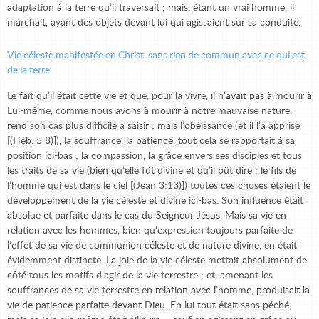
adaptation à la terre qu’il traversait ; mais, étant un vrai homme, il
marchait, ayant des objets devant lui qui agissaient sur sa conduite.
Vie céleste manifestée en Christ, sans rien de commun avec ce qui est
de la terre
Le fait qu’il était cette vie et que, pour la vivre, il n’avait pas à mourir à
Lui-même, comme nous avons à mourir à notre mauvaise nature,
rend son cas plus difficile à saisir ; mais l’obéissance (et il l’a apprise
[(Héb. 5:8)]), la souffrance, la patience, tout cela se rapportait à sa
position ici-bas ; la compassion, la grâce envers ses disciples et tous
les traits de sa vie (bien qu’elle fût divine et qu’il pût dire : le fils de
l’homme qui est dans le ciel [(Jean 3:13)]) toutes ces choses étaient le
développement de la vie céleste et divine ici-bas. Son influence était
absolue et parfaite dans le cas du Seigneur Jésus. Mais sa vie en
relation avec les hommes, bien qu’expression toujours parfaite de
l’effet de sa vie de communion céleste et de nature divine, en était
évidemment distincte. La joie de la vie céleste mettait absolument de
côté tous les motifs d’agir de la vie terrestre ; et, amenant les
souffrances de sa vie terrestre en relation avec l’homme, produisait la
vie de patience parfaite devant Dieu. En lui tout était sans péché,