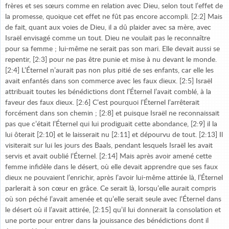
frères et ses sœurs comme en relation avec Dieu, selon tout l’effet de
la promesse, quoique cet effet ne fût pas encore accompli. [2:2] Mais
de fait, quant aux voies de Dieu, il a dû plaider avec sa mère, avec
Israël envisagé comme un tout. Dieu ne voulait pas le reconnaître
pour sa femme ; lui-même ne serait pas son mari. Elle devait aussi se
repentir, [2:3] pour ne pas être punie et mise à nu devant le monde.
[2:4] L’Éternel n’aurait pas non plus pitié de ses enfants, car elle les
avait enfantés dans son commerce avec les faux dieux. [2:5] Israël
attribuait toutes les bénédictions dont l’Éternel l’avait comblé, à la
faveur des faux dieux. [2:6] C’est pourquoi l’Éternel l’arrêterait
forcément dans son chemin ; [2:8] et puisque Israël ne reconnaissait
pas que c’était l’Éternel qui lui prodiguait cette abondance, [2:9] il la
lui ôterait [2:10] et le laisserait nu [2:11] et dépourvu de tout. [2:13] Il
visiterait sur lui les jours des Baals, pendant lesquels Israël les avait
servis et avait oublié l’Éternel. [2:14] Mais après avoir amené cette
femme infidèle dans le désert, où elle devait apprendre que ses faux
dieux ne pouvaient l’enrichir, après l’avoir lui-même attirée là, l’Éternel
parlerait à son cœur en grâce. Ce serait là, lorsqu’elle aurait compris
où son péché l’avait amenée et qu’elle serait seule avec l’Éternel dans
le désert où il l’avait attirée, [2:15] qu’il lui donnerait la consolation et
une porte pour entrer dans la jouissance des bénédictions dont il