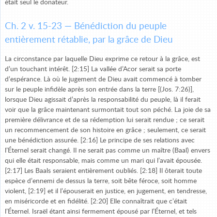
était seul le donateur.
Ch. 2 v. 15-23 — Bénédiction du peuple
entièrement rétablie, par la grâce de Dieu
La circonstance par laquelle Dieu exprime ce retour à la grâce, est
d’un touchant intérêt. [2:15] La vallée d’Acor serait sa porte
d’espérance. Là où le jugement de Dieu avait commencé à tomber
sur le peuple infidèle après son entrée dans la terre [(Jos. 7:26)],
lorsque Dieu agissait d’après la responsabilité du peuple, là il ferait
voir que la grâce maintenant surmontait tout son péché. La joie de sa
première délivrance et de sa rédemption lui serait rendue ; ce serait
un recommencement de son histoire en grâce ; seulement, ce serait
une bénédiction assurée. [2:16] Le principe de ses relations avec
l’Éternel serait changé. Il ne serait pas comme un maître (Baal) envers
qui elle était responsable, mais comme un mari qui l’avait épousée.
[2:17] Les Baals seraient entièrement oubliés. [2:18] Il ôterait toute
espèce d’ennemi de dessus la terre, soit bête féroce, soit homme
violent, [2:19] et il l’épouserait en justice, en jugement, en tendresse,
en miséricorde et en fidélité. [2:20] Elle connaîtrait que c’était
l’Éternel. Israël étant ainsi fermement épousé par l’Éternel, et tels