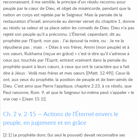
reconnaissent, il me semble, le principe d’un résidu reconnu pour
peuple par le cœur de Dieu, et objet de miséricorde, pendant que la
nation en corps est rejetée par le Seigneur. Mais la pensée de la
restauration d’Israël, annoncée au dernier verset du chapitre 1, donne
au résidu sa valeur et sa place selon les conseils de Dieu. Dieu n’a pas
rejeté son peuple qu’il a préconnu. L’Éternel, cependant, dit au
prophète par l’Esprit, non pas : J’ai épousé ta mère, ou : Je ne la
répudierai pas ; mais : « Dites à vos frères, Ammi (mon peuple) et à
vos sœurs, Rukhama (reçue en grâce) » c’est-à-dire qu’il s’adresse à
ceux qui, touchés par l’Esprit, entrent vraiment dans la pensée du
prophète quant à leurs cœurs, à ceux qui ont le caractère qui a fait
dire à Jésus : Voilà mes frères et mes sœurs [(Matt. 12:49)]. Ceux-là
ont, aux yeux du prophète, la position de peuple et de bien-aimés de
Dieu. C’est ainsi que Pierre l’applique, chapitre 2:23, à ce résidu, que
Paul raisonne, Rom. 9, et que le Seigneur lui-même peut s’appeler « le
vrai cep » [(Jean 15:1)].
Ch. 2 v. 2-15 — Actions de l’Éternel envers le
peuple, en jugement et en grâce
[2:1] Le prophète donc (lui seul le pouvait) devait reconnaître ses