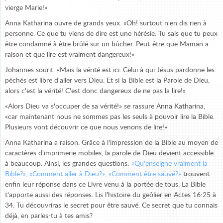
vierge Marie!»
Anna Katharina ouvre de grands yeux. «Oh! surtout n'en dis rien à
personne. Ce que tu viens de dire est une hérésie. Tu sais que tu peux
être condamné à être brûlé sur un bûcher. Peut-être que Maman a
raison et que lire est vraiment dangereux!»
Johannes sourit. «Mais la vérité est ici. Celui à qui Jésus pardonne les
péchés est libre d'aller vers Dieu. Et si la Bible est la Parole de Dieu,
alors c'est la vérité! C'est donc dangereux de ne pas la lire!»
«Alors Dieu va s'occuper de sa vérité!» se rassure Anna Katharina,
«car maintenant nous ne sommes pas les seuls à pouvoir lire la Bible.
Plusieurs vont découvrir ce que nous venons de lire!»
Anna Katharina a raison. Grâce à l'impression de la Bible au moyen de
caractères d'imprimerie mobiles, la parole de Dieu devient accessible
à beaucoup. Ainsi, les grandes questions:
«Qu'enseigne vraiment la
Bible?», «Comment aller à Dieu?», «Comment être sauvé?»
trouvent
enfin leur réponse dans ce Livre venu à la portée de tous. La Bible
t'apporte aussi des réponses. Lis l'histoire du geôlier en Actes 16:25 à
34. Tu découvriras le secret pour être sauvé. Ce secret que tu connais
déjà, en parles-tu à tes amis?