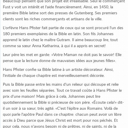
Beaucoup pensent que son projet est irréalisable. Seul le commerçant
Fust y voit un intérêt et l'aide financièrement. Ainsi, en 1450, la
première Bible latine sort des presses de Gutenberg. Ses premiers
clients sont les riches commerçants et artisans de la ville.
L'orfèvre Hans Pfister fait partie de ceux qui se sont procuré l'un des
180 premiers exemplaires de la Bible en latin. Son fils Johannes
apprend le latin chez le maître Gutram. Il aime beaucoup lire, tout
comme sa sœur Anna Katharina, à qui il a appris en secret!
Leur père les met en garde: «Votre Maman ne doit pas le savoir! Elle
pense que la lecture donne de mauvaises idées aux jeunes filles».
Hans Pfister confie sa Bible latine à un artiste décorateur. Ainsi,
l'initiale de chaque chapitre est merveilleusement décorée.
Puis la Bible passe entre les mains d'un relieur qui découpe et relie
avec soin les feuilles séparées. Tout ce travail coûte à Hans Pfister le
prix d'une maison! Mais grâce à cela, Johannes peut lire
quotidiennement la Bible si précieuse de son père. «Écoute cela!» dit-
il un soir à sa sœur, très agité. «C'est l'épître aux Romains. Voilà de
quoi parle l'apôtre Paul dans ce chapitre: chacun peut avoir un libre
accès à Dieu parce que Jésus Christ est mort pour nos péchés. Et
pour cela, nous n'avons besoin ni de prêtres, ni de saints, ni de la