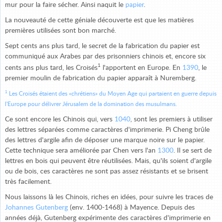
mur pour la faire sécher. Ainsi naquit le
papier
.
La nouveauté de cette géniale découverte est que les matières
premières utilisées sont bon marché.
Sept cents ans plus tard, le secret de la fabrication du papier est
communiqué aux Arabes par des prisonniers chinois et, encore six
1
cents ans plus tard, les Croisés
l'apportent en Europe. En
1390
, le
premier moulin de fabrication du papier apparaît à Nuremberg.
1
Les Croisés étaient des «chrétiens» du Moyen Age qui partaient en guerre depuis
l'Europe pour délivrer Jérusalem de la domination des musulmans.
Ce sont encore les Chinois qui, vers
1040
, sont les premiers à utiliser
des lettres séparées comme caractères d'imprimerie. Pi Cheng brûle
des lettres d'argile afin de déposer une marque noire sur le papier.
Cette technique sera améliorée par Chen vers l'an
1300
. Il se sert de
lettres en bois qui peuvent être réutilisées. Mais, qu'ils soient d'argile
ou de bois, ces caractères ne sont pas assez résistants et se brisent
très facilement.
Nous laissons là les Chinois, riches en idées, pour suivre les traces de
Johannes Gutenberg
(env. 1400-1468) à Mayence. Depuis des
années déjà, Gutenberg expérimente des caractères d'imprimerie en