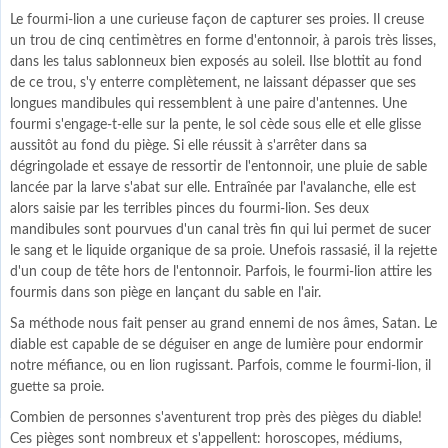
Le fourmi-lion a une curieuse façon de capturer ses proies. Il creuse
un trou de cinq centimètres en forme d'entonnoir, à parois très lisses,
dans les talus sablonneux bien exposés au soleil. Ilse blottit au fond
de ce trou, s'y enterre complètement, ne laissant dépasser que ses
longues mandibules qui ressemblent à une paire d'antennes. Une
fourmi s'engage-t-elle sur la pente, le sol cède sous elle et elle glisse
aussitôt au fond du piège. Si elle réussit à s'arrêter dans sa
dégringolade et essaye de ressortir de l'entonnoir, une pluie de sable
lancée par la larve s'abat sur elle. Entraînée par l'avalanche, elle est
alors saisie par les terribles pinces du fourmi-lion. Ses deux
mandibules sont pourvues d'un canal très fin qui lui permet de sucer
le sang et le liquide organique de sa proie. Unefois rassasié, il la rejette
d'un coup de tête hors de l'entonnoir. Parfois, le fourmi-lion attire les
fourmis dans son piège en lançant du sable en l'air.
Sa méthode nous fait penser au grand ennemi de nos âmes, Satan. Le
diable est capable de se déguiser en ange de lumière pour endormir
notre méfiance, ou en lion rugissant. Parfois, comme le fourmi-lion, il
guette sa proie.
Combien de personnes s'aventurent trop près des pièges du diable!
Ces pièges sont nombreux et s'appellent: horoscopes, médiums,