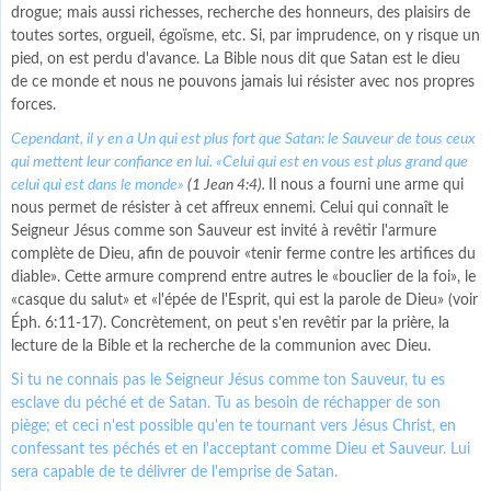
drogue; mais aussi richesses, recherche des honneurs, des plaisirs de
toutes sortes, orgueil, égoïsme, etc. Si, par imprudence, on y risque un
pied, on est perdu d'avance. La Bible nous dit que Satan est le dieu
de ce monde et nous ne pouvons jamais lui résister avec nos propres
forces.
Cependant, il y en a Un qui est plus fort que Satan: le Sauveur de tous ceux
qui mettent leur confiance en lui. «Celui qui est en vous est plus grand que
celui qui est dans le monde»
(1 Jean 4:4).
Il nous a fourni une arme qui
nous permet de résister à cet affreux ennemi. Celui qui connaît le
Seigneur Jésus comme son Sauveur est invité à revêtir l'armure
complète de Dieu, afin de pouvoir «tenir ferme contre les artifices du
diable». Cette armure comprend entre autres le «bouclier de la foi», le
«casque du salut» et «l'épée de l'Esprit, qui est la parole de Dieu» (voir
Éph. 6:11-17). Concrètement, on peut s'en revêtir par la prière, la
lecture de la Bible et la recherche de la communion avec Dieu.
Si tu ne connais pas le Seigneur Jésus comme ton Sauveur, tu es
esclave du péché et de Satan. Tu as besoin de réchapper de son
piège; et ceci n'est possible qu'en te tournant vers Jésus Christ, en
confessant tes péchés et en l'acceptant comme Dieu et Sauveur. Lui
sera capable de te délivrer de l'emprise de Satan.