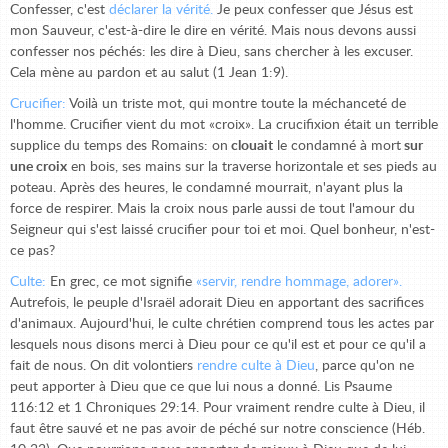
Confesser, c'est
déclarer la vérité.
Je peux confesser que Jésus est
mon Sauveur, c'est-à-dire le dire en vérité. Mais nous devons aussi
confesser nos péchés: les dire à Dieu, sans chercher à les excuser.
Cela mène au pardon et au salut (1 Jean 1:9).
Crucifier:
Voilà un triste mot, qui montre toute la méchanceté de
l'homme. Crucifier vient du mot «croix». La crucifixion était un terrible
supplice du temps des Romains: on
clouait
le condamné à mort
sur
une croix
en bois, ses mains sur la traverse horizontale et ses pieds au
poteau. Après des heures, le condamné mourrait, n'ayant plus la
force de respirer. Mais la croix nous parle aussi de tout l'amour du
Seigneur qui s'est laissé crucifier pour toi et moi. Quel bonheur, n'est-
ce pas?
Culte:
En grec, ce mot signifie
«servir, rendre hommage, adorer».
Autrefois, le peuple d'Israël adorait Dieu en apportant des sacrifices
d'animaux. Aujourd'hui, le culte chrétien comprend tous les actes par
lesquels nous disons merci à Dieu pour ce qu'il est et pour ce qu'il a
fait de nous. On dit volontiers
rendre culte à Dieu
, parce qu'on ne
peut apporter à Dieu que ce que lui nous a donné. Lis Psaume
116:12 et 1 Chroniques 29:14. Pour vraiment rendre culte à Dieu, il
faut être sauvé et ne pas avoir de péché sur notre conscience (Héb.