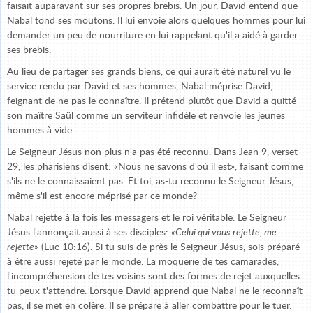
faisait auparavant sur ses propres brebis. Un jour, David entend que
Nabal tond ses moutons. Il lui envoie alors quelques hommes pour lui
demander un peu de nourriture en lui rappelant qu'il a aidé à garder
ses brebis.
Au lieu de partager ses grands biens, ce qui aurait été naturel vu le
service rendu par David et ses hommes, Nabal méprise David,
feignant de ne pas le connaître. Il prétend plutôt que David a quitté
son maître Saül comme un serviteur infidèle et renvoie les jeunes
hommes à vide.
Le Seigneur Jésus non plus n'a pas été reconnu. Dans Jean 9, verset
29, les pharisiens disent: «Nous ne savons d'où il est», faisant comme
s'ils ne le connaissaient pas. Et toi, as-tu reconnu le Seigneur Jésus,
même s'il est encore méprisé par ce monde?
Nabal rejette à la fois les messagers et le roi véritable. Le Seigneur
Jésus l'annonçait aussi à ses disciples:
«Celui qui vous rejette, me
rejette»
(Luc 10:16). Si tu suis de près le Seigneur Jésus, sois préparé
à être aussi rejeté par le monde. La moquerie de tes camarades,
l'incompréhension de tes voisins sont des formes de rejet auxquelles
tu peux t'attendre. Lorsque David apprend que Nabal ne le reconnaît
pas, il se met en colère. Il se prépare à aller combattre pour le tuer.