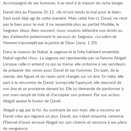
Accompagné de ses hommes, il se rend à la maison du riche berger.
David dira au Psaume 35:12: «Ils m'ont rendu le mal pour le bien».
Saül avait déjà agi de cette manière. Mais cette fois-ci, David, ne rend
pas le bien pour te mal. Il ne ressemble plus au parfait Modèle, le
Seigneur Jésus. Bien souvent, nous voulons défendre nos droits au
lieu d'attendre patiemment le secours du Seigneur.
«La colère de
l'homme n'accomplit pas la justice de Dieu»
(Jacq. 1:20).
Dans la maison de Nabal, la sagesse et la folie habitent ensemble.
Nabal signifie «fou». La sagesse est représentée par sa femme Abigaïl.
Lorsque celle-ci entend ce qui se trame, elle ordonne à ses serviteurs
de préparer des vivres pour David et ses hommes. Du pain, de la
viande, des figues et du raisin sont chargés sur un âne. En hâte, elle
part à la rencontre de David. Lorsqu'elle l'aperçoit, elle descend de
son âne et se prosterne devant lui. Elle lui demande de pardonner à
son mari rempli de folie et d'accepter son présent. Par son action,
Abigaïl apaise la fureur de David.
Abigaïl a agi par la foi. Au contraire de son mari, elle a reconnu en
David celui qui régnera un jour. David, qui s'était emporté, remercie
l'Éternel d'avoir envoyé Abigaïl sur son chemin et renonce à ses plans
de vengeance.