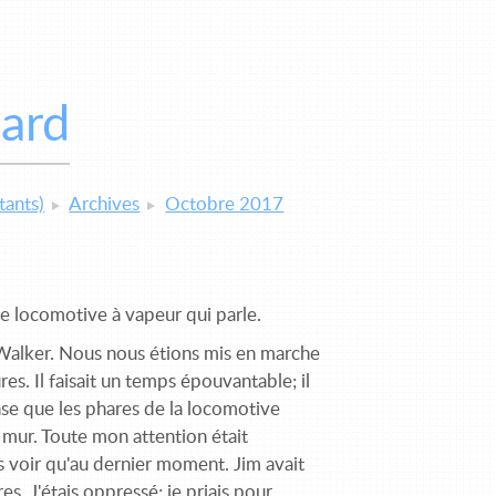
lard
tants)
Archives
Octobre 2017
 de locomotive à vapeur qui parle.
m Walker. Nous nous étions mis en marche
es. Il faisait un temps épouvantable; il
ense que les phares de la locomotive
n mur. Toute mon attention était
es voir qu'au dernier moment. Jim avait
s. J'étais oppressé; je priais pour