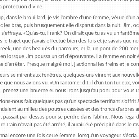
a protection divine.
p, dans le brouillard, je vis l'ombre d'une femme, vêtue d'un 
c les bras, puis brusquement elle disparut dans la nuit. Jim, oc
 s'effraya. «Qu'as-tu, Frank? On dirait que tu as vu un fantôme
s le trajet que j'avais effectué bien des fois et je savais que
eek, une des beautés du parcours, et là, un pont de 200 mètres
ien lorsque Jim poussa un cri d'épouvante. La femme en noir é
gne d'arrêter. Presque malgré moi, j'actionnai les freins et le c
urs se mirent aux fenêtres, quelques-uns vinrent aux nouvelle
e que nous avions vu. «Un fantôme! dit-il d'un ton furieux, v
r; prenez une lanterne et nous irons jusqu'au pont pour vous tr
ions-nous fait quelques pas qu'un spectacle terrifiant s'offrit 
daient au milieu des poutres cassées et des troncs d'arbres ar
, passait par-dessus pour se perdre dans l'abîme. Nous regardi
re train n'avait pas été arrêté, il aurait été précipité dans le ra
nai encore une fois cette femme, lorsqu'un voyageur s'écria: «