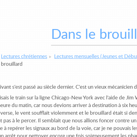
Dans le brouil
Lectures chrétiennes
Lectures mensuelles (Jeunes et Débu
 brouillard
uivant s'est passé au siècle dernier. C'est un vieux mécanicien
sais le train sur la ligne Chicago-New York avec l'aide de Ji
eure du matin, car nous devions arriver à destination à six heur
 verse, le vent soufflait violemment et le brouillard était si d
nt pas à le percer. Il semblait que nous allions foncer contre u
 à repérer les signaux au bord de la voie, car je ne pouvais l
un arrêt pour nettoyer encore une fois soigneusement les phare