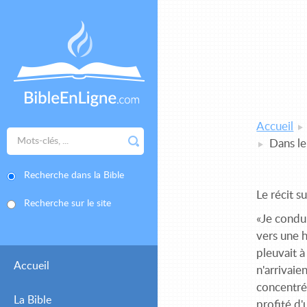
Accueil
Dans le
Recherche dans la Bible
Le récit s
Recherche sur le site
«Je condui
vers une h
pleuvait à
Accueil
n'arrivaie
concentrée
La Bible
profité d'