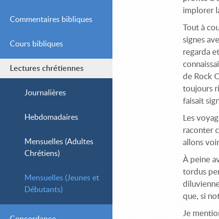
implorer l
Commentaires bibliques
Tout à cou
signes ave
Cours bibliques
Simple
regarda et
connaissai
Lectures chrétiennes
Intermédiaire
de Rock Cr
toujours r
Avancé
Journalières
faisait si
Hebdomadaires
Les voyage
raconter c
Mensuelles (Adultes
allons voi
Chrétiens)
À peine av
tordus pen
Mensuelles (Jeunes et
diluvienne
Débutants)
que, si not
Je mention