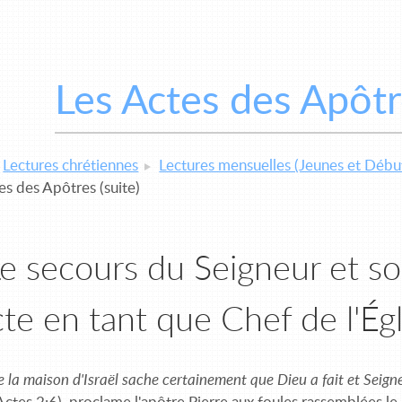
Les Actes des Apôtre
Lectures chrétiennes
Lectures mensuelles (Jeunes et Débu
es des Apôtres (suite)
Le secours du Seigneur et s
cte en tant que Chef de l'Égl
 la maison d'Israël sache certainement que Dieu a fait et Seign