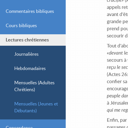
crucifié»
(
appels ret
Commentaires bibliques
avant d'êt
grande per
Cours bibliques
Simple
prend pour
secourir d
Lectures chrétiennes
Intermédiaire
Tout d'abo
«devant les
Avancé
Journalières
secours à
reçu le se
Hebdomadaires
(Actes 26:
confier sa
Mensuelles (Adultes
encourage
Chrétiens)
peuple dan
à Jérusal
Mensuelles (Jeunes et
qui me reg
Débutants)
Enfin, par
passages c