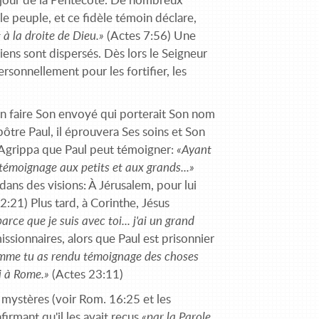
e jour de la Pentecôte. De nombreux
le peuple, et ce fidèle témoin déclare,
 à la droite de Dieu.»
(Actes 7:56) Une
iens sont dispersés. Dès lors le Seigneur
ersonnellement pour les fortifier, les
 en faire Son envoyé qui porterait Son nom
ôtre Paul, il éprouvera Ses soins et Son
i Agrippa que Paul peut témoigner:
«Ayant
 témoignage aux petits et aux grands...»
dans des visions: À Jérusalem, pour lui
2:21) Plus tard, à Corinthe, Jésus
arce que je suis avec toi... j'ai un grand
issionnaires, alors que Paul est prisonnier
 comme tu as rendu témoignage des choses
i à Rome.»
(Actes 23:11)
s mystères (voir Rom. 16:25 et les
firmant qu'il les avait reçus
«par la Parole