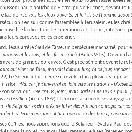
Actes 2:6), proclame l'apôtre Pierre aux foules rassemblées l
entissent par la bouche de Pierre, puis d'Étienne, devant tout 
re lapidé:
«Je vois les cieux ouverts, et le Fils de l'homme debout
sécution s'en suit contre l'assemblée à Jérusalem, et les chrét
 ainsi dire la direction des opérations et, du ciel, intervient p
ans leurs épreuves et les enseigner.
rd, Jésus arrête Saul de Tarse, un persécuteur acharné, pour
 nations et les rois, et les fils d'Israël»
(Actes 9:15). Devenu l'ap
 travers de grandes épreuves. C'est précisément devant le ro
cours qui vient de Dieu, me voici debout jusqu'à ce jour, rendant
22) Le Seigneur Lui-même se révèle à lui à plusieurs reprises, 
 mission:
«Va, car je t'enverrai au loin vers les nations.»
(Actes 2
 son serviteur:
«Ne crains point, mais parle et ne te tais point, p
s cette ville.»
(Actes 18:9) Et encore, à la fin de ses voyages m
em,
«le Seigneur se tint près de lui et dit: Aie bon courage; car
ardent, à Jérusalem, ainsi il faut que tu rendes témoignage auss
 ses épîtres, nous apprenons que le Seigneur révéla à Paul de
ités dans la note), pour qu'il les transmette à ses frères en con