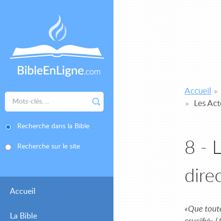
Accueil
Les Act
Recherche dans la Bible
8 - 
Recherche sur le site
dire
Accueil
«Que toute
La Bible