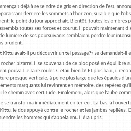
mmençait déjà à se teindre de gris en direction de l'est, annonça
paraissant derrière les sommets à l'horizon, si faible que l'obs
ent: le point du jour approchait. Bientôt, toutes les ombres pro
ssembla toutes ses forces et courut. Il pouvait maintenant disti
de lumière de ses poursuivants semblaient perdre leur intensité
us prudent.
ittu avait-il pu découvrir un tel passage?» se demandait-il e
 rocher bizarre! Il se souvenait de ce bloc posé en équilibre s
nt pouvait le faire rouler. C'était bien là! Et plus haut, il recon
ure presque verticale, à peine plus large que les épaules d'un
léments marquants lui revinrent en mémoire, des repères qu'il 
 le chemin avec certitude. Finalement, alors que l'aube commen
ie se transforma immédiatement en terreur. Là-bas, à l'ouvertur
s Kittu, le dos appuyé contre le rocher et les jambes repliées! 
tendre les hommes qui s'appelaient. Il était pris!