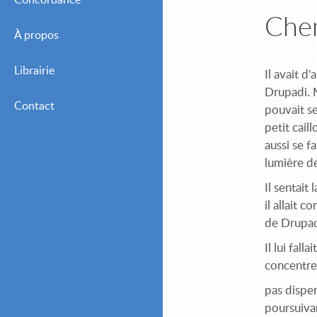
Concordance
Chem
À propos
Librairie
Il avait d
Drupadi. M
Contact
pouvait se
petit cail
aussi se f
lumière d
Il sentait
il allait 
de Drupadi
Il lui fal
concentrer
pas disper
poursuivan