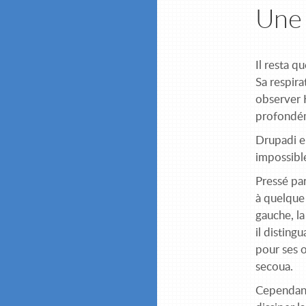
Une 
Il resta q
Sa respira
observer K
profondé
Drupadi en
impossible
Pressé par
à quelque 
gauche, la
il disting
pour ses o
secoua.
Cependant,