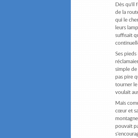
Dès qu'il 
de la rout
qui le che
leurs lampe
suffisait 
continuel
Ses pieds 
réclamaie
simple de 
pas pire q
tourner le
voulait au
Mais comme
cœur et sa
montagnes
pouvait pa
s'encoura