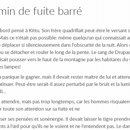
in de fuite barré
'abord pensé à Kittu. Son frère quadrillait peut-être le versant
ais ce n'était pas possible: même quel­qu'un qui connaissait 
 déplacer si silencieu­sement dans l'obscurité de la nuit. Alors 
lou se déta­cher et rouler le long de la pente. Le sang de Drupad
aisait pousser vers le haut de la montagne par les habitants du v
es lampes!
 la panique le gagner, mais il devait rester maître de lui et att
continuer. Peut-être serait-il assez per­turbé par le bruit et la 
...
lait attendre, mais pas trop longtemps, car les hommes risquaient 
 toute son attention sur sa fuite et ne
ser ses pensées et sonénergie. Il devait laisser le tigre prend
ts à l'œil pour qu'ils ne le voient et ne l'entendent pas. Le dan