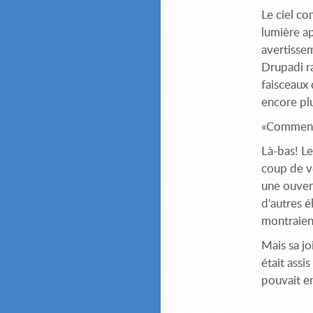
Le ciel co
lumière ap
avertissem
Drupadi ra
faisceaux 
encore pl
«Comment K
Là-bas! Le
coup de ve
une ouvert
d'autres é
montraient
Mais sa jo
était assi
pouvait en