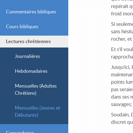
repérait q
Commentaires bibliques
froid mor
Si seuleme
Cours bibliques
Simple
sans hésit
rocher, et
Lectures chrétiennes
Intermédiaire
Et s'il vo
Avancé
Journalières
rapprochai
Jusqu'ici,
Hebdomadaires
maintenant
points lum
Mensuelles (Adultes
pas seraie
Chrétiens)
dans ses m
sauvages; 
Mensuelles (Jeunes et
Soudain, D
Débutants)
discret qu