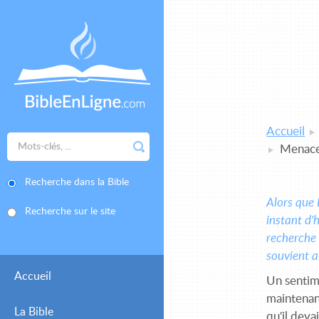
Accueil
Menaces
Recherche dans la Bible
Alors que 
Recherche sur le site
instant d'
recherche d
sou­vient 
Accueil
Un sentime
maintenant,
La Bible
qu'il deva