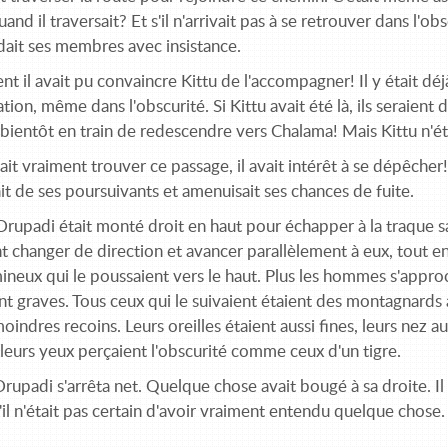
uand il traversait? Et s'il n'arrivait pas à se retrouver dans l'ob
dait ses membres avec insistance.
nt il avait pu convaincre Kittu de l'accompagner! Il y était déjà 
ation, même dans l'obscurité. Si Kittu avait été là, ils seraient 
 bientôt en train de redescendre vers Chalama! Mais Kittu n'était
ulait vraiment trouver ce passage, il avait intérêt à se dépêche
t de ses poursuivants et amenuisait ses chances de fuite.
 Drupadi était monté droit en haut pour échapper à la traque sans
 changer de direction et avancer parallèlement à eux, tout en
ineux qui le poussaient vers le haut. Plus les hommes s'appro
nt graves. Tous ceux qui le suivaient étaient des montagnards 
oindres recoins. Leurs oreilles étaient aussi fines, leurs nez 
leurs yeux perçaient l'obscurité comme ceux d'un tigre.
rupadi s'arrêta net. Quelque chose avait bougé à sa droite. Il 
'il n'était pas certain d'avoir vrai­ment entendu quelque chose. I