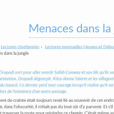
Menaces dans la 
Lectures chrétiennes
Lectures mensuelles (Jeunes et Débu
 dans la jungle
Drupadi sort pour aller avertir Sahib Conway et son fils qu'ils se
hésitation, Drupadi déguerpit. Kittu donne l'alerte et les villageo
u fuyard. Ce der­nier perd tout courage lorsqu'il réalise qu'il sera
alors de l'existence d'un autre passage.
nt de crainte était toujours resté lié au souvenir de cet endroit
 dans l'obscurité, il n'était pas du tout sûr d'y parvenir. Et s'il
it traverser la route pour rejoindre ce chemin. C'était même asse