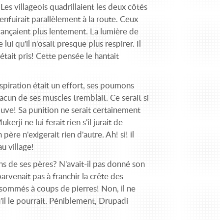
 Les villageois quadrillaient les deux côtés
enfuirait parallèlement à la route. Ceux
 avançaient plus lentement. La lumière de
lui qu'il n'osait presque plus respirer. Il
l était pris! Cette pensée le hantait
espiration était un effort, ses poumons
un de ses muscles tremblait. Ce serait si
rouve! Sa punition ne serait certainement
rji ne lui ferait rien s'il jurait de
ère n'exigerait rien d'autre. Ah! si! il
u village!
ons de ses pères? N'avait-il pas donné son
parvenait pas à franchir la crête des
ssommés à coups de pierres! Non, il ne
u'il le pourrait. Péniblement, Drupadi