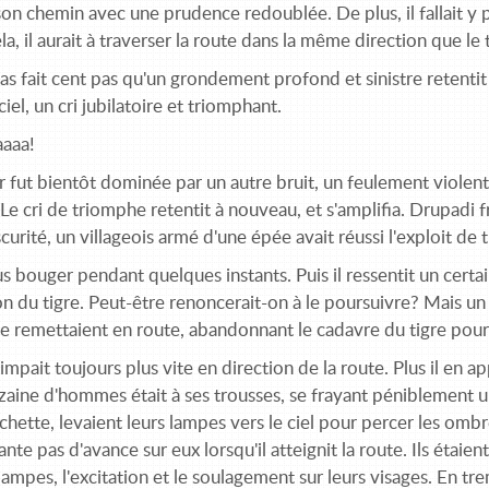
on chemin avec une prudence redoublée. De plus, il fallait y pa
la, il aurait à traverser la route dans la même direction que le 
 pas fait cent pas qu'un grondement profond et sinistre retentit 
iel, un cri jubilatoire et triom­phant.
aaa!
 fut bientôt dominée par un autre bruit, un feulement violent 
Le cri de triomphe retentit à nouveau, et s'amplifia. Drupadi fri
curité, un villageois armé d'une épée avait réussi l'exploit de t
lus bouger pendant quelques instants. Puis il ressentit un cert
n du tigre. Peut-être renoncerait-on à le poursuivre? Mais un n
 remettaient en route, abandonnant le cadavre du tigre pour
rimpait toujours plus vite en direction de la route. Plus il en a
ine d'hommes était à ses trousses, se frayant péniblement un 
hette, levaient leurs lampes vers le ciel pour percer les omb
nte pas d'avance sur eux lorsqu'il atteignit la route. Ils étaient
lampes, l'excitation et le soulagement sur leurs visages. En tr