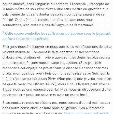
1
coupe amère
: dans l'angoisse du combat, il l'accepta. Il l'accepta de
la main même de son Père, c'est-à-dire sans mettre en question que
cela vienne de lui, sans douter de son amour, de sa sagesse, de sa
fidélité. Quant à nous, combien de fois, lorsque nous nous
soumettons, n'en reste-t-il pas de l'aigreur, de l'amertume!
1
Celte coupe symbolise les souffrances du Sauveur sous le jugement
de Dieu cause de nos péchés.
Exerçons-nous à découvrir en nous toutes les manifestations de cette
volonté mauvaise. Comment le faire enpratique? Recherchons
d'abord avec droiture et
prière quels sont les désirs les plus secrets
de notre cœur. Posons‑nous ensuite la question: «Suis-je prêt à
renoncer à cet objet, à ce projet? Suis-je disposé à abandonner mes
droits, mon point de vue?» Puis donnons sans réserve au Seigneur, la
même réponse qu'il fit à son Père: «Non pas ce que je veux, moi, mais
ce que tu veux, toi!» (Marc 14, 36), Alors il nous laissera peut-être ce
à quoi nous avions renoncé pour lui. Mais nous en disposerons d'une
autre manière: pour son service et avec un esprit brisé.
Si au contraire nous ne cédons pas, nous serons d'abord malheureux
dans notre conscience; ensuite nous obligerons Dieu à intervenir
d'une façon extérieure et douloureuse.
Quand un croyant est arrêté