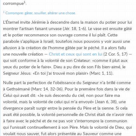
1
corrompue
.
1
Corrompre: gâter, souiller, altérer une chose.
L'Éternel invite Jérémie à descendre dans la maison du potier pour lui
montrer l'artisan faisant unvase (Jér. 18, 1-6). Le vase est ensuite gâté
et le potier recommence son ouvrage comme il lui plaît. Cette
parabole s'applique à Israël; toutefois nous pouvons y voir aussi une
allusion à la création de l'homme gâtée par le péché. Il a alors fallu
une nouvelle création —
Christ et ceux qui sont en lui
(2 Cor. 5, 17) —
qui soit conforme à la volonté de son Créateur: «comme il plut aux
yeux du potier de le faire». Dieu a pu dire de son Fils bien-aimé, le
Seigneur Jésus: «En toi j'ai trouvé mon plaisir» (Marc 1, 11).
Nulle part la perfection de l'obéissance du Seigneur n'a brillé comme
à Gethsémané (Marc 14, 32-36). Pour la première fois dans la vie de
Celui qui avait dit: «Je suis descendu du ciel, non pour faire ma
volonté, mais la volonté de celui qui m'a envoyé» (Jean 6, 38), une
divergence paraît surgir entre la pensée du Père et la sienne. Si cela
avait été possible, la volonté personnelle de Christ était de n'avoir rien
à faire avec le péché et de ne pas voir s'interrompre la communion
qui l'unissait continuellement à son Père. Mais la volonté de Dieu, qui
voulait nous sauver, fut alors présentée au Sauveur comme une