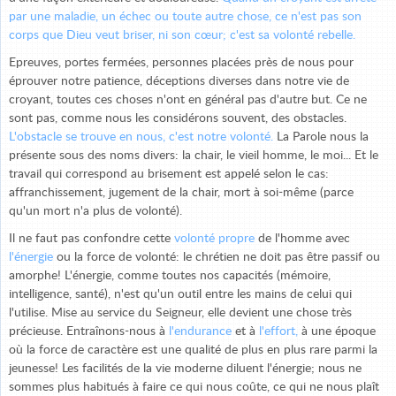
par une maladie, un échec ou toute autre chose, ce n'est pas son
corps que Dieu veut briser, ni son cœur; c'est sa volonté rebelle.
Epreuves, portes fermées, personnes placées près de nous pour
éprouver notre patience, déceptions diverses dans notre vie de
croyant, toutes ces choses n'ont en général pas d'autre but. Ce ne
sont pas, comme nous les considérons souvent, des obstacles.
L'obstacle se trouve en nous, c'est notre volonté.
La Parole nous la
présente sous des noms divers: la chair, le vieil homme, le moi... Et le
travail qui correspond au brisement est appelé selon le cas:
affranchissement, jugement de la chair, mort à soi-même (parce
qu'un mort n'a plus de volonté).
Il ne faut pas confondre cette
volonté propre
de l'homme avec
l'énergie
ou la force de volonté: le chrétien ne doit pas être passif ou
amorphe! L'énergie, comme toutes nos capacités (mémoire,
intelligence, santé), n'est qu'un outil entre les mains de celui qui
l'utilise. Mise au service du Seigneur, elle devient une chose très
précieuse. Entraînons-nous à
l'endurance
et à
l'effort,
à une époque
où la force de caractère est une qualité de plus en plus rare parmi la
jeunesse! Les facilités de la vie moderne diluent l'énergie; nous ne
sommes plus habitués à faire ce qui nous coûte, ce qui ne nous plaît