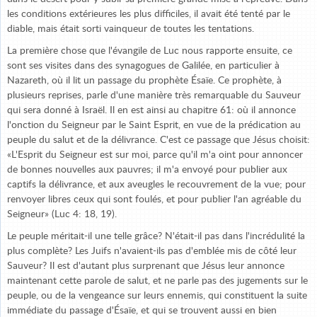
les conditions extérieures les plus difficiles, il avait été tenté par le
diable, mais était sorti vainqueur de toutes les tentations.
La première chose que l'évangile de Luc nous rapporte ensuite, ce
sont ses visites dans des synagogues de Galilée, en particulier à
Nazareth, où il lit un passage du prophète Ésaïe. Ce prophète, à
plusieurs reprises, parle d'une manière très remarquable du Sauveur
qui sera donné à Israël. Il en est ainsi au chapitre 61: où il annonce
l'onction du Seigneur par le Saint Esprit, en vue de la prédication au
peuple du salut et de la délivrance. C'est ce passage que Jésus choisit:
«L'Esprit du Seigneur est sur moi, parce qu'il m'a oint pour annoncer
de bonnes nouvelles aux pauvres; il m'a envoyé pour publier aux
captifs la délivrance, et aux aveugles le recouvrement de la vue; pour
renvoyer libres ceux qui sont foulés, et pour publier l'an agréable du
Seigneur» (Luc 4: 18, 19).
Le peuple méritait-il une telle grâce? N'était-il pas dans l'incrédulité la
plus complète? Les Juifs n'avaient-ils pas d'emblée mis de côté leur
Sauveur? Il est d'autant plus surprenant que Jésus leur annonce
maintenant cette parole de salut, et ne parle pas des jugements sur le
peuple, ou de la vengeance sur leurs ennemis, qui constituent la suite
immédiate du passage d'Ésaïe, et qui se trouvent aussi en bien