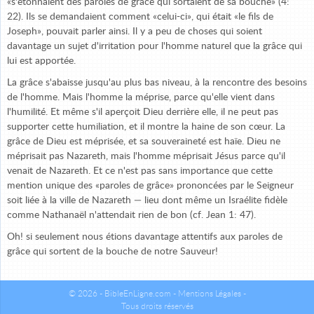
«s'étonnaient des paroles de grâce qui sortaient de sa bouche» (4:
22). Ils se demandaient comment «celui-ci», qui était «le fils de
Joseph», pouvait parler ainsi. Il y a peu de choses qui soient
davantage un sujet d'irritation pour l'homme naturel que la grâce qui
lui est apportée.
La grâce s'abaisse jusqu'au plus bas niveau, à la rencontre des besoins
de l'homme. Mais l'homme la méprise, parce qu'elle vient dans
l'humilité. Et même s'il aperçoit Dieu derrière elle, il ne peut pas
supporter cette humiliation, et il montre la haine de son cœur. La
grâce de Dieu est méprisée, et sa souveraineté est haïe. Dieu ne
méprisait pas Nazareth, mais l'homme méprisait Jésus parce qu'il
venait de Nazareth. Et ce n'est pas sans importance que cette
mention unique des «paroles de grâce» prononcées par le Seigneur
soit liée à la ville de Nazareth — lieu dont même un Israélite fidèle
comme Nathanaël n'attendait rien de bon (cf. Jean 1: 47).
Oh! si seulement nous étions davantage attentifs aux paroles de
grâce qui sortent de la bouche de notre Sauveur!
© 2026 - BibleEnLigne.com -
Mentions Légales
-
Tous droits réservés