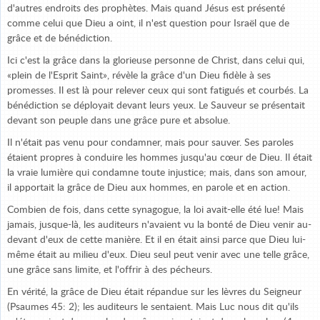
d'autres endroits des prophètes. Mais quand Jésus est présenté
comme celui que Dieu a oint, il n'est question pour Israël que de
grâce et de bénédiction.
Ici c'est la grâce dans la glorieuse personne de Christ, dans celui qui,
«plein de l'Esprit Saint», révèle la grâce d'un Dieu fidèle à ses
promesses. Il est là pour relever ceux qui sont fatigués et courbés. La
bénédiction se déployait devant leurs yeux. Le Sauveur se présentait
devant son peuple dans une grâce pure et absolue.
Il n'était pas venu pour condamner, mais pour sauver. Ses paroles
étaient propres à conduire les hommes jusqu'au cœur de Dieu. Il était
la vraie lumière qui condamne toute injustice; mais, dans son amour,
il apportait la grâce de Dieu aux hommes, en parole et en action.
Combien de fois, dans cette synagogue, la loi avait-elle été lue! Mais
jamais, jusque-là, les auditeurs n'avaient vu la bonté de Dieu venir au-
devant d'eux de cette manière. Et il en était ainsi parce que Dieu lui-
même était au milieu d'eux. Dieu seul peut venir avec une telle grâce,
une grâce sans limite, et l'offrir à des pécheurs.
En vérité, la grâce de Dieu était répandue sur les lèvres du Seigneur
(Psaumes 45: 2); les auditeurs le sentaient. Mais Luc nous dit qu'ils