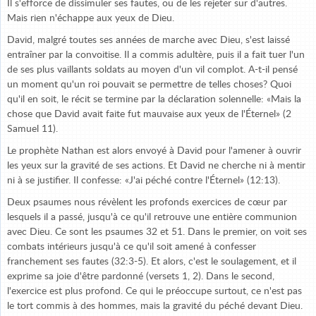
Il s'efforce de dissimuler ses fautes, ou de les rejeter sur d'autres.
Mais rien n'échappe aux yeux de Dieu.
David, malgré toutes ses années de marche avec Dieu, s'est laissé
entraîner par la convoitise. Il a commis adultère, puis il a fait tuer l'un
de ses plus vaillants soldats au moyen d'un vil complot. A-t-il pensé
un moment qu'un roi pouvait se permettre de telles choses? Quoi
qu'il en soit, le récit se termine par la déclaration solennelle: «Mais la
chose que David avait faite fut mauvaise aux yeux de l'Éternel» (2
Samuel 11).
Le prophète Nathan est alors envoyé à David pour l'amener à ouvrir
les yeux sur la gravité de ses actions. Et David ne cherche ni à mentir
ni à se justifier. Il confesse: «J'ai péché contre l'Éternel» (12:13).
Deux psaumes nous révèlent les profonds exercices de cœur par
lesquels il a passé, jusqu'à ce qu'il retrouve une entière communion
avec Dieu. Ce sont les psaumes 32 et 51. Dans le premier, on voit ses
combats intérieurs jusqu'à ce qu'il soit amené à confesser
franchement ses fautes (32:3-5). Et alors, c'est le soulagement, et il
exprime sa joie d'être pardonné (versets 1, 2). Dans le second,
l'exercice est plus profond. Ce qui le préoccupe surtout, ce n'est pas
le tort commis à des hommes, mais la gravité du péché devant Dieu.