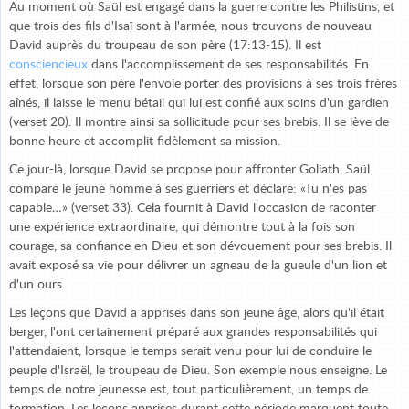
Au moment où Saül est engagé dans la guerre contre les Philistins, et
que trois des fils d'Isaï sont à l'armée, nous trouvons de nouveau
David auprès du troupeau de son père (17:13-15). Il est
consciencieux
dans l'accomplissement de ses responsabilités. En
effet, lorsque son père l'envoie porter des provisions à ses trois frères
aînés, il laisse le menu bétail qui lui est confié aux soins d'un gardien
(verset 20). Il montre ainsi sa sollicitude pour ses brebis. Il se lève de
bonne heure et accomplit fidèlement sa mission.
Ce jour-là, lorsque David se propose pour affronter Goliath, Saül
compare le jeune homme à ses guerriers et déclare: «Tu n'es pas
capable…» (verset 33). Cela fournit à David l'occasion de raconter
une expérience extraordinaire, qui démontre tout à la fois son
courage, sa confiance en Dieu et son dévouement pour ses brebis. Il
avait exposé sa vie pour délivrer un agneau de la gueule d'un lion et
d'un ours.
Les leçons que David a apprises dans son jeune âge, alors qu'il était
berger, l'ont certainement préparé aux grandes responsabilités qui
l'attendaient, lorsque le temps serait venu pour lui de conduire le
peuple d'Israël, le troupeau de Dieu. Son exemple nous enseigne. Le
temps de notre jeunesse est, tout particulièrement, un temps de