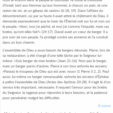
nous le voyons bénir le peuple et distribuer «à toute la multitude
d'Israël, tant aux femmes qu'aux hommes, à chacun un pain, et une
ration de vin, et un gâteau de raisins» (6:18, 19). Dans l'affaire du
dénombrement, où par sa faute il avait attiré le châtiment de Dieu, il
demande expressément que la main de l'Éternel soit sur lui et non sur
le peuple; «Voici, moi j'ai péché, et moi j'ai commis l'iniquité; mais ces
brebis, qu'ont-elles fait?» (24:17). David avait un cœur de berger. Il a
pris soin de son peuple, l'a protégé contre ses ennemis et l'a conduit
dans un bon chemin.
L'assemblée de Dieu a aussi besoin de bergers dévoués. Pierre, lors de
sa restauration, a été chargé d'une telle tâche par le Seigneur lui-
même: «Sois berger de mes brebis» (Jean 21:16). Non pas le berger,
mais un berger parmi d'autres. Pierre à son tour exhorte les anciens:
«Paissez le troupeau de Dieu qui est avec vous» (1 Pierre 5:1, 2). Paul
aussi, lui-même un berger remarquable, exhorte les anciens d'Éphèse
à paître l'assemblée de Dieu (Actes des Apôtres 20:28). Il s'agit là d'un
service très important, nécessaire. Il requiert l'amour pour les brebis
du Seigneur, la sagesse pour répondre à leurs besoins, et la patience
pour persévérer malgré les difficultés.
À suivre