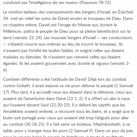
conduisit par l'intelligence de ses mains» (Psaumes 78:72).
Le sombre tableau des manquements des bergers d'Israël, en Ézéchiel
34: met en relief les soins de David envers le troupeau de Dieu. Dans
ce chapitre même, David est l'image du Messie qui, durant le
Millénium, paîtra le peuple de Dieu pour sa pleine bénédiction sur la
terre (versets 23, 24). Les mauvais bergers d'Israël — ses conducteurs
— s'étaient nourris eux-mêmes au lieu de nourrir le troupeau. Ils
n'avaient pas fortifié les brebis faibles, ni soigné celles qui étaient
malades ou blessées. Ils n'avaient pas ramené celles qui étaient
égarées. Ils les avaient gouvernées avec dureté et rigueur (versets 3-
6).
Combien différente a été l'attitude de David! Déjà lors du combat
contre Goliath, il avait exposé sa vie pour délivrer le peuple (1 Samuel
17). Plus tard, il a accueilli ceux qui étaient dans la détresse, ceux qui
avaient de l'amertume dans l'âme (22:1, 2). Il a offert un abri à ceux
qui fuyaient devant Saül (22:20-23). Il a délivré les captifs que les
Amalékites avaient enlevés, a recouvré tous les biens, et a exigé que le
butin soit partagé avec ceux qui avaient été trop fatigués pour aller
au combat (30:18-25). Il a fait venir un boiteux, Mephibosheth, à sa
table, pour y manger tous les jours (2 Samuel 9). Dans un jour de joie,