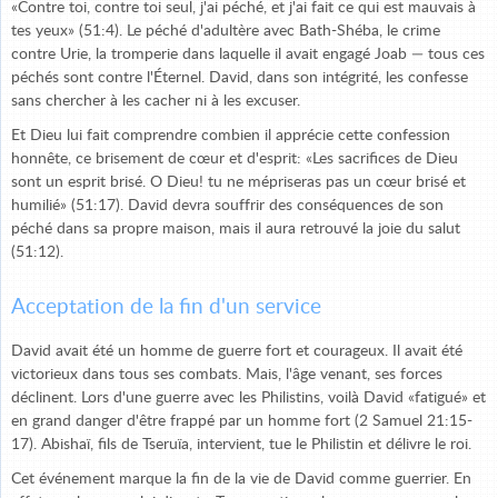
«Contre toi, contre toi seul, j'ai péché, et j'ai fait ce qui est mauvais à
tes yeux» (51:4). Le péché d'adultère avec Bath-Shéba, le crime
contre Urie, la tromperie dans laquelle il avait engagé Joab — tous ces
péchés sont contre l'Éternel. David, dans son intégrité, les confesse
sans chercher à les cacher ni à les excuser.
Et Dieu lui fait comprendre combien il apprécie cette confession
honnête, ce brisement de cœur et d'esprit: «Les sacrifices de Dieu
sont un esprit brisé. O Dieu! tu ne mépriseras pas un cœur brisé et
humilié» (51:17). David devra souffrir des conséquences de son
péché dans sa propre maison, mais il aura retrouvé la joie du salut
(51:12).
Acceptation de la fin d'un service
David avait été un homme de guerre fort et courageux. Il avait été
victorieux dans tous ses combats. Mais, l'âge venant, ses forces
déclinent. Lors d'une guerre avec les Philistins, voilà David «fatigué» et
en grand danger d'être frappé par un homme fort (2 Samuel 21:15-
17). Abishaï, fils de Tseruïa, intervient, tue le Philistin et délivre le roi.
Cet événement marque la fin de la vie de David comme guerrier. En