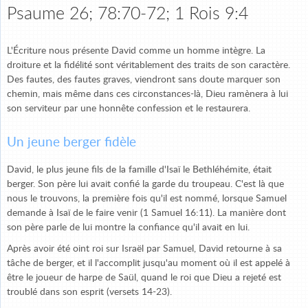
Psaume 26; 78:70-72; 1 Rois 9:4
L'Écriture nous présente David comme un homme intègre. La
droiture et la fidélité sont véritablement des traits de son caractère.
Des fautes, des fautes graves, viendront sans doute marquer son
chemin, mais même dans ces circonstances-là, Dieu ramènera à lui
son serviteur par une honnête confession et le restaurera.
Un jeune berger fidèle
David, le plus jeune fils de la famille d'Isaï le Bethléhémite, était
berger. Son père lui avait confié la garde du troupeau. C'est là que
nous le trouvons, la première fois qu'il est nommé, lorsque Samuel
demande à Isaï de le faire venir (1 Samuel 16:11). La manière dont
son père parle de lui montre la confiance qu'il avait en lui.
Après avoir été oint roi sur Israël par Samuel, David retourne à sa
tâche de berger, et il l'accomplit jusqu'au moment où il est appelé à
être le joueur de harpe de Saül, quand le roi que Dieu a rejeté est
troublé dans son esprit (versets 14-23).