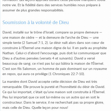
formation. Les leçons apprises durant cette période marquent toute
notre vie. Et la fidélité dans des services humbles nous prépare à
assumer de plus grandes responsabilités.
Soumission à la volonté de Dieu
David, installé sur le trône d'Israël, compare sa propre demeure —
une maison de cèdre — et la demeure de l'arche de Dieu — une
simple tente (2 Samuel 7:1, 2). Le désir naît alors dans son cœur de
construire à l'Éternel une maison digne de lui. Il en parle au prophète
Nathan. Celui-ci d'abord l'encourage, puis doit lui communiquer que
Dieu a d'autres pensées (versets 4 et suivants). David a versé
beaucoup de sang; ce n'est pas lui qui bâtira la maison de l'Éternel.
C'est son fils Salomon, un homme de paix dominant sur un royaume
en repos, qui aura ce privilège (1 Chroniques 22:7-10).
La manière dont David accepte cette décision de Dieu est très
remarquable. Elle prouve la pureté et l'honnêteté du désir de David.
Ce qui lui importait, c'était qu'une maison soit construite à l'Éternel.
Peu lui importait que ce soit lui-même ou un autre qui en soit le
constructeur. Dans le service, il ne recherchait pas sa propre gloire,
mais celle de Dieu. Quelle leçon pour nous!