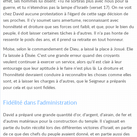
effet, ses hommes lui disent: «Tu ne sortiras plus avec nous pour la
guerre, et tu n'éteindras pas la lampe d'Israël» (verset 17). On ne voit
chez David aucune protestation à l'égard de cette sage décision de
ses proches. Il s'y soumet sans amertume, reconnaissant avec
honnêteté et droiture que ses forces ont faibli, et que, pour le bien du
peuple, il doit laisser certaines tâches à d'autres. Il n'a pas honte de
ressentir le poids des ans, et il prend sa retraite en tout honneur.
Moïse, selon le commandement de Dieu, a laissé la place à Josué. Elie
l'a laissée à Élisée. C'est une grande erreur quand des croyants
veulent continuer à exercer un service, alors qu'il est clair à leur
entourage que leur aptitude à le faire n'est plus là. La droiture et
l'honnêteté devraient conduire à reconnaître les choses comme elles
sont, et à laisser les charges à d'autres, que le Seigneur a préparés
pour cela et qui sont fidèles.
Fidélité dans l'administration
David a préparé une grande quantité d'or, d'argent, d'airain, de fer et
d'autres matériaux pour la construction du temple. Il s'agissait en
partie du butin récolté lors des différentes victoires d'Israël, en partie
de ce que des chefs du peuple avaient donné, et en partie aussi des