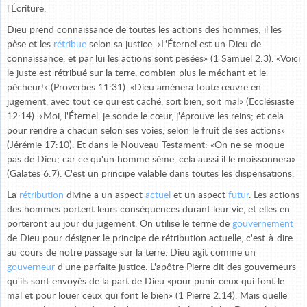
l'Écriture.
Dieu prend connaissance de toutes les actions des hommes; il les
pèse et les
rétribue
selon sa justice. «L'Éternel est un Dieu de
connaissance, et par lui les actions sont pesées» (1 Samuel 2:3). «Voici
le juste est rétribué sur la terre, combien plus le méchant et le
pécheur!» (Proverbes 11:31). «Dieu amènera toute œuvre en
jugement, avec tout ce qui est caché, soit bien, soit mal» (Ecclésiaste
12:14). «Moi, l'Éternel, je sonde le cœur, j'éprouve les reins; et cela
pour rendre à chacun selon ses voies, selon le fruit de ses actions»
(Jérémie 17:10). Et dans le Nouveau Testament: «On ne se moque
pas de Dieu; car ce qu'un homme sème, cela aussi il le moissonnera»
(Galates 6:7). C'est un principe valable dans toutes les dispensations.
La
rétribution
divine a un aspect
actuel
et un aspect
futur
. Les actions
des hommes portent leurs conséquences durant leur vie, et elles en
porteront au jour du jugement. On utilise le terme de
gouvernement
de Dieu pour désigner le principe de rétribution actuelle, c'est-à-dire
au cours de notre passage sur la terre. Dieu agit comme un
gouverneur
d'une parfaite justice. L'apôtre Pierre dit des gouverneurs
qu'ils sont envoyés de la part de Dieu «pour punir ceux qui font le
mal et pour louer ceux qui font le bien» (1 Pierre 2:14). Mais quelle