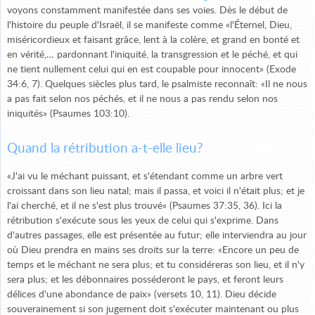
voyons constamment manifestée dans ses voies. Dès le début de
l'histoire du peuple d'Israël, il se manifeste comme «l'Éternel, Dieu,
miséricordieux et faisant grâce, lent à la colère, et grand en bonté et
en vérité,… pardonnant l'iniquité, la transgression et le péché, et qui
ne tient nullement celui qui en est coupable pour innocent» (Exode
34:6, 7). Quelques siècles plus tard, le psalmiste reconnaît: «Il ne nous
a pas fait selon nos péchés, et il ne nous a pas rendu selon nos
iniquités» (Psaumes 103:10).
Quand la rétribution a-t-elle lieu?
«J'ai vu le méchant puissant, et s'étendant comme un arbre vert
croissant dans son lieu natal; mais il passa, et voici il n'était plus; et je
l'ai cherché, et il ne s'est plus trouvé» (Psaumes 37:35, 36). Ici la
rétribution s'exécute sous les yeux de celui qui s'exprime. Dans
d'autres passages, elle est présentée au futur; elle interviendra au jour
où Dieu prendra en mains ses droits sur la terre: «Encore un peu de
temps et le méchant ne sera plus; et tu considéreras son lieu, et il n'y
sera plus; et les débonnaires posséderont le pays, et feront leurs
délices d'une abondance de paix» (versets 10, 11). Dieu décide
souverainement si son jugement doit s'exécuter maintenant ou plus