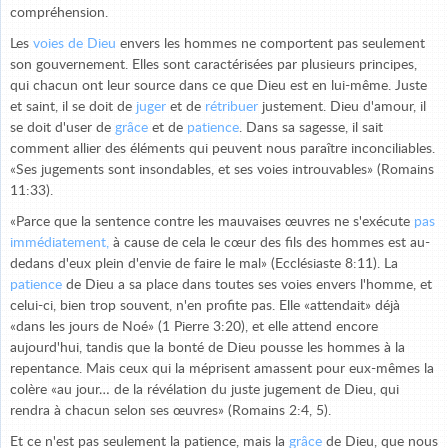
compréhension.
Les
voies de Dieu
envers les hommes ne comportent pas seulement
son gouvernement. Elles sont caractérisées par plusieurs principes,
qui chacun ont leur source dans ce que Dieu est en lui-même. Juste
et saint, il se doit de
juger
et de
rétribuer
justement. Dieu d'amour, il
se doit d'user de
grâce
et de
patience
. Dans sa sagesse, il sait
comment allier des éléments qui peuvent nous paraître inconciliables.
«Ses jugements sont insondables, et ses voies introuvables» (Romains
11:33).
«Parce que la sentence contre les mauvaises œuvres ne s'exécute
pas
immédiatement,
à cause de cela le cœur des fils des hommes est au-
dedans d'eux plein d'envie de faire le mal» (Ecclésiaste 8:11). La
patience
de Dieu a sa place dans toutes ses voies envers l'homme, et
celui-ci, bien trop souvent, n'en profite pas. Elle «attendait» déjà
«dans les jours de Noé» (1 Pierre 3:20), et elle attend encore
aujourd'hui, tandis que la bonté de Dieu pousse les hommes à la
repentance. Mais ceux qui la méprisent amassent pour eux-mêmes la
colère «au jour… de la révélation du juste jugement de Dieu, qui
rendra à chacun selon ses œuvres» (Romains 2:4, 5).
Et ce n'est pas seulement la patience, mais la
grâce
de Dieu, que nous