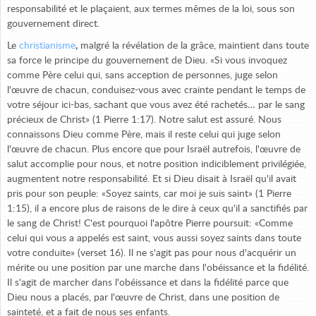
responsabilité et le plaçaient, aux termes mêmes de la loi, sous son
gouvernement direct.
Le
christianisme
,
malgré la révélation de la grâce, maintient dans toute
sa force le principe du gouvernement de Dieu. «Si vous invoquez
comme Père celui qui, sans acception de personnes, juge selon
l'œuvre de chacun, conduisez-vous avec crainte pendant le temps de
votre séjour ici-bas, sachant que vous avez été rachetés… par le sang
précieux de Christ» (1 Pierre 1:17). Notre salut est assuré. Nous
connaissons Dieu comme Père, mais il reste celui qui juge selon
l'œuvre de chacun. Plus encore que pour Israël autrefois, l'œuvre de
salut accomplie pour nous, et notre position indiciblement privilégiée,
augmentent notre responsabilité. Et si Dieu disait à Israël qu'il avait
pris pour son peuple: «Soyez saints, car moi je suis saint» (1 Pierre
1:15), il a encore plus de raisons de le dire à ceux qu'il a sanctifiés par
le sang de Christ! C'est pourquoi l'apôtre Pierre poursuit: «Comme
celui qui vous a appelés est saint, vous aussi soyez saints dans toute
votre conduite» (verset 16). Il ne s'agit pas pour nous d'acquérir un
mérite ou une position par une marche dans l'obéissance et la fidélité.
Il s'agit de marcher dans l'obéissance et dans la fidélité parce que
Dieu nous a placés, par l'œuvre de Christ, dans une position de
sainteté, et a fait de nous ses enfants.