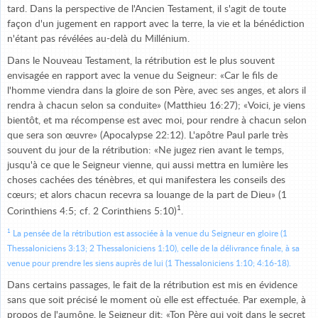
tard. Dans la perspective de l'Ancien Testament, il s'agit de toute
façon d'un jugement en rapport avec la terre, la vie et la bénédiction
n'étant pas révélées au-delà du Millénium.
Dans le Nouveau Testament, la rétribution est le plus souvent
envisagée en rapport avec la venue du Seigneur: «Car le fils de
l'homme viendra dans la gloire de son Père, avec ses anges, et alors il
rendra à chacun selon sa conduite» (Matthieu 16:27); «Voici, je viens
bientôt, et ma récompense est avec moi, pour rendre à chacun selon
que sera son œuvre» (Apocalypse 22:12). L'apôtre Paul parle très
souvent du jour de la rétribution: «Ne jugez rien avant le temps,
jusqu'à ce que le Seigneur vienne, qui aussi mettra en lumière les
choses cachées des ténèbres, et qui manifestera les conseils des
cœurs; et alors chacun recevra sa louange de la part de Dieu» (1
1
Corinthiens 4:5; cf. 2 Corinthiens 5:10)
.
1
La pensée de la rétribution est associée à la venue du Seigneur en gloire (1
Thessaloniciens 3:13; 2 Thessaloniciens 1:10), celle de la délivrance finale, à sa
venue pour prendre les siens auprès de lui (1 Thessaloniciens 1:10; 4:16-18).
Dans certains passages, le fait de la rétribution est mis en évidence
sans que soit précisé le moment où elle est effectuée. Par exemple, à
propos de l'aumône, le Seigneur dit: «Ton Père qui voit dans le secret