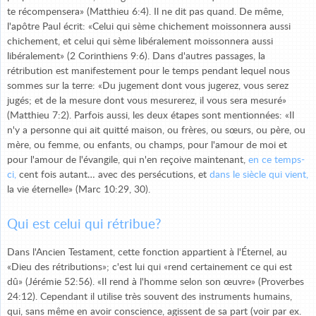
te récompensera» (Matthieu 6:4). Il ne dit pas quand. De même,
l'apôtre Paul écrit: «Celui qui sème chichement moissonnera aussi
chichement, et celui qui sème libéralement moissonnera aussi
libéralement» (2 Corinthiens 9:6). Dans d'autres passages, la
rétribution est manifestement pour le temps pendant lequel nous
sommes sur la terre: «Du jugement dont vous jugerez, vous serez
jugés; et de la mesure dont vous mesurerez, il vous sera mesuré»
(Matthieu 7:2). Parfois aussi, les deux étapes sont mentionnées: «Il
n'y a personne qui ait quitté maison, ou frères, ou sœurs, ou père, ou
mère, ou femme, ou enfants, ou champs, pour l'amour de moi et
pour l'amour de l'évangile, qui n'en reçoive maintenant,
en ce temps-
ci,
cent fois autant… avec des persécutions, et
dans le siècle qui vient,
la vie éternelle» (Marc 10:29, 30).
Qui est celui qui rétribue?
Dans l'Ancien Testament, cette fonction appartient à l'Éternel, au
«Dieu des rétributions»; c'est lui qui «rend certainement ce qui est
dû» (Jérémie 52:56). «Il rend à l'homme selon son œuvre» (Proverbes
24:12). Cependant il utilise très souvent des instruments humains,
qui, sans même en avoir conscience, agissent de sa part (voir par ex.