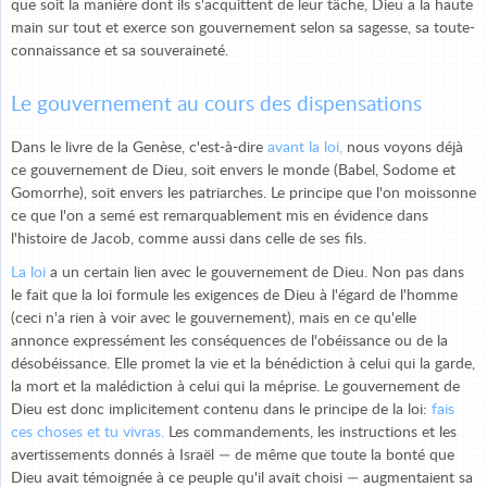
que soit la manière dont ils s'acquittent de leur tâche, Dieu a la haute
main sur tout et exerce son gouvernement selon sa sagesse, sa toute-
connaissance et sa souveraineté.
Le gouvernement au cours des dispensations
Dans le livre de la Genèse, c'est-à-dire
avant la loi,
nous voyons déjà
ce gouvernement de Dieu, soit envers le monde (Babel, Sodome et
Gomorrhe), soit envers les patriarches. Le principe que l'on moissonne
ce que l'on a semé est remarquablement mis en évidence dans
l'histoire de Jacob, comme aussi dans celle de ses fils.
La loi
a un certain lien avec le gouvernement de Dieu. Non pas dans
le fait que la loi formule les exigences de Dieu à l'égard de l'homme
(ceci n'a rien à voir avec le gouvernement), mais en ce qu'elle
annonce expressément les conséquences de l'obéissance ou de la
désobéissance. Elle promet la vie et la bénédiction à celui qui la garde,
la mort et la malédiction à celui qui la méprise. Le gouvernement de
Dieu est donc implicitement contenu dans le principe de la loi:
fais
ces choses et tu vivras.
Les commandements, les instructions et les
avertissements donnés à Israël — de même que toute la bonté que
Dieu avait témoignée à ce peuple qu'il avait choisi — augmentaient sa