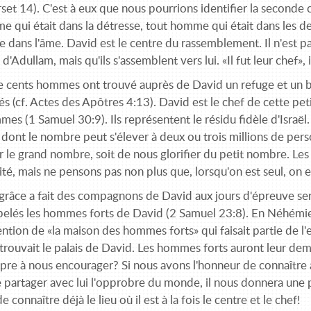
set 14). C'est à eux que nous pourrions identifier la seconde 
e qui était dans la détresse, tout homme qui était dans les d
e dans l'âme. David est le centre du rassemblement. Il n'est 
 d'Adullam, mais qu'ils s'assemblent vers lui. «Il fut leur chef»,
e cents hommes ont trouvé auprès de David un refuge et un bu
s (cf. Actes des Apôtres 4:13). David est le chef de cette peti
es (1 Samuel 30:9). Ils représentent le résidu fidèle d'Israël
 dont le nombre peut s'élever à deux ou trois millions de pers
r le grand nombre, soit de nous glorifier du petit nombre. Le
ité, mais ne pensons pas non plus que, lorsqu'on est seul, on 
grâce a fait des compagnons de David aux jours d'épreuve sera 
pelés les hommes forts de David (2 Samuel 23:8). En Néhémie, 
ention de «la maison des hommes forts» qui faisait partie de l'e
 trouvait le palais de David. Les hommes forts auront leur de
pre à nous encourager? Si nous avons l'honneur de connaître a
e partager avec lui l'opprobre du monde, il nous donnera une p
e connaître déjà le lieu où il est à la fois le centre et le chef!