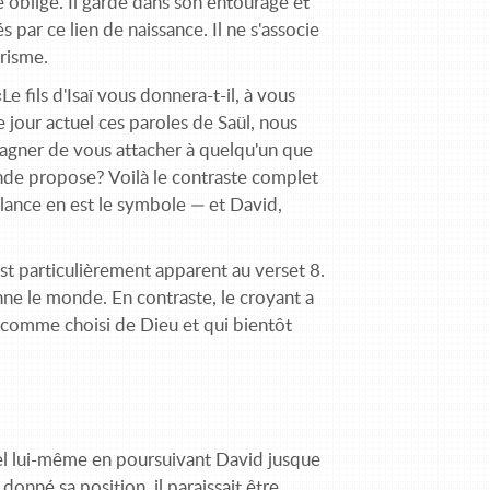
e obligé. Il garde dans son entourage et
s par ce lien de naissance. Il ne s'associe
arisme.
 fils d'Isaï vous donnera-t-il, à vous
e jour actuel ces paroles de Saül, nous
agner de vous attacher à quelqu'un que
onde propose? Voilà le contraste complet
a lance en est le symbole — et David,
st particulièrement apparent au verset 8.
nne le monde. En contraste, le croyant a
ît comme choisi de Dieu et qui bientôt
uel lui-même en poursuivant David jusque
donné sa position, il paraissait être