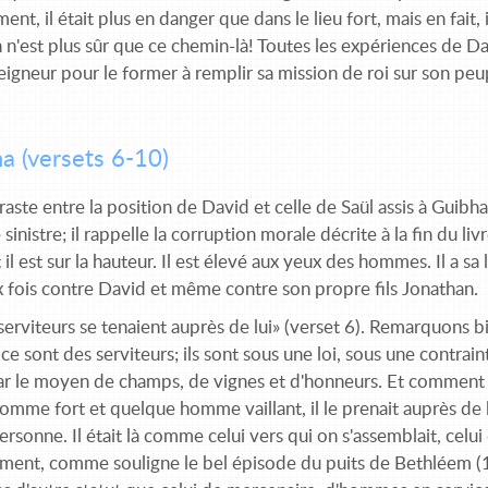
t, il était plus en danger que dans le lieu fort, mais en fait, 
 n'est plus sûr que ce chemin-là! Toutes les expériences de D
igneur pour le former à remplir sa mission de roi sur son peupl
a (versets 6-10)
aste entre la position de David et celle de Saül assis à Guibha 
sinistre; il rappelle la corruption morale décrite à la fin du liv
 il est sur la hauteur. Il est élevé aux yeux des hommes. Il a sa l
x fois contre David et même contre son propre fils Jonathan.
serviteurs se tenaient auprès de lui» (verset 6). Remarquons 
ce sont des serviteurs; ils sont sous une loi, sous une contrai
Par le moyen de champs, de vignes et d'honneurs. Et comment l
mme fort et quelque homme vaillant, il le prenait auprès de lu
ersonne. Il était là comme celui vers qui on s'assemblait, celui
ment, comme souligne le bel épisode du puits de Bethléem (1 