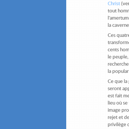
Christ
(ver
tout homm
l'amertum
la caverne
Ces quatr
transformé
cents homm
le peuple,
recherche
la popular
Ce que la 
seront ap
est fait m
lieu où se
image pro
rejet et d
privilège d