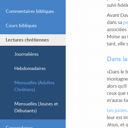
suivi fidè
Commentaires bibliques
Avant Dav
dans sa
p
Cours bibliques
Simple
associées 
Moïse au t
Lectures chrétiennes
Intermédiaire
tard, elle
Avancé
Journalières
Dans la
Hebdomadaires
«Dans le b
montagnes,
Mensuelles (Adultes
alors qu'i
Chrétiens)
ceux que m
m'auras fa
Mensuelles (Jeunes et
Les justes
Débutants)
leur est i
Jésus, et 