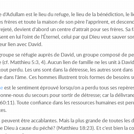
 d'Adullam est le lieu du refuge, le lieu de la bénédiction, le
s frères et toute la maison de son père l'apprirent, et descendi
rejeté, devient d'abord un centre d'attrait pour ses frères. Sa f
ent en lui l'oint de l'Éternel, celui par qui Dieu veut sauver so
eur lien avec David.
groupe se réfugie auprès de David, un groupe composé de per
 (cf. Matthieu 5:3, 4). Aucun lien de famille ne les unit à Davi
 tout perdu. Les uns sont dans la détresse, les autres sont dans
e dans l'âme. Ces hommes illustrent trois formes de besoins s
se
est le sentiment éprouvé lorsqu'on a perdu tous ses repères
onne-nous du secours pour sortir de détresse; car la délivran
60:11). Toute confiance dans les ressources humaines est perd
es.
s
peuvent être accablantes. Mais la plus grande de toutes les d
de Dieu à cause du péché? (Matthieu 18:23). Et c'est bien la 