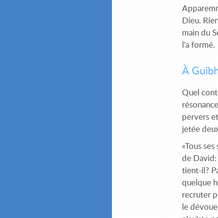
Apparemmen
Dieu. Rien
main du Se
l'a formé.
À Guibh
Quel contr
résonance 
pervers et
jetée deu
«Tous ses 
de David: 
tient-il? 
quelque ho
recruter p
le dévoue