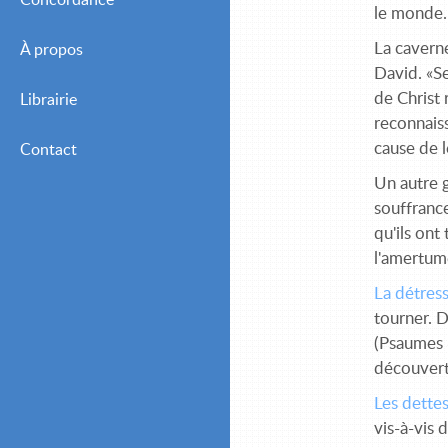
Concordance
le monde.
La caverne
À propos
David. «Se
de Christ 
Librairie
reconnaiss
cause de l
Contact
Un autre 
souffrance
qu'ils ont
l'amertum
La détres
tourner. D
(Psaumes 
découvert
Les dette
vis-à-vis 