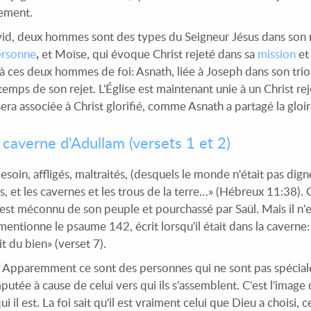
lement.
id, deux hommes sont des types du Seigneur Jésus dans son re
ersonne
,
et Moïse, qui évoque Christ rejeté dans sa
mission
et
à ces deux hommes de foi: Asnath, liée à Joseph dans son triom
emps de son rejet. L'Église est maintenant unie à un Christ re
 sera associée à Christ glorifié, comme Asnath a partagé la gloi
 caverne d'Adullam (versets 1 et 2)
esoin, affligés, maltraités, (desquels le monde n'était pas digne
 et les cavernes et les trous de la terre…» (Hébreux 11:38). 
l est méconnu de son peuple et pourchassé par Saül. Mais il n'est
entionne le psaume 142, écrit lorsqu'il était dans la caverne
it du bien» (verset 7).
.
Apparemment ce sont des personnes qui ne sont pas spécial
mputée à cause de celui vers qui ils s'assemblent. C'est l'image 
qui il est. La foi sait qu'il est vraiment celui que Dieu a choisi,