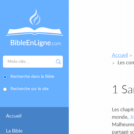
Accueil
Les co
Recherche dans la Bible
1 S
Recherche sur le site
Les chapit
Accueil
monde,
J
Malheureus
La Bible
partagé s