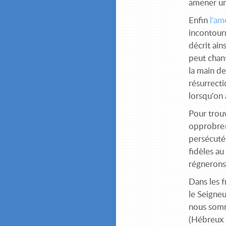
amener un
Enfin
l'a
incontourn
décrit ain
peut chant
la main de
résurrect
lorsqu'on
Pour trouv
opprobre»
persécuté
fidèles au
régnerons 
Dans les f
le Seigneu
nous somm
(Hébreux 