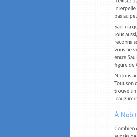
n'existe p
interpelle
pas au peu
Saül n'a q
tous aussi
reconnais
vous ne v
entre Saül
figure de 
Notons aus
Tout son d
trouvé un 
inaugurer
À Nob (
Combien e
auprès de 