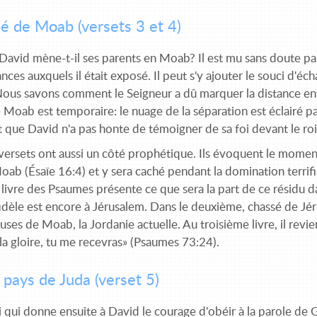
é de Moab (versets 3 et 4)
avid mène-t-il ses parents en Moab? Il est mu sans doute par 
ances auxquels il était exposé. Il peut s'y ajouter le souci d'éch
Nous savons comment le Seigneur a dû marquer la distance entre
Moab est temporaire: le nuage de la séparation est éclairé pa
t que David n'a pas honte de témoigner de sa foi devant le r
ersets ont aussi un côté prophétique. Ils évoquent le moment 
ab (Ésaïe 16:4) et y sera caché pendant la domination terrifia
ivre des Psaumes présente ce que sera la part de ce résidu dan
fidèle est encore à Jérusalem. Dans le deuxième, chassé de Jér
es de Moab, la Jordanie actuelle. Au troisième livre, il revie
 la gloire, tu me recevras» (Psaumes 73:24).
 pays de Juda (verset 5)
oi qui donne ensuite à David le courage d'obéir à la parole de 