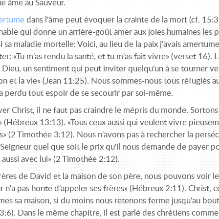
e âme au Sauveur.
mertume
dans l'âme peut évoquer la crainte de la mort (cf. 15:
able qui donne un arrière-goût amer aux joies humaines les pl
si sa maladie mortelle: Voici, au lieu de la paix j'avais amertu
er: «Tu m'as rendu la santé, et tu m'as fait vivre» (verset 16). 
 Dieu, un sentiment qui peut inviter quelqu'un à se tourner vers 
ion et la vie» (Jean 11:25). Nous sommes-nous tous réfugiés a
 a perdu tout espoir de se secourir par soi-même.
er Christ, il ne faut pas craindre le mépris du monde. Sortons
 (Hébreux 13:13). «Tous ceux aussi qui veulent vivre pieuseme
s» (2 Timothée 3:12). Nous n'avons pas à rechercher la perséc
 Seigneur quel que soit le prix qu'il nous demande de payer pou
aussi avec lui» (2 Timothée 2:12).
rères de David et la maison de son père, nous pouvons voir le
r n'a pas honte d'appeler ses frères» (Hébreux 2:11). Christ, c
es sa maison, si du moins nous retenons ferme jusqu'au bout l
3:6). Dans le même chapitre, il est parlé des chrétiens comme