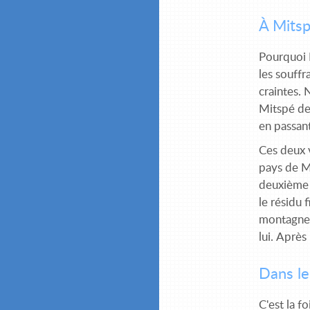
À Mitsp
Pourquoi D
les souffr
craintes. 
Mitspé de 
en passan
Ces deux v
pays de Mo
deuxième l
le résidu 
montagneus
lui. Après
Dans le
C'est la f