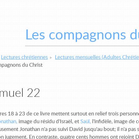
Les compagnons du
Lectures chrétiennes
Lectures mensuelles (Adultes Chrétie
mpagnons du Christ
amuel 22
res 18 à 23 de ce livre mettent surtout en relief trois person
onathan,
image du résidu d'Israël, et
Saül,
l'infidèle, image de 
ement Jonathan n'a pas suivi David jusqu'au bout; il n'a pas s
on jugement. En contraste, quatre cents hommes ont rejoint Da