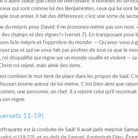
as d'autre statut que celui de mercenaire, d'hommes en servic
 ceux qui sont comme lui des Benjaminites, ceux qui lui sont lié
ple tout entier, il fait des différences; c'est une sorte de sect
ue du mépris pour David; il ne prononce même pas son nom. «Le
, des champs et des vignes?» (verset 7). En transposant pour l
sons là le mépris et l'opprobre du monde: — Qu'avez-vous à g
oyez pas et qui ne vous fait pas profiter de tout ce que le m
, roi disqualifié qui règne sur un monde souillé et violent — s
Christ roi rejeté, mais aimé des siens.
si combien le moi tient de place dans les propos de Saül. C'e
iscours tourne autour de lui-même. C'est bien ainsi que raiso
centre, une personne, un chef. Il a rejoint celui qu'il reconna
a son règne.
versets 11-19)
ffrayante est la conduite de Saül! Il avait jadis méprisé Sam
celui-ci (19:23); et au-delà de Samuel, il méprisait Dieu. Étant 