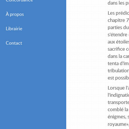
Concordance
dans les p
Les prédic
À propos
chapitre 7
parties du
Librairie
s'étendre 
aux étoile
Contact
sacrifice 
dans la ca
tenta d'im
tribulatio
est possi
Lorsque l'
l'indignat
transporte
comblé la 
énigmes, s
royaume», 