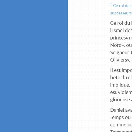
1
Ce roi de 
successeurs 
Ce roi du
l'Israël de
princes» m
Nord», ou 
Seigneur J
Oliviers»,
Il est imp
bête du c
implique, 
est viole
glorieuse 
Daniel ava
temps où il
comme un 