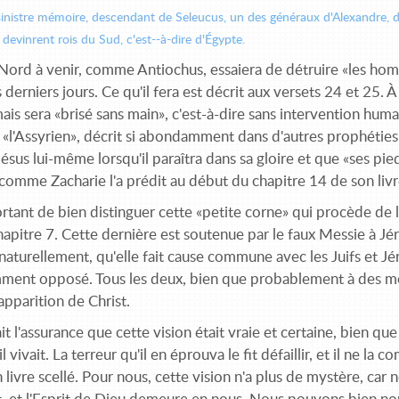
sinistre mémoire, descendant de Seleucus, un des généraux d'Alexandre, d
devinrent rois du Sud, c'est--à-dire d'Égypte.
 Nord à venir, comme Antiochus, essaiera de détruire «les hom
s derniers jours. Ce qu'il fera est décrit aux versets 24 et 25. À 
ais sera «brisé sans main», c'est-à-dire sans intervention hum
«l'Assyrien», décrit si abondamment dans d'autres prophéties 
ésus lui-même lorsqu'il paraîtra dans sa gloire et que «ses pi
 comme Zacharie l'a prédit au début du chapitre 14 de son livr
ortant de bien distinguer cette «petite corne» qui procède de l
hapitre 7. Cette dernière est soutenue par le faux Messie à J
naturellement, qu'elle fait cause commune avec les Juifs et Jé
mment opposé. Tous les deux, bien que probablement à des mom
apparition de Christ.
it l'assurance que cette vision était vraie et certaine, bien que
 vivait. La terreur qu'il en éprouva le fit défaillir, et il ne la 
livre scellé. Pour nous, cette vision n'a plus de mystère, ca