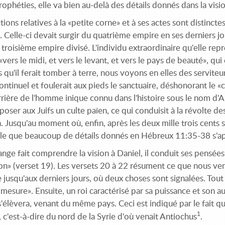
rophéties, elle va bien au-delà des détails donnés dans la vis
tions relatives à la «petite corne» et à ses actes sont distinct
. Celle-ci devait surgir du quatrième empire en ses derniers jo
 troisième empire divisé. L'individu extraordinaire qu'elle rep
«vers le midi, et vers le levant, et vers le pays de beauté», qu
s qu'il ferait tomber à terre, nous voyons en elles des serviteu
continuel et foulerait aux pieds le sanctuaire, déshonorant le «
rrière de l'homme inique connu dans l'histoire sous le nom d'A
poser aux Juifs un culte païen, ce qui conduisit à la révolte 
n. Jusqu'au moment où, enfin, après les deux mille trois cents soi
ble que beaucoup de détails donnés en Hébreux 11:35-38 s'appl
ange fait comprendre la vision à Daniel, il conduit ses pensées v
ion» (verset 19). Les versets 20 à 22 résument ce que nous ve
 jusqu'aux derniers jours, où deux choses sont signalées. Tout
mesure». Ensuite, un roi caractérisé par sa puissance et son au
'élèvera, venant du même pays. Ceci est indiqué par le fait qu'
1
c'est-à-dire du nord de la Syrie d'où venait Antiochus
.