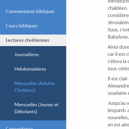
Introducti
chaldéen.
Commentaires bibliques
considérer
Jérusalem,
Cours bibliques
Simple
Suse, c'es
Babylone
Lectures chrétiennes
Intermédiaire
Ainsi don
car il est
Avancé
Journalières
s'éleva la
tous côtés
Hebdomadaires
Il est cla
Mensuelles (Adultes
Alexandre 
Chrétiens)
soudaine 
Jusqu'au v
Mensuelles (Jeunes et
léopard» a
Débutants)
nouvelles,
en est ain