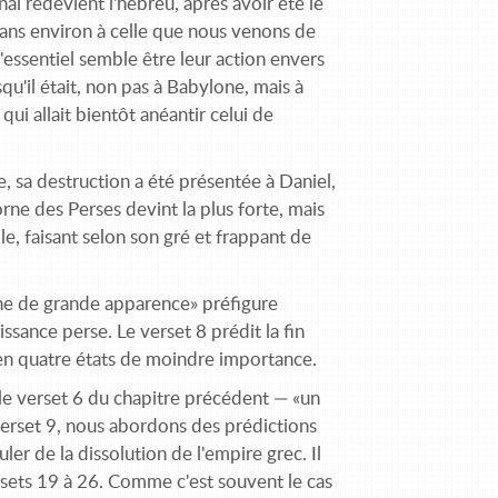
nal redevient l'hébreu, après avoir été le
 ans environ à celle que nous venons de
'essentiel semble être leur action envers
squ'il était, non pas à Babylone, mais à
ui allait bientôt anéantir celui de
 sa destruction a été présentée à Daniel,
orne des Perses devint la plus forte, mais
le, faisant selon son gré et frappant de
corne de grande apparence» préfigure
ssance perse. Le verset 8 prédit la fin
 en quatre états de moindre importance.
 le verset 6 du chapitre précédent — «un
 verset 9, nous abordons des prédictions
er de la dissolution de l'empire grec. Il
ersets 19 à 26. Comme c'est souvent le cas