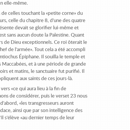
ion elle-même.
es de celles touchant la «petite corne» du
urs, celle du chapitre 8, d'une des quatre
résente devait se glorifier lui-même et
i est sans aucun doute la Palestine. Quant
rs de Dieu exceptionnels. Ce roi ôterait le
chef de l'armée». Tout cela a été accompli
ntiochus Épiphane. Il souilla le temple et
des Maccabées, et à une période de grande
rs et matins, le sanctuaire fut purifié. Il
iquent aux saints de ces jours-là.
ers «ce qui aura lieu à la fin de
nons de considérer, puis le verset 23 nous
 d'abord, «les transgresseurs auront
dace, ainsi que par son intelligence des
il s'élève «au dernier temps de leur