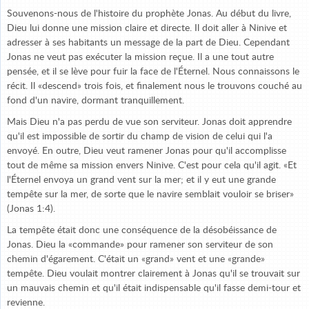
Souvenons-nous de l'histoire du prophète Jonas. Au début du livre,
Dieu lui donne une mission claire et directe. Il doit aller à Ninive et
adresser à ses habitants un message de la part de Dieu. Cependant
Jonas ne veut pas exécuter la mission reçue. Il a une tout autre
pensée, et il se lève pour fuir la face de l'Éternel. Nous connaissons le
récit. Il «descend» trois fois, et finalement nous le trouvons couché au
fond d'un navire, dormant tranquillement.
Mais Dieu n'a pas perdu de vue son serviteur. Jonas doit apprendre
qu'il est impossible de sortir du champ de vision de celui qui l'a
envoyé. En outre, Dieu veut ramener Jonas pour qu'il accomplisse
tout de même sa mission envers Ninive. C'est pour cela qu'il agit. «Et
l'Éternel envoya un grand vent sur la mer; et il y eut une grande
tempête sur la mer, de sorte que le navire semblait vouloir se briser»
(Jonas 1:4).
La tempête était donc une conséquence de la désobéissance de
Jonas. Dieu la «commande» pour ramener son serviteur de son
chemin d'égarement. C'était un «grand» vent et une «grande»
tempête. Dieu voulait montrer clairement à Jonas qu'il se trouvait sur
un mauvais chemin et qu'il était indispensable qu'il fasse demi-tour et
revienne.