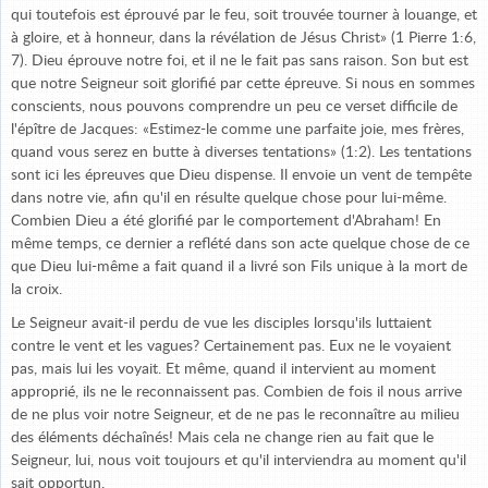
qui toutefois est éprouvé par le feu, soit trouvée tourner à louange, et
à gloire, et à honneur, dans la révélation de Jésus Christ» (1 Pierre 1:6,
7). Dieu éprouve notre foi, et il ne le fait pas sans raison. Son but est
que notre Seigneur soit glorifié par cette épreuve. Si nous en sommes
conscients, nous pouvons comprendre un peu ce verset difficile de
l'épître de Jacques: «Estimez-le comme une parfaite joie, mes frères,
quand vous serez en butte à diverses tentations» (1:2). Les tentations
sont ici les épreuves que Dieu dispense. Il envoie un vent de tempête
dans notre vie, afin qu'il en résulte quelque chose pour lui-même.
Combien Dieu a été glorifié par le comportement d'Abraham! En
même temps, ce dernier a reflété dans son acte quelque chose de ce
que Dieu lui-même a fait quand il a livré son Fils unique à la mort de
la croix.
Le Seigneur avait-il perdu de vue les disciples lorsqu'ils luttaient
contre le vent et les vagues? Certainement pas. Eux ne le voyaient
pas, mais lui les voyait. Et même, quand il intervient au moment
approprié, ils ne le reconnaissent pas. Combien de fois il nous arrive
de ne plus voir notre Seigneur, et de ne pas le reconnaître au milieu
des éléments déchaînés! Mais cela ne change rien au fait que le
Seigneur, lui, nous voit toujours et qu'il interviendra au moment qu'il
sait opportun.