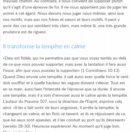
mauvais chemin. Au contraire, il nous convient de supposer plutôt
qu'il s'agit d'une épreuve de foi. Il ne nous appartient pas de juger les
autres à cet égard. Nous devons nous juger nous-mêmes, ainsi que
nos motifs, mais pas nos frères et sœurs et leurs motifs. Il peut y
avoir des cas qui semblent très clairs, mais même là, une très grande
prudence est de rigueur.
Il transforme la tempête en calme
«Dieu est fidèle, qui ne permettra pas que vous soyez tentés au-delà
de ce que vous pouvez supporter, mais avec la tentation il fera aussi
l'issue, afin que vous puissiez la supporter» (1 Corinthiens 10:13).
Quand Dieu envoie une tempête, il sait aussi avec quelle force le vent
doit souffler et à quelle hauteur les vagues doivent s'élever. Tout est
en sa main, aussi bien l'intensité de l'épreuve que sa durée. Il envoie
une tempête, mais il a soin d'envoyer aussi le calme après la tempête.
L'auteur du Psaume 107, sous la direction de l'Esprit, exprime cela
ainsi: «Il les a fait sortir de leurs angoisses; il arrête la tempête, la
changeant en calme, et les flots se taisent; et ils se réjouissent de ce
que les eaux sont apaisées, et il les conduit au port qu'ils désiraient»
(versets 28-30). Heureuse expérience! Au moment qu'il juge bon,