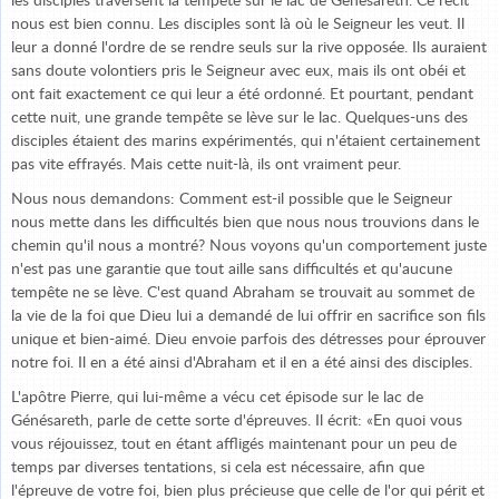
les disciples traversent la tempête sur le lac de Génésareth. Ce récit
nous est bien connu. Les disciples sont là où le Seigneur les veut. Il
leur a donné l'ordre de se rendre seuls sur la rive opposée. Ils auraient
sans doute volontiers pris le Seigneur avec eux, mais ils ont obéi et
ont fait exactement ce qui leur a été ordonné. Et pourtant, pendant
cette nuit, une grande tempête se lève sur le lac. Quelques-uns des
disciples étaient des marins expérimentés, qui n'étaient certainement
pas vite effrayés. Mais cette nuit-là, ils ont vraiment peur.
Nous nous demandons: Comment est-il possible que le Seigneur
nous mette dans les difficultés bien que nous nous trouvions dans le
chemin qu'il nous a montré? Nous voyons qu'un comportement juste
n'est pas une garantie que tout aille sans difficultés et qu'aucune
tempête ne se lève. C'est quand Abraham se trouvait au sommet de
la vie de la foi que Dieu lui a demandé de lui offrir en sacrifice son fils
unique et bien-aimé. Dieu envoie parfois des détresses pour éprouver
notre foi. Il en a été ainsi d'Abraham et il en a été ainsi des disciples.
L'apôtre Pierre, qui lui-même a vécu cet épisode sur le lac de
Génésareth, parle de cette sorte d'épreuves. Il écrit: «En quoi vous
vous réjouissez, tout en étant affligés maintenant pour un peu de
temps par diverses tentations, si cela est nécessaire, afin que
l'épreuve de votre foi, bien plus précieuse que celle de l'or qui périt et