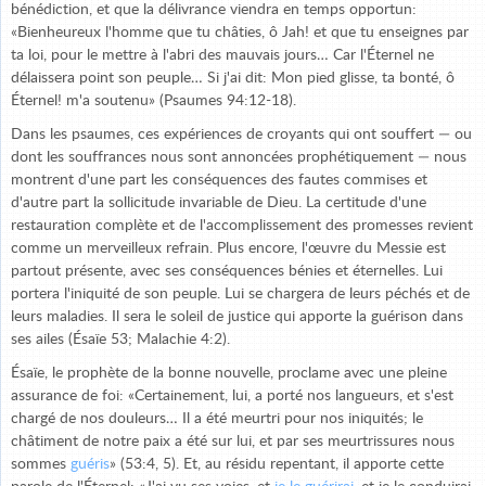
bénédiction, et que la délivrance viendra en temps opportun:
«Bienheureux l'homme que tu châties, ô Jah! et que tu enseignes par
ta loi, pour le mettre à l'abri des mauvais jours… Car l'Éternel ne
délaissera point son peuple… Si j'ai dit: Mon pied glisse, ta bonté, ô
Éternel! m'a soutenu» (Psaumes 94:12-18).
Dans les psaumes, ces expériences de croyants qui ont souffert — ou
dont les souffrances nous sont annoncées prophétiquement — nous
montrent d'une part les conséquences des fautes commises et
d'autre part la sollicitude invariable de Dieu. La certitude d'une
restauration complète et de l'accomplissement des promesses revient
comme un merveilleux refrain. Plus encore, l'œuvre du Messie est
partout présente, avec ses conséquences bénies et éternelles. Lui
portera l'iniquité de son peuple. Lui se chargera de leurs péchés et de
leurs maladies. Il sera le soleil de justice qui apporte la guérison dans
ses ailes (Ésaïe 53; Malachie 4:2).
Ésaïe, le prophète de la bonne nouvelle, proclame avec une pleine
assurance de foi: «Certainement, lui, a porté nos langueurs, et s'est
chargé de nos douleurs… Il a été meurtri pour nos iniquités; le
châtiment de notre paix a été sur lui, et par ses meurtrissures nous
sommes
guéris
» (53:4, 5). Et, au résidu repentant, il apporte cette