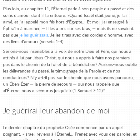
Plus loin, au chapitre 11, l'Éternel parle à son peuple du passé et des
soins d'amour dont il l'a entouré: «Quand Israël était jeune, je l'ai
aimé, et j'ai appelé mon fils hors d'Égypte… Et moi, j'ai enseigné à
Éphraïm à marcher, — Il les a pris sur ses bras, — mais ils ne savaient
pas que
je les guérissais.
Je les tirais avec des cordes d'homme, avec
des liens d'amour» (versets 1-4).
Serions-nous insensibles à la voix de notre Dieu et Père, qui nous a
attirés à lui par Jésus Christ, qui nous a appris à faire nos premiers
pas dans le chemin de la foi et de la bénédiction? Aurions-nous oublié
les délivrances du passé, le témoignage de la Parole et de nos
conducteurs? N'y a-t-il pas, sur le chemin que nous avons parcouru,
un Ében-Ézer — la pierre de secours — qui nous rappelle que
«l'Éternel nous a secourus jusqu'ici» (1 Samuel 7:12)?
Je guérirai leur abandon de moi
Le dernier chapitre du prophète Osée commence par un appel
poignant: «Israël, reviens à l'Éternel… Prenez avec vous des paroles, et