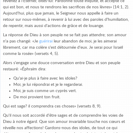
revenez à l'Éternel; dites-lui: Pardonne toute iniquité, et accepte ce
qui est bon, et nous te rendrons les sacrifices de nos lèvres» (14:1, 2).
Aujourd'hui, plus que jamais, le Seigneur nous appelle à faire un
retour sur nous-mêmes, à revenir à lui avec des paroles d'humiliation,
de repentir, mais aussi d'actions de grâce et de louange.
La réponse de Dieu à son peuple ne se fait pas attendre; son amour
n'a pas changé: «Je
guérirai
leur abandon de moi, je les aimerai
librement, car ma colère s'est détournée d'eux. Je serai pour Israël
comme la rosée» (versets 4, 5).
Alors s'engage une douce conversation entre Dieu et son peuple
restauré: «Éphraïm dira:
Qu'ai-je plus à faire avec les idoles?
Moi, je lui répondrai et je le regarderai.
Moi, je suis comme un cyprès vert.
De moi provient ton fruit.
Qui est sage? il comprendra ces choses» (versets 8, 9).
Qu'il nous soit accordé d'être sages et de comprendre les voies de
Dieu à notre égard. Que son amour invariable touche nos cœurs et
réveille nos affections! Gardons-nous des idoles, de tout ce qui