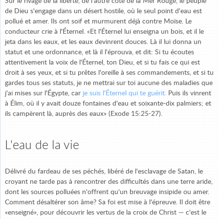
Sur le rivage de la liberté, de l'autre côté de la Mer Rouge, le peuple
de Dieu s'engage dans un désert hostile, où le seul point d'eau est
pollué et amer. Ils ont soif et murmurent déjà contre Moïse. Le
conducteur crie à l'Éternel. «Et l'Éternel lui enseigna un bois, et il le
jeta dans les eaux, et les eaux devinrent douces. Là il lui donna un
statut et une ordonnance, et là il l'éprouva, et dit: Si tu écoutes
attentivement la voix de l'Éternel, ton Dieu, et si tu fais ce qui est
droit à ses yeux, et si tu prêtes l'oreille à ses commandements, et si tu
gardes tous ses statuts, je ne mettrai sur toi aucune des maladies que
j'ai mises sur l'Égypte, car
je suis l'Éternel qui te guérit.
Puis ils vinrent
à Élim, où il y avait douze fontaines d'eau et soixante-dix palmiers; et
ils campèrent là, auprès des eaux» (Exode 15:25-27).
L'eau de la vie
Délivré du fardeau de ses péchés, libéré de l'esclavage de Satan, le
croyant ne tarde pas à rencontrer des difficultés dans une terre aride,
dont les sources polluées n'offrent qu'un breuvage insipide ou amer.
Comment désaltérer son âme? Sa foi est mise à l'épreuve. Il doit être
«enseigné», pour découvrir les vertus de la croix de Christ — c'est le