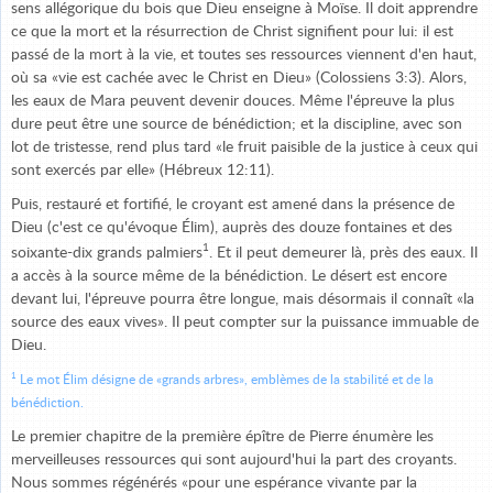
sens allégorique du bois que Dieu enseigne à Moïse. Il doit apprendre
ce que la mort et la résurrection de Christ signifient pour lui: il est
passé de la mort à la vie, et toutes ses ressources viennent d'en haut,
où sa «vie est cachée avec le Christ en Dieu» (Colossiens 3:3). Alors,
les eaux de Mara peuvent devenir douces. Même l'épreuve la plus
dure peut être une source de bénédiction; et la discipline, avec son
lot de tristesse, rend plus tard «le fruit paisible de la justice à ceux qui
sont exercés par elle» (Hébreux 12:11).
Puis, restauré et fortifié, le croyant est amené dans la présence de
Dieu (c'est ce qu'évoque Élim), auprès des douze fontaines et des
1
soixante-dix grands palmiers
. Et il peut demeurer là, près des eaux. Il
a accès à la source même de la bénédiction. Le désert est encore
devant lui, l'épreuve pourra être longue, mais désormais il connaît «la
source des eaux vives». Il peut compter sur la puissance immuable de
Dieu.
1
Le mot Élim désigne de «grands arbres», emblèmes de la stabilité et de la
bénédiction.
Le premier chapitre de la première épître de Pierre énumère les
merveilleuses ressources qui sont aujourd'hui la part des croyants.
Nous sommes régénérés «pour une espérance vivante par la