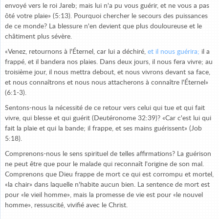
envoyé vers le roi Jareb; mais lui n'a pu vous guérir, et ne vous a pas
ôté votre plaie» (5:13). Pourquoi chercher le secours des puissances
de ce monde? La blessure n'en devient que plus douloureuse et le
châtiment plus sévère.
«Venez, retournons à l'Éternel, car lui a déchiré,
et il nous guérira;
il a
frappé, et il bandera nos plaies. Dans deux jours, il nous fera vivre; au
troisième jour, il nous mettra debout, et nous vivrons devant sa face,
et nous connaîtrons et nous nous attacherons à connaître l'Éternel»
(6:1-3).
Sentons-nous la nécessité de ce retour vers celui qui tue et qui fait
vivre, qui blesse et qui guérit (Deutéronome 32:39)? «Car c'est lui qui
fait la plaie et qui la bande; il frappe, et ses mains guérissent» (Job
5:18).
Comprenons-nous le sens spirituel de telles affirmations? La guérison
ne peut être que pour le malade qui reconnaît l'origine de son mal.
Comprenons que Dieu frappe de mort ce qui est corrompu et mortel,
«la chair» dans laquelle n'habite aucun bien. La sentence de mort est
pour «le vieil homme», mais la promesse de vie est pour «le nouvel
homme», ressuscité, vivifié avec le Christ.