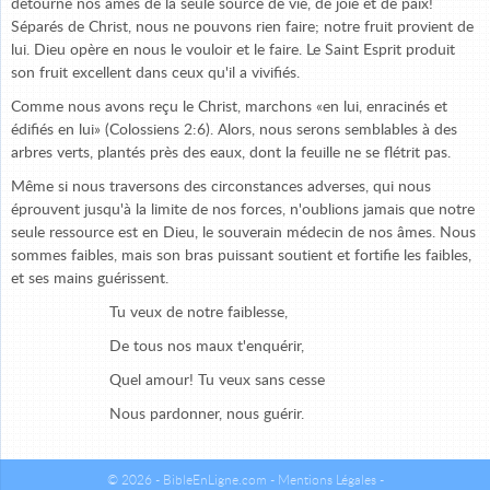
détourne nos âmes de la seule source de vie, de joie et de paix!
Séparés de Christ, nous ne pouvons rien faire; notre fruit provient de
lui. Dieu opère en nous le vouloir et le faire. Le Saint Esprit produit
son fruit excellent dans ceux qu'il a vivifiés.
Comme nous avons reçu le Christ, marchons «en lui, enracinés et
édifiés en lui» (Colossiens 2:6). Alors, nous serons semblables à des
arbres verts, plantés près des eaux, dont la feuille ne se flétrit pas.
Même si nous traversons des circonstances adverses, qui nous
éprouvent jusqu'à la limite de nos forces, n'oublions jamais que notre
seule ressource est en Dieu, le souverain médecin de nos âmes. Nous
sommes faibles, mais son bras puissant soutient et fortifie les faibles,
et ses mains guérissent.
Tu veux de notre faiblesse,
De tous nos maux t'enquérir,
Quel amour! Tu veux sans cesse
Nous pardonner, nous guérir.
© 2026 - BibleEnLigne.com -
Mentions Légales
-