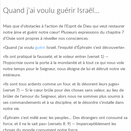
Quand j'ai voulu guérir Israël…
Mais que d'obstacles à l'action de l'Esprit de Dieu qui veut restaurer
notre âme et guérir notre cœur! Plusieurs expressions du chapitre 7
d'Osée sont propres à réveiller nos consciences:
«Quand j'ai voulu
guérir
Israël, l'iniquité d'Éphraïm s'est découverte»:
«Ils ont pratiqué la fausseté, et le voleur entre» (verset 1) —
l'hypocrisie ouvre la porte à la mondanité et à tout ce qui nous vole
notre temps pour le Seigneur, nous éloigne de lui et détruit notre vie
intérieure.
«Ils sont tous ardents comme un four, et ils dévorent leurs juges»
(verset 7) — Si le cœur brûle pour des choses sans valeur, au lieu de
brûler de l'amour du Seigneur, alors nous ne sommes plus soumis à
ses commandements et à sa discipline, et le désordre s'installe dans
notre vie.
«Éphraïm s'est mêlé avec les peuples… Des étrangers ont consumé sa
force, et il ne le sait pas» (versets 8, 9) — Imperceptiblement les
choses du monde consument notre force.