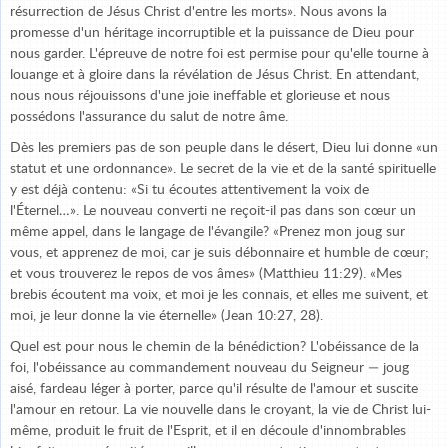
résurrection de Jésus Christ d'entre les morts». Nous avons la
promesse d'un héritage incorruptible et la puissance de Dieu pour
nous garder. L'épreuve de notre foi est permise pour qu'elle tourne à
louange et à gloire dans la révélation de Jésus Christ. En attendant,
nous nous réjouissons d'une joie ineffable et glorieuse et nous
possédons l'assurance du salut de notre âme.
Dès les premiers pas de son peuple dans le désert, Dieu lui donne «un
statut et une ordonnance». Le secret de la vie et de la santé spirituelle
y est déjà contenu: «Si tu écoutes attentivement la voix de
l'Éternel…». Le nouveau converti ne reçoit-il pas dans son cœur un
même appel, dans le langage de l'évangile? «Prenez mon joug sur
vous, et apprenez de moi, car je suis débonnaire et humble de cœur;
et vous trouverez le repos de vos âmes» (Matthieu 11:29). «Mes
brebis écoutent ma voix, et moi je les connais, et elles me suivent, et
moi, je leur donne la vie éternelle» (Jean 10:27, 28).
Quel est pour nous le chemin de la bénédiction? L'obéissance de la
foi, l'obéissance au commandement nouveau du Seigneur — joug
aisé, fardeau léger à porter, parce qu'il résulte de l'amour et suscite
l'amour en retour. La vie nouvelle dans le croyant, la vie de Christ lui-
même, produit le fruit de l'Esprit, et il en découle d'innombrables