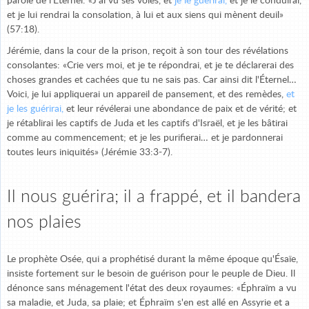
parole de l'Éternel: «J'ai vu ses voies, et
je le guérirai,
et je le conduirai,
et je lui rendrai la consolation, à lui et aux siens qui mènent deuil»
(57:18).
Jérémie, dans la cour de la prison, reçoit à son tour des révélations
consolantes: «Crie vers moi, et je te répondrai, et je te déclarerai des
choses grandes et cachées que tu ne sais pas. Car ainsi dit l'Éternel…
Voici, je lui appliquerai un appareil de pansement, et des remèdes,
et
je les guérirai,
et leur révélerai une abondance de paix et de vérité; et
je rétablirai les captifs de Juda et les captifs d'Israël, et je les bâtirai
comme au commencement; et je les purifierai… et je pardonnerai
toutes leurs iniquités» (Jérémie 33:3-7).
Il nous guérira; il a frappé, et il bandera
nos plaies
Le prophète Osée, qui a prophétisé durant la même époque qu'Ésaïe,
insiste fortement sur le besoin de guérison pour le peuple de Dieu. Il
dénonce sans ménagement l'état des deux royaumes: «Éphraïm a vu
sa maladie, et Juda, sa plaie; et Éphraïm s'en est allé en Assyrie et a