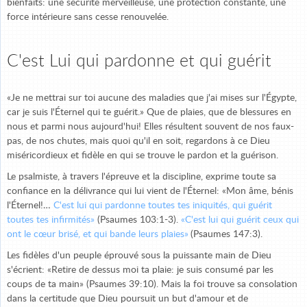
bienfaits: une sécurité merveilleuse, une protection constante, une
force intérieure sans cesse renouvelée.
C'est Lui qui pardonne et qui guérit
«Je ne mettrai sur toi aucune des maladies que j'ai mises sur l'Égypte,
car je suis l'Éternel qui te guérit.» Que de plaies, que de blessures en
nous et parmi nous aujourd'hui! Elles résultent souvent de nos faux-
pas, de nos chutes, mais quoi qu'il en soit, regardons à ce Dieu
miséricordieux et fidèle en qui se trouve le pardon et la guérison.
Le psalmiste, à travers l'épreuve et la discipline, exprime toute sa
confiance en la délivrance qui lui vient de l'Éternel: «Mon âme, bénis
l'Éternel!…
C'est lui qui pardonne toutes tes iniquités, qui guérit
toutes tes infirmités»
(Psaumes 103:1-3).
«
C'est lui qui guérit ceux qui
ont le cœur brisé, et qui bande leurs plaies»
(Psaumes 147:3).
Les fidèles d'un peuple éprouvé sous la puissante main de Dieu
s'écrient: «Retire de dessus moi ta plaie: je suis consumé par les
coups de ta main» (Psaumes 39:10). Mais la foi trouve sa consolation
dans la certitude que Dieu poursuit un but d'amour et de