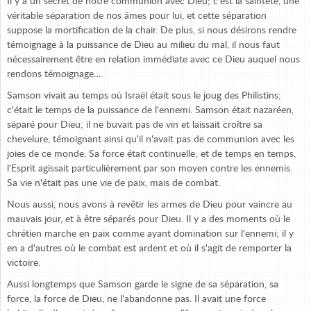
Il y a un secret de notre communion avec Dieu; c'est la sainteté, une
véritable séparation de nos âmes pour lui, et cette séparation
suppose la mortification de la chair. De plus, si nous désirons rendre
témoignage à la puissance de Dieu au milieu du mal, il nous faut
nécessairement être en relation immédiate avec ce Dieu auquel nous
rendons témoignage…
Samson vivait au temps où Israël était sous le joug des Philistins;
c'était le temps de la puissance de l'ennemi. Samson était nazaréen,
séparé pour Dieu; il ne buvait pas de vin et laissait croître sa
chevelure, témoignant ainsi qu'il n'avait pas de communion avec les
joies de ce monde. Sa force était continuelle; et de temps en temps,
l'Esprit agissait particulièrement par son moyen contre les ennemis.
Sa vie n'était pas une vie de paix, mais de combat.
Nous aussi, nous avons à revêtir les armes de Dieu pour vaincre au
mauvais jour, et à être séparés pour Dieu. Il y a des moments où le
chrétien marche en paix comme ayant domination sur l'ennemi; il y
en a d'autres où le combat est ardent et où il s'agit de remporter la
victoire.
Aussi longtemps que Samson garde le signe de sa séparation, sa
force, la force de Dieu, ne l'abandonne pas. Il avait une force