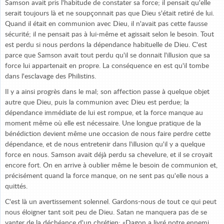
Samson avait pris l'habitude de constater sa force; il pensait qu'elle
serait toujours là et ne soupçonnait pas que Dieu s'était retiré de lui.
Quand il était en communion avec Dieu, il n'avait pas cette fausse
sécurité; il ne pensait pas à lui-même et agissait selon le besoin. Tout
est perdu si nous perdons la dépendance habituelle de Dieu. C'est
parce que Samson avait tout perdu qu'il se donnait l'illusion que sa
force lui appartenait en propre. La conséquence en est qu'il tombe
dans l'esclavage des Philistins.
Il y a ainsi progrès dans le mal; son affection passe à quelque objet
autre que Dieu, puis la communion avec Dieu est perdue; la
dépendance immédiate de lui est rompue, et la force manque au
moment même où elle est nécessaire. Une longue pratique de la
bénédiction devient même une occasion de nous faire perdre cette
dépendance, et de nous entretenir dans l'illusion qu'il y a quelque
force en nous. Samson avait déjà perdu sa chevelure, et il se croyait
encore fort. On en arrive à oublier même le besoin de communion et,
précisément quand la force manque, on ne sent pas qu'elle nous a
quittés.
C'est là un avertissement solennel. Gardons-nous de tout ce qui peut
nous éloigner tant soit peu de Dieu. Satan ne manquera pas de se
vanter de la déchéance d'un chrétien: «Dagon a livré notre ennemi