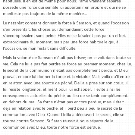
habituelle. Il en est de même pour nous: l'âme vraiment séparée
possède une force qui semble lui appartenir en propre et qui ne se
manifeste pas toujours de la même manière…
Le nazaréat constant donnait la force à Samson, et quand l'occasion
s'en présentait, les choses qui demandaient cette force
s'accomplissaient sans peine. Elles ne se faisaient pas par un effort
extraordinaire du moment, mais par une force habituelle qui, à
l'occasion, se manifestait sans difficulté.
Mais la volonté de Samson n'était pas brisée; on le voit dans toute sa
vie. Cela ne lui a pas fait perdre sa force au premier moment; chez lui,
le secret de la communion n'était pas complètement perdu, et Dieu
pouvait encore lui donner la force et la victoire. Mais voilà qu'il entre
en relation avec une source de péché. Delila a prise sur son cœur; il
lui résiste longtemps, et ment pour lui échapper; il évite ainsi les
conséquences actuelles du péché, au lieu de se tenir complètement
en dehors du mal. Sa force n'était pas encore perdue, mais il était
déjà en relation avec le péché, et il perd peu à peu le secret de la
communion avec Dieu. Quand Delila a découvert le secret, elle se
tourne contre Samson. Si Satan réussit à nous séparer de la
communion avec Dieu, toute notre force est perdue.