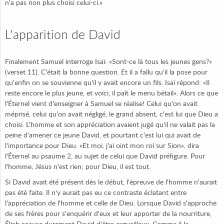
n'a pas non plus choisi celui-ci.»
L'apparition de David
Finalement Samuel interroge Isaï: «Sont-ce là tous les jeunes gens?»
(verset 11). C'était la bonne question. Et il a fallu qu'il la pose pour
qu'enfin on se souvienne qu'il y avait encore un fils. Isaï répond: «Il
reste encore le plus jeune, et voici, il paît le menu bétail». Alors ce que
l'Éternel vient d'enseigner à Samuel se réalise! Celui qu'on avait
méprisé, celui qu'on avait négligé, le grand absent, c'est lui que Dieu a
choisi. L'homme et son appréciation avaient jugé qu'il ne valait pas la
peine d'amener ce jeune David, et pourtant c'est lui qui avait de
l'importance pour Dieu. «Et moi, j'ai oint mon roi sur Sion», dira
l'Éternel au psaume 2, au sujet de celui que David préfigure. Pour
l'homme, Jésus n'est rien; pour Dieu, il est tout.
Si David avait été présent dès le début, l'épreuve de l'homme n'aurait
pas été faite. Il n'y aurait pas eu ce contraste éclatant entre
l'appréciation de l'homme et celle de Dieu. Lorsque David s'approche
de ses frères pour s'enquérir d'eux et leur apporter de la nourriture,