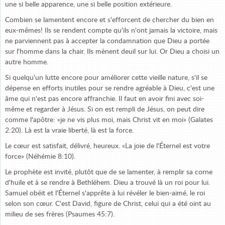
une si belle apparence, une si belle position extérieure.
Combien se lamentent encore et s'efforcent de chercher du bien en
eux-mêmes! Ils se rendent compte qu'ils n'ont jamais la victoire, mais
ne parviennent pas à accepter la condamnation que Dieu a portée
sur l'homme dans la chair. Ils mènent deuil sur lui. Or Dieu a choisi un
autre homme.
Si quelqu'un lutte encore pour améliorer cette vieille nature, s'il se
dépense en efforts inutiles pour se rendre agréable à Dieu, c'est une
âme qui n'est pas encore affranchie. Il faut en avoir fini avec soi-
même et regarder à Jésus. Si on est rempli de Jésus, on peut dire
comme l'apôtre: «je ne vis plus moi, mais Christ vit en moi» (Galates
2:20). Là est la vraie liberté, là est la force.
Le cœur est satisfait, délivré, heureux. «La joie de l'Éternel est votre
force» (Néhémie 8:10).
Le prophète est invité, plutôt que de se lamenter, à remplir sa corne
d'huile et à se rendre à Bethléhem. Dieu a trouvé là un roi pour lui.
Samuel obéit et l'Éternel s'apprête à lui révéler le bien-aimé, le roi
selon son cœur. C'est David, figure de Christ, celui qui a été oint au
milieu de ses frères (Psaumes 45:7).