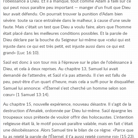
l'obéissance à Dieu. Et il a manqué, tout comme Adam a failli sur ce
qui peut nous paraître peu important — manger d'un fruit que Dieu
leur avait défendu. On pourrait trouver la punition d'Adam bien
sévère: toute sa race entraînée dans le malheur, à cause d'une seule
faute. Mais c'était un test que Dieu a voulu faire, alors que l'homme
était placé dans les meilleures conditions possibles. Et la parole de
Dieu déclare par la bouche du Seigneur lui-même que «celui qui est
injuste dans ce qui est très petit, est injuste aussi dans ce qui est
grand» (Luc 16:10).
Saül est donc à son tour mis à l'épreuve sur le plan de l'obéissance à
Dieu, et cela à deux reprises. Au chapitre 13, Samuel lui avait
demandé de l'attendre, et Saül n'a pas attendu. Il s'en est fallu de
peu, peut-être d'un quart d'heure, mais cela a suffi pour le disqualifier.
Samuel lui annonce: «l'Éternel s'est cherché un homme selon son
cœur» (1 Samuel 13:14).
Au chapitre 15, nouvelle expérience, nouveau désastre. Il s'agit de la
destruction d'Amalek, ordonnée par Dieu lui-même. Saül épargne les
troupeaux sous prétexte de vouloir offrir des holocaustes. L'intention
religieuse était là, le motif pouvait paraître valable, mais en fait c'était
une désobéissance. Alors Samuel tire le bilan de ce règne: «Parce que
tu as rejeté la parole de l'Éternel, il t'a aussi rejeté comme roi» (15:23).