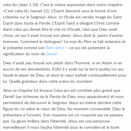
celui-là» (Jean 1:34). C'est la même expression dans notre chapitre:
«C'est celui-là» (verset 12). L'Esprit descend sous la forme d'une
colombe sur le Seigneur Jésus. Ici l'huile est versée, image du Saint
Esprit dans toute la Parole. L'Esprit Saint a désigné Christ comme
étant celui qui devait être le vrai roi d'Israël, celui que Dieu avait
choisi, en qui il avait trouvé son plaisir. Jésus était là, parmi d'autres
hommes. Comment le distinguer? La voix du Père se fait entendre et
le présente comme son
Bien-aimé
— ce qui est justement la
signification du nom de
David
.
Dieu n'avait pas trouvé son plaisir dans l'homme, ni en Adam ni en
aucun de ses descendants. Enfin il y avait sur la terre quelqu'un qui
faisait le plaisir de Dieu, et dont le cœur battait continuellement pour
lui. Quelle grandeur dans cette scène du Jourdain!
Ainsi ce chapitre 16 évoque Celui qui est combien plus grand que
David! Les richesses de la Parole de Dieu nous apparaissent et nous
permettent de découvrir le Seigneur Jésus lui-même derrière cette
figure du roi selon le cœur de Dieu. Au moment convenable, Dieu le
présentera à l'univers. Son royaume est un royaume qui ne passera
pas. Sa gloire brillera dans l'éternité. Jésus est une personne
merveilleuse! Il nous faudra l'éternité pour le connaître et le louer.