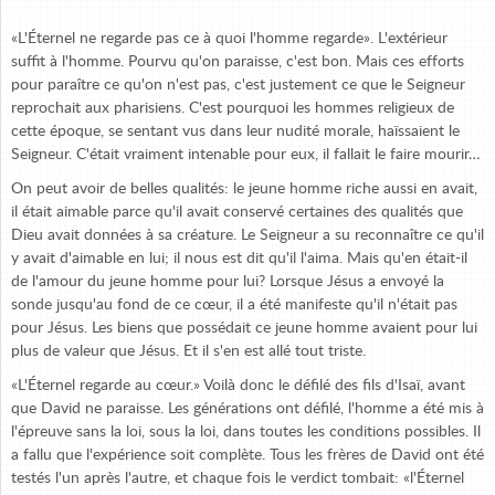
«L'Éternel ne regarde pas ce à quoi l'homme regarde». L'extérieur
suffit à l'homme. Pourvu qu'on paraisse, c'est bon. Mais ces efforts
pour paraître ce qu'on n'est pas, c'est justement ce que le Seigneur
reprochait aux pharisiens. C'est pourquoi les hommes religieux de
cette époque, se sentant vus dans leur nudité morale, haïssaient le
Seigneur. C'était vraiment intenable pour eux, il fallait le faire mourir…
On peut avoir de belles qualités: le jeune homme riche aussi en avait,
il était aimable parce qu'il avait conservé certaines des qualités que
Dieu avait données à sa créature. Le Seigneur a su reconnaître ce qu'il
y avait d'aimable en lui; il nous est dit qu'il l'aima. Mais qu'en était-il
de l'amour du jeune homme pour lui? Lorsque Jésus a envoyé la
sonde jusqu'au fond de ce cœur, il a été manifeste qu'il n'était pas
pour Jésus. Les biens que possédait ce jeune homme avaient pour lui
plus de valeur que Jésus. Et il s'en est allé tout triste.
«L'Éternel regarde au cœur.» Voilà donc le défilé des fils d'Isaï, avant
que David ne paraisse. Les générations ont défilé, l'homme a été mis à
l'épreuve sans la loi, sous la loi, dans toutes les conditions possibles. Il
a fallu que l'expérience soit complète. Tous les frères de David ont été
testés l'un après l'autre, et chaque fois le verdict tombait: «l'Éternel