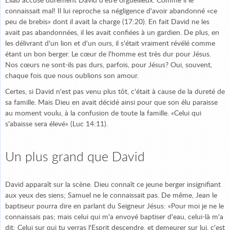
Éliab accuse durement David d'être orgueilleux. Comme il le
connaissait mal! Il lui reproche sa négligence d'avoir abandonné «ce
peu de brebis» dont il avait la charge (17:20). En fait David ne les
avait pas abandonnées, il les avait confiées à un gardien. De plus, en
les délivrant d'un lion et d'un ours, il s'était vraiment révélé comme
étant un bon berger. Le cœur de l'homme est très dur pour Jésus.
Nos cœurs ne sont-ils pas durs, parfois, pour Jésus? Oui, souvent,
chaque fois que nous oublions son amour.
Certes, si David n'est pas venu plus tôt, c'était à cause de la dureté de
sa famille. Mais Dieu en avait décidé ainsi pour que son élu paraisse
au moment voulu, à la confusion de toute la famille. «Celui qui
s'abaisse sera élevé» (Luc 14:11).
Un plus grand que David
David apparaît sur la scène. Dieu connaît ce jeune berger insignifiant
aux yeux des siens; Samuel ne le connaissait pas. De même, Jean le
baptiseur pourra dire en parlant du Seigneur Jésus: «Pour moi je ne le
connaissais pas; mais celui qui m'a envoyé baptiser d'eau, celui-là m'a
dit: Celui sur qui tu verras l'Esprit descendre, et demeurer sur lui, c'est