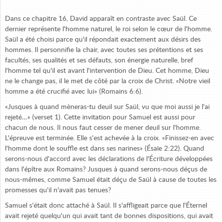
Dans ce chapitre 16, David apparaît en contraste avec Saül. Ce
dernier représente l'homme naturel, le roi selon le cœur de l'homme.
Saül a été choisi parce qu'il répondait exactement aux désirs des
hommes. Il personnifie la chair, avec toutes ses prétentions et ses
facultés, ses qualités et ses défauts, son énergie naturelle, bref
l'homme tel qu'il est avant l'intervention de Dieu. Cet homme, Dieu
ne le change pas, il le met de côté par la croix de Christ. «Notre vieil
homme a été crucifié avec lui» (Romains 6:6).
«Jusques à quand mèneras-tu deuil sur Saül, vu que moi aussi je l'ai
rejeté…» (verset 1). Cette invitation pour Samuel est aussi pour
chacun de nous. Il nous faut cesser de mener deuil sur l'homme.
L'épreuve est terminée. Elle s'est achevée à la croix. «Finissez-en avec
l'homme dont le souffle est dans ses narines» (Ésaïe 2:22). Quand
serons-nous d'accord avec les déclarations de l'Écriture développées
dans l'épître aux Romains? Jusques à quand serons-nous déçus de
nous-mêmes, comme Samuel était déçu de Saül à cause de toutes les
promesses qu'il n'avait pas tenues?
Samuel s'était donc attaché à Saül. Il s'affligeait parce que l'Éternel
avait rejeté quelqu'un qui avait tant de bonnes dispositions, qui avait