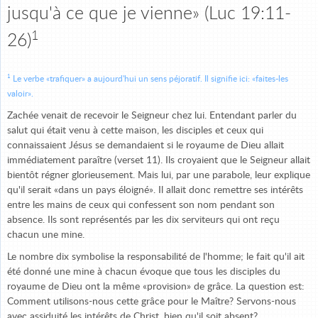
jusqu'à ce que je vienne» (Luc 19:11-
1
26)
1
Le verbe «trafiquer» a aujourd'hui un sens péjoratif. Il signifie ici: «faites-les
valoir».
Zachée venait de recevoir le Seigneur chez lui. Entendant parler du
salut qui était venu à cette maison, les disciples et ceux qui
connaissaient Jésus se demandaient si le royaume de Dieu allait
immédiatement paraître (verset 11). Ils croyaient que le Seigneur allait
bientôt régner glorieusement. Mais lui, par une parabole, leur explique
qu'il serait «dans un pays éloigné». Il allait donc remettre ses intérêts
entre les mains de ceux qui confessent son nom pendant son
absence. Ils sont représentés par les dix serviteurs qui ont reçu
chacun une mine.
Le nombre dix symbolise la responsabilité de l'homme; le fait qu'il ait
été donné une mine à chacun évoque que tous les disciples du
royaume de Dieu ont la même «provision» de grâce. La question est:
Comment utilisons-nous cette grâce pour le Maître? Servons-nous
avec assiduité les intérêts de Christ, bien qu'il soit absent?