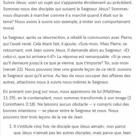
Suivre Jésus: voici un sujet qui s'apparente étroitement au précédent.
Sommes-nous des disciples qui suivent le Seigneur Jésus? Sommes-
nous disposés à marcher comme il a marché quand il était sur la
terre? Nous avons à suivre son exemple, à imiter son comportement
moral.
Le Seigneur, après sa résurrection, a rétabli la communion avec Pierre,
qui l'avait renié. Cela étant fait, il ajoute: «Suis-moi». Mais Pierre, se
retournant, voit Jean suivre Jésus. Il demande alors au Seigneur: «Et
celui-ci, que lui arrivera-t-il?» La réponse est remarquable: «Si je veux
qu'il demeure jusqu'à ce que je vienne, que t'importe? Toi, suis-moi»
(verset 22). Nous pouvons tirer une grande leçon de ce récit: suivons
le Seigneur quoi qu'il arrive. Au lieu de nous occuper des affaires des
autres, attachons-nous à suivre nous-mêmes le Seigneur.
En prenant son joug sur nous, nous apprenons de lui (Matthieu
11:29); en le contemplant, nous sommes transformés à son image (2
Corinthiens 3:18). Ne laissons aucun obstacle — y compris celui des
bonnes intentions — se placer entre le Seigneur et nous. Nous
pouvons tirer trois leçons de la vie de Jean:
Il s'intitule cinq fois «le disciple que Jésus aimait»; non parce
que Jésus n'aimait pas les autres disciples, mais parce que Jean