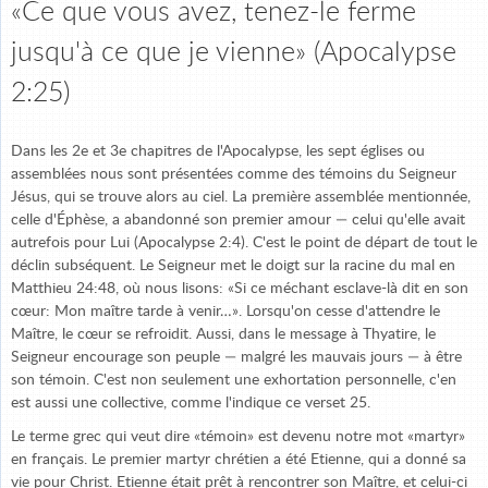
«Ce que vous avez, tenez-le ferme
jusqu'à ce que je vienne» (Apocalypse
2:25)
Dans les 2e et 3e chapitres de l'Apocalypse, les sept églises ou
assemblées nous sont présentées comme des témoins du Seigneur
Jésus, qui se trouve alors au ciel. La première assemblée mentionnée,
celle d'Éphèse, a abandonné son premier amour — celui qu'elle avait
autrefois pour Lui (Apocalypse 2:4). C'est le point de départ de tout le
déclin subséquent. Le Seigneur met le doigt sur la racine du mal en
Matthieu 24:48, où nous lisons: «Si ce méchant esclave-là dit en son
cœur: Mon maître tarde à venir…». Lorsqu'on cesse d'attendre le
Maître, le cœur se refroidit. Aussi, dans le message à Thyatire, le
Seigneur encourage son peuple — malgré les mauvais jours — à être
son témoin. C'est non seulement une exhortation personnelle, c'en
est aussi une collective, comme l'indique ce verset 25.
Le terme grec qui veut dire «témoin» est devenu notre mot «martyr»
en français. Le premier martyr chrétien a été Etienne, qui a donné sa
vie pour Christ. Etienne était prêt à rencontrer son Maître, et celui-ci