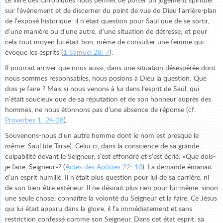
Le livre des Chroniques nous permet de porter un jugement spirituel
sur l’événement et de discerner du point de vue de Dieu l’arrière-plan
de l’exposé historique: il n’était question pour Saül que de se sortir,
d’une manière ou d’une autre, d’une situation de détresse; et pour
cela tout moyen lui était bon, même de consulter une femme qui
évoque les esprits (
1 Samuel 28: 7
).
Il pourrait arriver que nous aussi, dans une situation désespérée dont
nous sommes responsables, nous posions à Dieu la question: Que
dois-je faire ? Mais si nous venons à lui dans l’esprit de Saül, qui
n’était soucieux que de sa réputation et de son honneur auprès des
hommes, ne nous étonnons pas d’une absence de réponse (cf.
Proverbes 1: 24-28
).
Souvenons-nous d’un autre homme dont le nom est presque le
même: Saul (de Tarse). Celui-ci, dans la conscience de sa grande
culpabilité devant le Seigneur, s’est effondré et s’est écrié: «Que dois-
je faire, Seigneur»? (
Actes des Apôtres 22: 10
). La demande émanait
d’un esprit humilié. Il n’était plus question pour lui de sa carrière, ni
de son bien-être extérieur. Il ne désirait plus rien pour lui-même, sinon
une seule chose: connaître la volonté du Seigneur et la faire. Ce Jésus
qui lui était apparu dans la gloire, il l’a immédiatement et sans
restriction confessé comme son Seigneur. Dans cet état esprit, sa