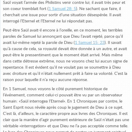
Saül voyait l’armée des Philistins venir contre lui; il avait très peur et
son coeur tremblait fort (
1 Samuel 28: 5
). Ne sachant que faire, il
cherchait une issue pour sortir d’une situation désespérée. Il avait
interrogé l’Eternel et l’Eternel ne lui répondait pas.
Peut-être Saül avait-il encore à l’oreille, en ce moment, les terribles
paroles de Samuel lui annonçant que Dieu l’avait rejeté, parce qu’il
avait lui-même rejeté la parole de Dieu (
1 Samuel 15: 23
). Il savait
qu’à cause de cela, sa royauté devait être donnée à un autre, et avait
peut-être le pressentiment que le moment était arrivé. Mais même
dans cette détresse extrême, nous ne voyons chez lui aucun signe de
repentance. Il est évident qu’il ne voulait pas se soumettre à Dieu
avec droiture et qu’il n’était nullement prêt à faire sa volonté. C’est la
raison pour laquelle il n’a reçu aucune réponse.
En 1 Samuel, nous voyons le côté purement historique de
l’événement, comment celui-ci pouvait être vu par un observateur
humain: «Saül interrogea l’Eternel». En 1 Chroniques par contre, le
Saint Esprit nous révèle après coup le jugement de Dieu à ce sujet.
C’est là, d’ailleurs, le caractère propre aux livres des Chroniques. Il est
clair que la manière d’agir purement extérieure de Saül n’était pas une
véritable «interrogation» et que Dieu ne l’a pas acceptée comme telle.