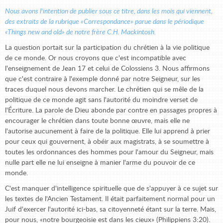
Nous avons l'intention de publier sous ce titre, dans les mois qui viennent,
des extraits de la rubrique «
Correspondance»
parue dans le périodique
«Things new and old» de notre frère C.H. Mackintosh.
La question portait sur la participation du chrétien à la vie politique
de ce monde. Or nous croyons que c'est incompatible avec
l'enseignement de Jean 17 et celui de Colossiens 3. Nous affirmons
que c'est contraire à l'exemple donné par notre Seigneur, sur les
traces duquel nous devons marcher. Le chrétien qui se mêle de la
politique de ce monde agit sans l'autorité du moindre verset de
l'Écriture. La parole de Dieu abonde par contre en passages propres à
encourager le chrétien dans toute bonne œuvre, mais elle ne
l'autorise aucunement à faire de la politique. Elle lui apprend à prier
pour ceux qui gouvernent, à obéir aux magistrats, à se soumettre à
toutes les ordonnances des hommes pour l'amour du Seigneur, mais
nulle part elle ne lui enseigne à manier l'arme du pouvoir de ce
monde.
C'est manquer d'intelligence spirituelle que de s'appuyer à ce sujet sur
les textes de l'Ancien Testament. Il était parfaitement normal pour un
Juif d'exercer l'autorité ici-bas, sa citoyenneté étant sur la terre. Mais,
pour nous, «notre bourgeoisie est dans les cieux» (Philippiens 3:20).