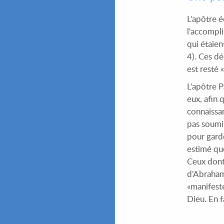
L'apôtre é
l'accompli
qui étaient
4). Ces dé
est resté 
L'apôtre P
eux, afin 
connaissan
pas soumis
pour garde
estimé que
Ceux dont 
d'Abraham.
«manifesté
Dieu. En fa