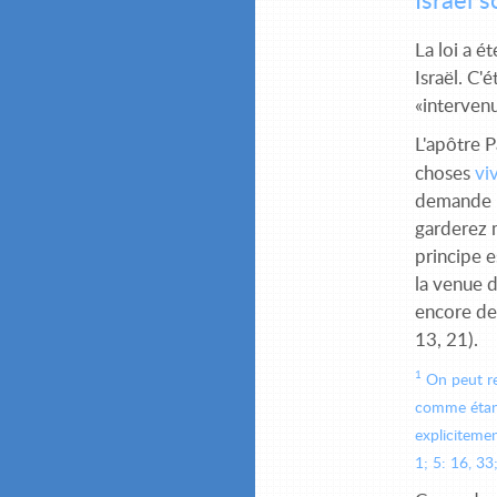
Israël s
La loi a é
Israël. C'
«intervenu
L'apôtre P
choses
vi
demande l
garderez m
principe e
la venue d
encore de 
13, 21).
1
On peut rem
comme étant
explicitemen
1; 5: 16, 33