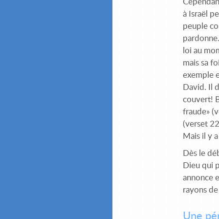
Cependant,
à Israël p
peuple com
pardonne. 
loi au mo
mais sa fo
exemple et
David. Il 
couvert! B
fraude» (v
(verset 22
Mais il y 
Dès le dé
Dieu qui p
annonce e
rayons de 
Une pér