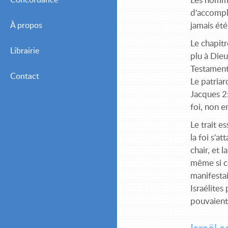
Concordance
Les hommes
d'accompl
À propos
jamais été
Le chapitr
Librairie
plu à Dieu
Testament
Contact
Le patriar
Jacques 2:
foi, non e
Le trait e
la foi s'a
chair, et 
même si ce
manifestai
Israélites
pouvaient 