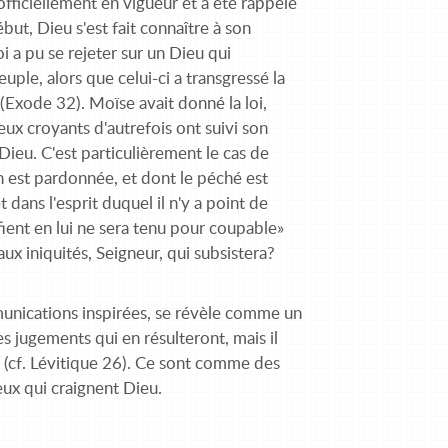
 officiellement en vigueur et a été rappelé
ébut, Dieu s'est fait connaître à son
oi a pu se rejeter sur un Dieu qui
ple, alors que celui-ci a transgressé la
(Exode 32). Moïse avait donné la loi,
reux croyants d'autrefois ont suivi son
Dieu. C'est particulièrement le cas de
on est pardonnée, et dont le péché est
 dans l'esprit duquel il n'y a point de
fient en lui ne sera tenu pour coupable»
aux iniquités, Seigneur, qui subsistera?
munications inspirées, se révèle comme un
les jugements qui en résulteront, mais il
 (cf. Lévitique 26). Ce sont comme des
eux qui craignent Dieu.