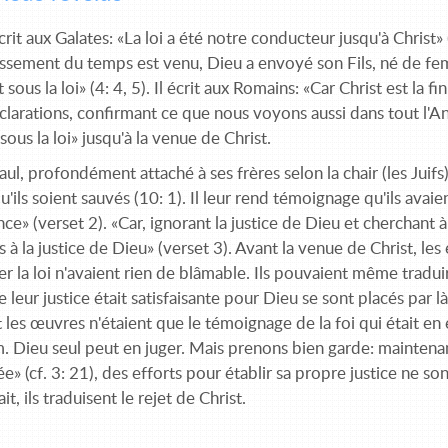
crit aux Galates: «La loi a été notre conducteur jusqu'à Christ
ssement du temps est venu, Dieu a envoyé son Fils, né de femme
 sous la loi» (4: 4, 5). Il écrit aux Romains: «Car Christ est la f
clarations, confirmant ce que nous voyons aussi dans tout l'A
«sous la loi» jusqu'à la venue de Christ.
aul, profondément attaché à ses frères selon la chair (les Juifs
qu'ils soient sauvés (10: 1). Il leur rend témoignage qu'ils avai
ce» (verset 2). «Car, ignorant la justice de Dieu et cherchant à 
 à la justice de Dieu» (verset 3). Avant la venue de Christ, les 
r la loi n'avaient rien de blâmable. Ils pouvaient même tradu
 leur justice était satisfaisante pour Dieu se sont placés par l
les œuvres n'étaient que le témoignage de la foi qui était en
 Dieu seul peut en juger. Mais prenons bien garde: maintenant 
e» (cf. 3: 21), des efforts pour établir sa propre justice ne son
it, ils traduisent le rejet de Christ.