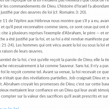
 de l'époque de la loi n'étaient pas meilleurs que ceux de l'
ir les commandements de Dieu. L'histoire d'Israël l'a abond
 justifié par des œuvres de loi (cf. Romains 3: 20).
e 11 de l'épître aux Hébreux nous montre que s'il y a eu, ava
 et qu'il peut reconnaître comme siens, ce sont ceux qui ont é
 cite à plusieurs reprises l'exemple d'Abraham, le père — et 
che a été justifié par la foi, et sa foi a été rendue manifeste 
 21-24). Les hommes qui ont vécu avant la loi ou sous la loi et
n raison de leurs œuvres.
ssentiel de la foi, c'est qu'elle reçoit la parole de Dieu; elle la
ttache nécessairement à lui comme Sauveur. Sans lui, il n'y a pas 
la foi le reçoit comme tel. Avant sa venue, la foi recevait ce q
 n'était que des révélations partielles. Job craignait Dieu et se 
t. Abraham croyait les promesses de Dieu; c'est sur cette base q
 pieux mettaient leur confiance en un Dieu qui leur avait témoi
compter sur la valeur des sacrifices qu'il avait prescrits et su