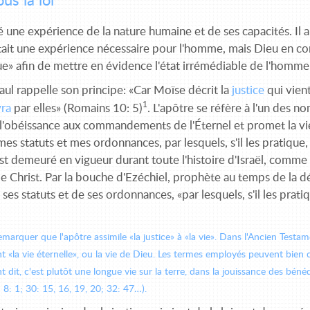
ous la loi
té une expérience de la nature humaine et de ses capacités. Il
était une expérience nécessaire pour l'homme, mais Dieu en conn
e» afin de mettre en évidence l'état irrémédiable de l'homme 
aul rappelle son principe: «Car Moïse décrit la
justice
qui vien
1
vra
par elles» (Romains 10: 5)
. L'apôtre se réfère à l'un des 
'obéissance aux commandements de l'Éternel et promet la vie 
es statuts et mes ordonnances, par lesquels, s'il les pratique
st demeuré en vigueur durant toute l'histoire d'Israël, comme b
e Christ. Par la bouche d'Ezéchiel, prophète au temps de la d
ses statuts et de ses ordonnances, «par lesquels, s'il les prat
arquer que l'apôtre assimile «la justice» à «la vie». Dans l'Ancien Testame
 «la vie éternelle», ou la vie de Dieu. Les termes employés peuvent bien 
t dit, c'est plutôt une longue vie sur la terre, dans la jouissance des bé
; 8: 1; 30: 15, 16, 19, 20; 32: 47…).