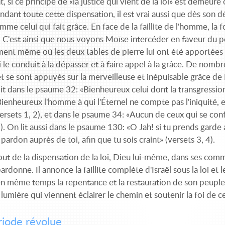
 si ce principe de «la justice qui vient de la loi» est demeuré
endant toute cette dispensation, il est vrai aussi que dès son d
me celui qui fait grâce. En face de la faillite de l'homme, la f
C'est ainsi que nous voyons Moïse intercéder en faveur du peu
ment même où les deux tables de pierre lui ont été apportées 
i le conduit à la dépasser et à faire appel à la grâce. De nomb
 se sont appuyés sur la merveilleuse et inépuisable grâce de 
dit dans le psaume 32: «Bienheureux celui dont la transgressi
ienheureux l'homme à qui l'Éternel ne compte pas l'iniquité, et
ersets 1, 2), et dans le psaume 34: «Aucun de ceux qui se con
). On lit aussi dans le psaume 130: «O Jah! si tu prends garde 
a pardon auprès de toi, afin que tu sois craint» (versets 3, 4).
but de la dispensation de la loi, Dieu lui-même, dans ses com
ardonne. Il annonce la faillite complète d'Israël sous la loi et 
n même temps la repentance et la restauration de son peuple
lumière qui viennent éclairer le chemin et soutenir la foi de c
iode révolue