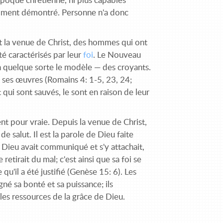
époque chrétienne, ni plus capables
amment démontré. Personne n'a donc
nt la venue de Christ, des hommes qui ont
té caractérisés par leur
foi
. Le Nouveau
en quelque sorte le modèle — des croyants.
par ses œuvres (Romains 4: 1-5, 23, 24;
 qui sont sauvés, le sont en raison de leur
 tient pour vraie. Depuis la venue de Christ,
de salut. Il est la parole de Dieu faite
ue Dieu avait communiqué et s'y attachait,
retirait du mal; c'est ainsi que sa foi se
u'il a été justifié (Genèse 15: 6). Les
gné sa bonté et sa puissance; ils
r les ressources de la grâce de Dieu.