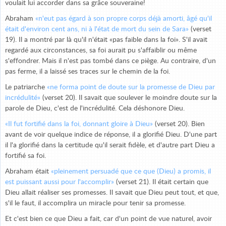
voulait lui accorder dans sa grâce souveraine!
Abraham
«n'eut pas égard à son propre corps déjà amorti, âgé qu'il
était d'environ cent ans, ni à l'état de mort du sein de Sara»
(verset
19). Il a montré par là qu'il n'était «pas faible dans la foi». S'il avait
regardé aux circonstances, sa foi aurait pu s'affaiblir ou même
s'effondrer. Mais il n'est pas tombé dans ce piège. Au contraire, d'un
pas ferme, il a laissé ses traces sur le chemin de la foi.
Le patriarche
«ne forma point de doute sur la promesse de Dieu par
incrédulité»
(verset 20). Il savait que soulever le moindre doute sur la
parole de Dieu, c'est de l'incrédulité. Cela déshonore Dieu.
«Il fut fortifié dans la foi, donnant gloire à Dieu»
(verset 20). Bien
avant de voir quelque indice de réponse, il a glorifié Dieu. D'une part
il l'a glorifié dans la certitude qu'il serait fidèle, et d'autre part Dieu a
fortifié sa foi.
Abraham était
«pleinement persuadé que ce que (Dieu) a promis, il
est puissant aussi pour l'accomplir»
(verset 21). Il était certain que
Dieu allait réaliser ses promesses. Il savait que Dieu peut tout, et que,
s'il le faut, il accomplira un miracle pour tenir sa promesse.
Et c'est bien ce que Dieu a fait, car d'un point de vue naturel, avoir