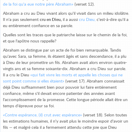
de la foi qu'a eue notre père Abraham»
(verset 12).
Abraham a cru au Dieu vivant alors qu'il vivait dans un milieu idolâtre.
Il n'a pas seulement
cru en Dieu,
il a aussi
cru Dieu,
c'est-à-dire qu'il a
eu entièrement confiance en sa parole.
Quelles sont les traces que le patriarche laisse sur le chemin de la foi,
et que l'apôtre nous rappelle?
Abraham se distingue par un acte de foi bien remarquable. Tandis
qu'avec Sara, sa femme, ils étaient âgés et sans descendance, il a plu
à Dieu de leur promettre un fils. Abraham avait alors environ quatre-
vingts ans et sa femme soixante-dix. Abraham a cru Dieu sur parole.
Il a cru le Dieu
«qui fait vivre les morts et appelle les choses qui ne
sont point comme si elles étaient»
(verset 17). Abraham connaissait
déjà Dieu suffisamment bien pour pouvoir lui faire entièrement
confiance, même s'il devait encore patienter des années avant
l'accomplissement de la promesse. Cette longue période allait être un
temps d'épreuve pour sa foi.
«Contre espérance, (il) crut avec espérance»
(verset 18). Selon toutes
les estimations humaines, il n'y avait plus le moindre espoir d'avoir un
fils — et malgré cela il a fermement attendu cette joie que Dieu