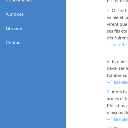
Concordance
fils, et ce
Or les h
7
À propos
vallée et 
virent que
Librairie
ses fils ét
s'enfuirent
Contact
1
c.-à-d. 
Et il arr
8
dévaliser l
tombés sur
1
littéral
Alors il
9
armes et l
Philistins
maisons de
1
littérale