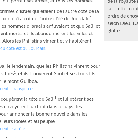
lui qui portait ses armes, et tous ses hommes.
de la royauté
sur cette mont
ommes d'Israël qui étaient de l'autre côté de la
ordre de chose
1
ceux qui étaient de l'autre côté du Jourdain
selon Dieu, D
 les hommes d'Israël s'enfuyaient et que Saül et
gloire.
aient morts, et ils abandonnèrent les villes et
. Alors les Philistins vinrent et y habitèrent.
: du côté est du Jourdain.
iva, le lendemain, que les Philistins vinrent pour
1
es tués
, et ils trouvèrent Saül et ses trois fils
 le mont Guilboa.
ement : transpercés.
1
s coupèrent la tête de Saül
et lui ôtèrent ses
es envoyèrent partout dans le pays des
 pour annoncer la bonne nouvelle dans les
 leurs idoles et au peuple.
ment : sa tête.