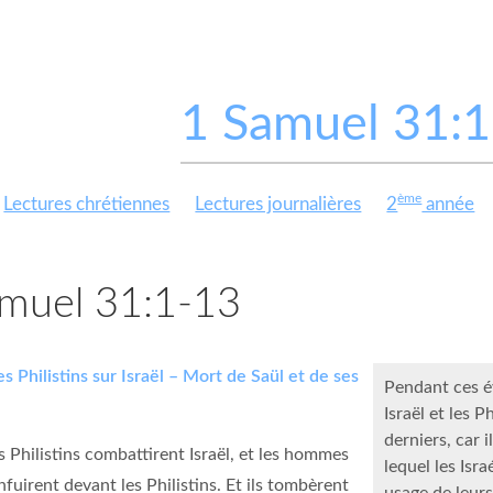
1 Samuel 31:
ème
Lectures chrétiennes
Lectures journalières
2
année
muel 31:1-13
es Philistins sur Israël – Mort de Saül et de ses
Pendant ces év
Israël et les P
derniers, car 
s Philistins combattirent Israël, et les hommes
lequel les Isra
enfuirent devant les Philistins. Et ils tombèrent
usage de leur