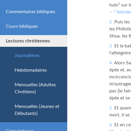
1
tués
sur l
Commentaires bibliques
1
littéral
Puis les 
2
Cours bibliques
Simple
les Philis
Shua, les f
Lectures chrétiennes
Intermédiaire
Et la bat
3
l'atteignir
Avancé
Journalières
Alors Saü
4
épée et, a
Hebdomadaires
incirconci
m'outragen
Mensuelles (Adultes
pas [le fai
Chrétiens)
épée et se 
Mensuelles (Jeunes et
Et quand
5
Débutants)
mort, il se
Et en ce
6