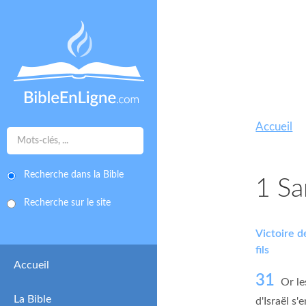
Accueil
Recherche dans la Bible
1 Sa
Recherche sur le site
Victoire d
fils
Accueil
31
Or le
La Bible
d'Israël s'