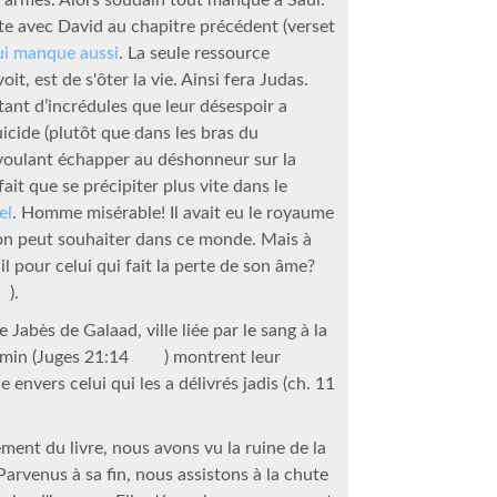
te avec David au chapitre précédent (verset
ui manque aussi
. La seule ressource
voit, est de s'ôter la vie. Ainsi fera Judas.
ant d’incrédules que leur désespoir a
icide (plutôt que dans les bras du
 voulant échapper au déshonneur sur la
fait que se précipiter plus vite dans le
el
. Homme misérable! Il avait eu le royaume
'on peut souhaiter dans ce monde. Mais à
-il pour celui qui fait la perte de son âme?
).
Jabès de Galaad, ville liée par le sang à la
amin (Juges 21:14
) montrent leur
 envers celui qui les a délivrés jadis (ch. 11
nt du livre, nous avons vu la ruine de la
 Parvenus à sa fin, nous assistons à la chute