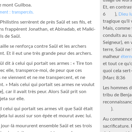
e mont Guilboa.
Et, en contras
ement : transpercés.
6
),
Dieu l
tragique qu'il 
Philistins serrèrent de près Saül et ses fils, et
Mais, comme t
tins frappèrent Jonathan, et Abinadab, et Malki-
conduits au su
ils de Saül.
Seigneur), en
aille se renforça contre Saül et les archers
terre, Saül ne 
ent. Et il eut une très grande peur des archers.
malheur
étern
l dit à celui qui portait ses armes : « Tire ton
et tout ce qu
vec elle, transperce-moi, de peur que ces
quoi cela sert
s ne viennent et ne me transpercent, et ne
(Marc 8:36
t. » Mais celui qui portait ses armes ne voulut
Les hommes de 
re], car il avait très peur. Alors Saül prit son
tribu de Benj
jeta sur elle.
reconnaissance
 celui qui portait ses armes vit que Saül était
).
 jeta lui aussi sur son épée et mourut avec lui.
Au commenceme
 jour-là moururent ensemble Saül et ses trois
sacrificature.