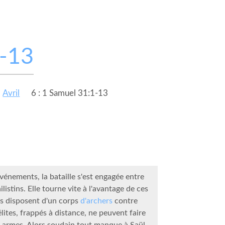
1-13
Avril
6 : 1 Samuel 31:1-13
énements, la bataille s'est engagée entre
hilistins. Elle tourne vite à l'avantage de ces
ils disposent d'un corps
d'archers
contre
élites, frappés à distance, ne peuvent faire
s armes. Alors soudain tout manque à Saül.