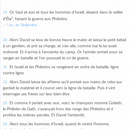
Or Saül et eux et tous les hommes d'Israël, étaient dans la vallée
19
1
d'Éla
, faisant la guerre aux Philistins.
1
ou : du Térébinthe.
Alors David se leva de bonne heure le matin et laissa le petit bétail
20
à un gardien, et prit sa charge, et s'en alla, comme Isaï le lui avait
ordonné. Et il arriva à l'enceinte du camp. Or l'armée sortait pour se
ranger en bataille et l'on poussait le cri de guerre.
Et Israël et les Philistins se rangèrent en ordre de bataille, ligne
21
contre ligne.
Alors David laissa les affaires qu'il portait aux mains de celui qui
22
gardait le matériel et il courut vers la ligne de bataille. Puis il vint
interroger ses frères sur leur bien-être.
Et comme il parlait avec eux, voici, le champion nommé Goliath,
23
le Philistin de Gath, s'avançait hors des rangs des Philistins et il
proféra les mêmes paroles. Et David l'entendit.
Alors tous les hommes d'Israël, quand ils virent l'homme,
24