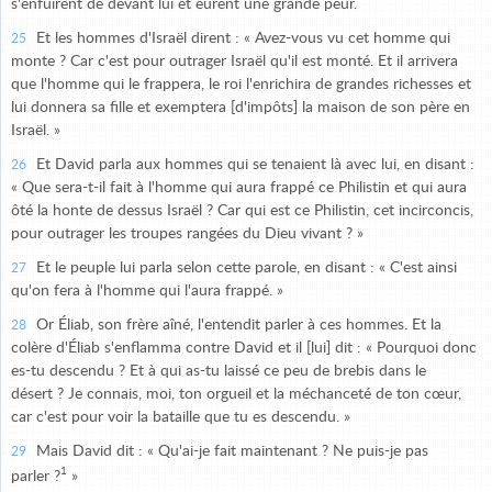
s'enfuirent de devant lui et eurent une grande peur.
Et les hommes d'Israël dirent : « Avez-vous vu cet homme qui
25
monte ? Car c'est pour outrager Israël qu'il est monté. Et il arrivera
que l'homme qui le frappera, le roi l'enrichira de grandes richesses et
lui donnera sa fille et exemptera [d'impôts] la maison de son père en
Israël. »
Et David parla aux hommes qui se tenaient là avec lui, en disant :
26
« Que sera-t-il fait à l'homme qui aura frappé ce Philistin et qui aura
ôté la honte de dessus Israël ? Car qui est ce Philistin, cet incirconcis,
pour outrager les troupes rangées du Dieu vivant ? »
Et le peuple lui parla selon cette parole, en disant : « C'est ainsi
27
qu'on fera à l'homme qui l'aura frappé. »
Or Éliab, son frère aîné, l'entendit parler à ces hommes. Et la
28
colère d'Éliab s'enflamma contre David et il [lui] dit : « Pourquoi donc
es-tu descendu ? Et à qui as-tu laissé ce peu de brebis dans le
désert ? Je connais, moi, ton orgueil et la méchanceté de ton cœur,
car c'est pour voir la bataille que tu es descendu. »
Mais David dit : « Qu'ai-je fait maintenant ? Ne puis-je pas
29
1
parler ?
»