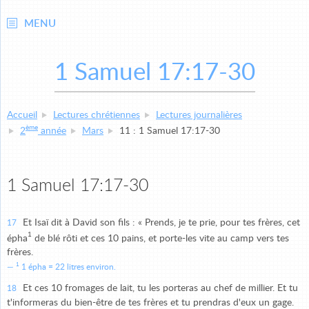
MENU
1 Samuel 17:17-30
Accueil
Lectures chrétiennes
Lectures journalières
ème
2
année
Mars
11 : 1 Samuel 17:17-30
1 Samuel 17:17-30
Et Isaï dit à David son fils : « Prends, je te prie, pour tes frères, cet
17
1
épha
de blé rôti et ces 10 pains, et porte-les vite au camp vers tes
frères.
1
1 épha = 22 litres environ.
Et ces 10 fromages de lait, tu les porteras au chef de millier. Et tu
18
t'informeras du bien-être de tes frères et tu prendras d'eux un gage.