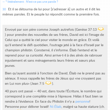
1
littéralement : N'est-ce pas une parole ?
Et il se détourna de lui pour [s'adresser à] un autre et il dit les
30
mêmes paroles. Et le peuple lui répondit comme la première fois.
Envoyé par son père comme Joseph autrefois (Genèse 37:13
) pour prendre des nouvelles de ses frères, David est ici l'image de
Celui qui a quitté le ciel pour visiter le monde en grâce. Et voilà
qu'il entend le défi quotidien, l'outrage jeté à la face d'Israël par le
champion philistin. Consterné, il s'informe. Éliab l'entend et le
reprend pour sa curiosité. Ainsi arrive-t-il à des aînés de rabrouer
injustement et sans ménagements leurs frères et sœurs plus
jeunes.
Bien qu'ayant assisté à l'onction de David, Éliab ne le prend pas au
sérieux. Il nous rappelle les frères de Jésus qui «ne croyaient pas
en Lui non plus» (Jean 7:5
).
40 jours ont passé — 40 est, dans toute l’Écriture, le nombre qui
correspond à une complète mise à l’épreuve. Hélas il faut bien se
rendre à l'évidence: En face du Philistin il n'y a
personne
!
Personne pour délivrer Israël!
Ni Éliab
, malgré sa haute stature (ch.