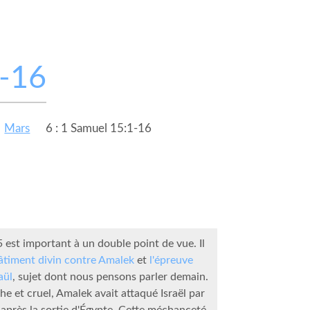
1-16
Mars
6 : 1 Samuel 15:1-16
 est important à un double point de vue. Il
âtiment divin contre Amalek
et
l'épreuve
aül
, sujet dont nous pensons parler demain.
he et cruel, Amalek avait attaqué Israël par
t après la sortie d'Égypte. Cette méchanceté