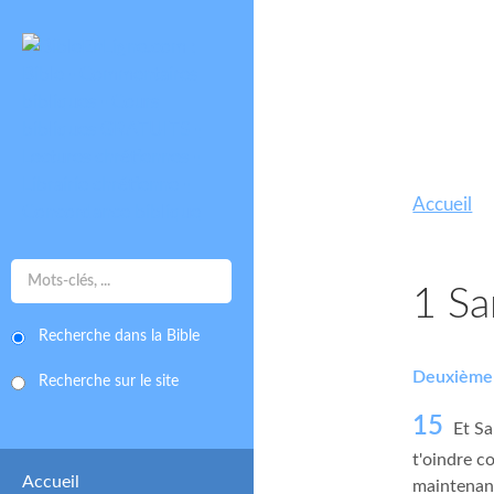
Accueil
1 Sa
Recherche dans la Bible
Deuxième f
Recherche sur le site
15
Et Sa
t'oindre c
Accueil
maintenant