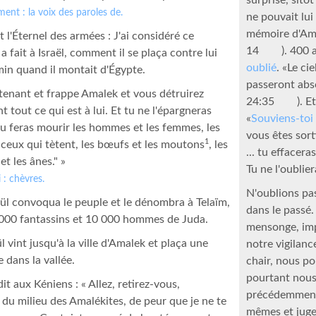
ment : la voix des paroles de.
ne pouvait lui
mémoire d'Ama
t l'Éternel des armées : J'ai considéré ce
14
). 400 
a fait à Israël, comment il se plaça contre lui
oublié
. «Le ci
min quand il montait d'Égypte.
passeront abs
enant et frappe Amalek et vous détruirez
24:35
). E
 tout ce qui est à lui. Et tu ne l'épargneras
«
Souviens-toi
tu feras mourir les hommes et les femmes, les
vous êtes sor
1
 ceux qui tètent, les bœufs et les moutons
, les
... tu effacer
t les ânes." »
Tu ne l'oubli
 : chèvres.
N'oublions pas
ül convoqua le peuple et le dénombra à Telaïm,
dans le passé.
 000 fantassins et 10 000 hommes de Juda.
mensonge, imp
 vint jusqu'à la ville d'Amalek et plaça une
notre vigilance
dans la vallée.
chair, nous p
pourtant nous
it aux Kéniens : « Allez, retirez-vous,
précédemment
du milieu des Amalékites, de peur que je ne te
mêmes et jugeo