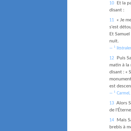
Et la p
10
disant :
« Je me
11
s'est déto
Et Samuel e
nuit.
1
littérale
Puis Sa
12
matin à la
disant : « 
monument e
est descen
1
Carmel, 
Alors Sa
13
de l'Éterne
Mais Sa
14
brebis à m