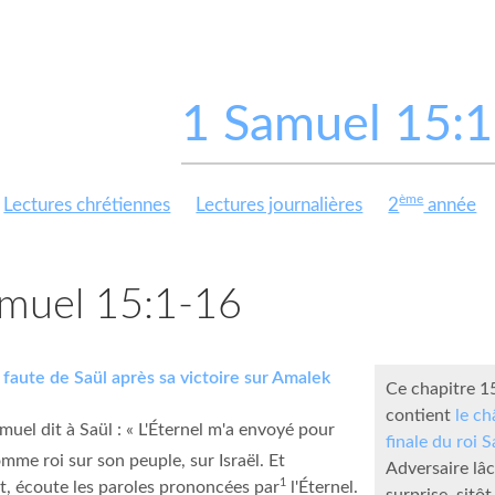
1 Samuel 15:
ème
Lectures chrétiennes
Lectures journalières
2
année
muel 15:1-16
aute de Saül après sa victoire sur Amalek
Ce chapitre 15
contient
le ch
muel dit à Saül : « L'Éternel m'a envoyé pour
finale du roi S
omme roi sur son peuple, sur Israël. Et
Adversaire lâc
1
, écoute les paroles prononcées par
l'Éternel.
surprise, sitô