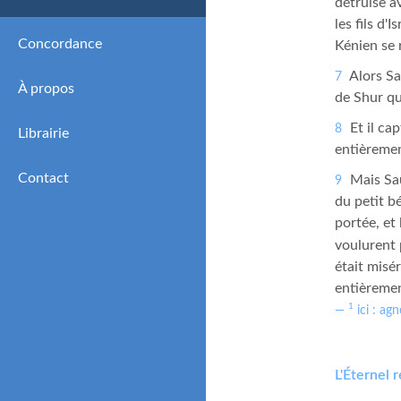
détruise a
les fils d'
Concordance
Kénien se 
Alors Sa
7
À propos
de Shur qu
Et il cap
8
Librairie
entièremen
Contact
Mais Saü
9
du petit bé
portée, et
voulurent 
était misér
entièreme
1
ici : ag
L'Éternel r