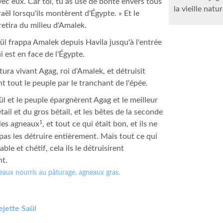
vec eux. Car toi, tu as usé de bonté envers tous
la vieille natur
Israël lorsqu'ils montèrent d'Égypte. » Et le
retira du milieu d'Amalek.
ül frappa Amalek depuis Havila jusqu'à l'entrée
i est en face de l'Égypte.
tura vivant Agag, roi d'Amalek, et détruisit
t tout le peuple par le tranchant de l'épée.
l et le peuple épargnèrent Agag et le meilleur
tail et du gros bétail, et les bêtes de la seconde
1
 les agneaux
, et tout ce qui était bon, et ils ne
pas les détruire entièrement. Mais tout ce qui
able et chétif, cela ils le détruisirent
nt.
neaux nourris au pâturage, agneaux gras.
ejette Saül