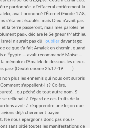
 être pardonnée. «J'effacerai entièrement la
lek», avait prononcé l'Éternel (Exode 17:8,
ans s'étaient écoulés, mais Dieu n'avait pas
el et la terre passeront, mais mes paroles ne
olument pas», déclare le Seigneur (Matthieu
t Israël n'aurait pas dû
l'oublier
davantage:
de ce que t'a fait Amalek en chemin, quand
tis d'Égypte — avait recommandé Moïse —
as la mémoire d'Amalek de dessous les cieux.
eras pas» (Deutéronome 25:17-19
).
 non plus les ennemis qui nous ont surpris
 Comment s'appellent-ils? Colère,
ureté... ou péché de tout autre nom. Si
 se relâchait à l'égard de ces fruits de la
ourrions avoir à réapprendre une leçon que
 avions déjà chèrement payée
. Ne nous épargnons donc pas nous-
ns sans pitié toutes les manifestations de