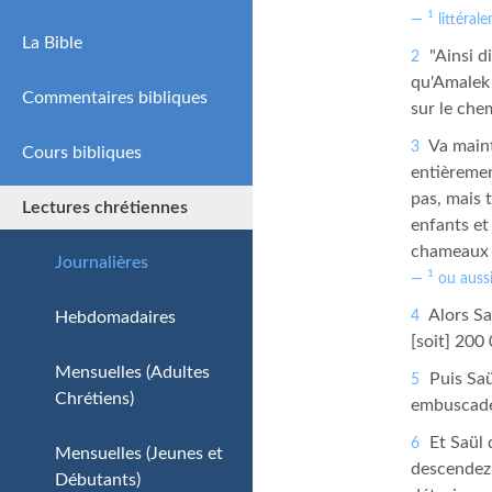
1
littérale
La Bible
"Ainsi di
2
qu'Amalek 
Commentaires bibliques
sur le che
Va maint
3
Cours bibliques
Simple
entièrement
pas, mais 
Lectures chrétiennes
Intermédiaire
enfants et
chameaux e
Avancé
Journalières
1
ou aussi
Alors Sa
Hebdomadaires
4
[soit] 200
Mensuelles (Adultes
Puis Saül
5
Chrétiens)
embuscade 
Et Saül d
6
Mensuelles (Jeunes et
descendez 
Débutants)