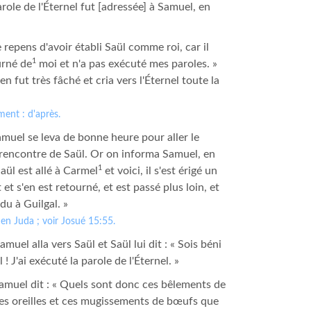
arole de l'Éternel fut [adressée] à Samuel, en
 repens d'avoir établi Saül comme roi, car il
1
urné de
moi et n'a pas exécuté mes paroles. »
n fut très fâché et cria vers l'Éternel toute la
ment : d'après.
muel se leva de bonne heure pour aller le
 rencontre de Saül. Or on informa Samuel, en
1
Saül est allé à Carmel
et voici, il s'est érigé un
t s'en est retourné, et est passé plus loin, et
du à Guilgal. »
en Juda ; voir Josué 15:55.
muel alla vers Saül et Saül lui dit : « Sois béni
l ! J'ai exécuté la parole de l'Éternel. »
muel dit : « Quels sont donc ces bêlements de
es oreilles et ces mugissements de bœufs que