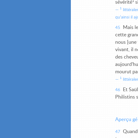
1
sévérité
s
1
littéral
qu'ainsi il a
Mais le
45
cette gran
nous [une t
vivant, il
des cheveu
aujourd'hui
mourut pa
1
littérale
Et Saül
46
Philistins 
Aperçu gé
Quand Sa
47