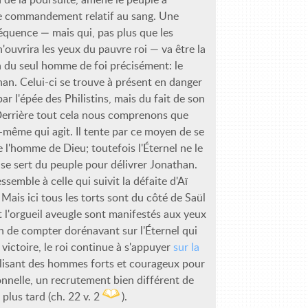
le commandement relatif au sang. Une
équence — mais qui, pas plus que les
'ouvrira les yeux du pauvre roi — va être la
du seul homme de foi précisément: le
han. Celui-ci se trouve à présent en danger
ar l'épée des Philistins, mais du fait de son
Derrière tout cela nous comprenons que
i-même qui agit. Il tente par ce moyen de se
 l'homme de Dieu; toutefois l'Éternel ne le
se sert du peuple pour délivrer Jonathan.
ssemble à celle qui suivit la défaite d'Aï
. Mais ici tous les torts sont du côté de Saül
et l'orgueil aveugle sont manifestés aux yeux
in de compter dorénavant sur l'Éternel qui
 victoire, le roi continue à s'appuyer
sur la
ilisant des hommes forts et courageux pour
nnelle, un recrutement bien différent de
 plus tard (ch. 22 v. 2
).