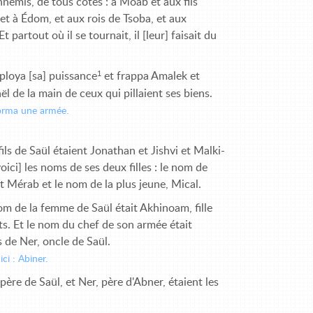
nnemis, de tous côtés : à Moab et aux fils
t à Édom, et aux rois de Tsoba, et aux
 Et partout où il se tournait, il [leur] faisait du
1
éploya [sa] puissance
et frappa Amalek et
aël de la main de ceux qui pillaient ses biens.
forma une armée.
fils de Saül étaient Jonathan et Jishvi et Malki-
oici] les noms de ses deux filles : le nom de
ait Mérab et le nom de la plus jeune, Mical.
om de la femme de Saül était Akhinoam, fille
s. Et le nom du chef de son armée était
ils de Ner, oncle de Saül.
ci : Abiner.
 père de Saül, et Ner, père d'Abner, étaient les
.