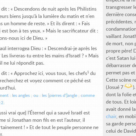
transgresser 
 dit : « Descendons de nuit après les Philistins
dernière cons
leurs biens jusqu'à la lumière du matin et n'en
précédentes, n
s un homme de reste. » Et ils dirent : « Fais
condamnation 
 est bon à tes yeux. » Mais le sacrificateur dit :
vaillant Jonat
ns-nous ici de Dieu. »
de mort, non p
aül interrogea Dieu : « Descendrai-je après les
propre père! 
? Les livreras-tu entre les mains d'Israël ? » Mais
c'est Satan lu
 il ne lui répondit pas.
débarrasser de
1
permet pas et 
 dit : « Approchez ici, vous tous, les chefs
du
Cette scène re
 recherchez et voyez comment ce péché est
(Josué 7
)
urd'hui.
dont la folie 
ment : les angles ; ou : les [pierres d']angle ; comme
de tous. Et lo
:2.
avait donné la
ssi vrai que] l'Éternel qui a sauvé Israël est
chair
, en mob
e si Jonathan mon fils en est l'auteur, il
sa garde perso
tainement ! » Et de tout le peuple personne ne
celui de David
t.