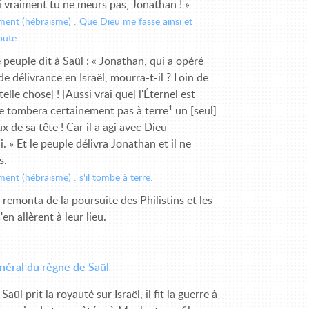
i vraiment tu ne meurs pas, Jonathan ! »
ement (hébraïsme) : Que Dieu me fasse ainsi et
joute.
 peuple dit à Saül : « Jonathan, qui a opéré
de délivrance en Israël, mourra-t-il ? Loin de
elle chose] ! [Aussi vrai que] l'Éternel est
1
 ne tombera certainement pas à terre
un [seul]
x de sa tête ! Car il a agi avec Dieu
. » Et le peuple délivra Jonathan et il ne
s.
ment (hébraïsme) : s'il tombe à terre.
 remonta de la poursuite des Philistins et les
s'en allèrent à leur lieu.
néral du règne de Saül
ül prit la royauté sur Israël, il fit la guerre à