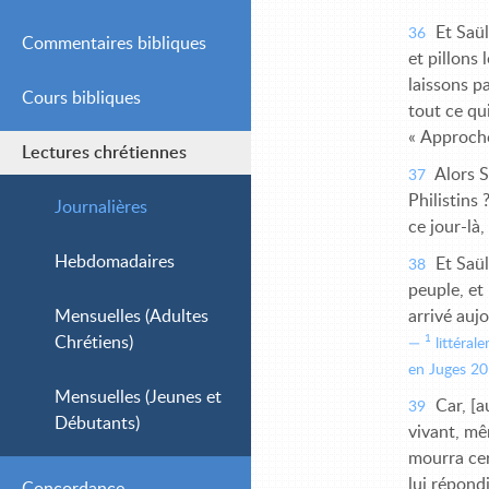
Et Saül
36
Commentaires bibliques
et pillons 
laissons pa
Cours bibliques
Simple
tout ce qui
« Approcho
Lectures chrétiennes
Intermédiaire
Alors S
37
Philistins 
Avancé
Journalières
ce jour-là,
Hebdomadaires
Et Saül
38
peuple, et
arrivé aujo
Mensuelles (Adultes
1
Chrétiens)
littérale
en Juges 20
Mensuelles (Jeunes et
Car, [au
39
Débutants)
vivant, mêm
mourra cer
lui répondi