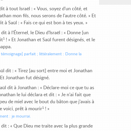
dit à tout Israël : « Vous, soyez d'un côté, et
athan mon fils, nous serons de l'autre côté. » Et
it à Saül : « Fais ce qui est bon à tes yeux. »
dit à l'Éternel, le Dieu d'Israël : « Donne [un
1
it
! » Et Jonathan et Saül furent désignés, et le
happa.
 témoignage] parfait ; littéralement : Donne la
ül dit : « Tirez [au sort] entre moi et Jonathan
» Et Jonathan fut désigné.
aül dit à Jonathan : « Déclare-moi ce que tu as
Jonathan le lui déclara et dit : « Je n'ai fait que
peu de miel avec le bout du bâton que j'avais à
1
e voici, prêt à mourir
! »
ement : je mourrai.
 dit : « Que Dieu me traite avec la plus grande