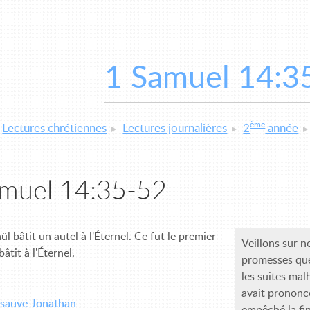
1 Samuel 14:3
ème
Lectures chrétiennes
Lectures journalières
2
année
amuel 14:35-52
ül bâtit un autel à l'Éternel. Ce fut le premier
Veillons sur no
bâtit à l'Éternel.
promesses que
les suites mal
avait prononcé
 sauve Jonathan
empêché la fin