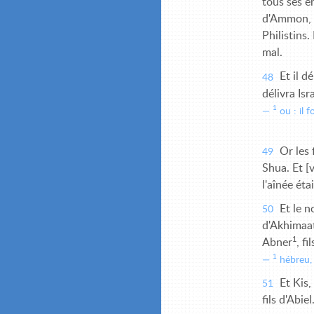
tous ses e
d'Ammon, e
Philistins.
mal.
Et il d
48
délivra Isr
1
ou : il 
Or les 
49
Shua. Et [v
l'aînée ét
Et le n
50
d'Akhimaat
1
Abner
, f
1
hébreu, i
Et Kis,
51
fils d'Abiel