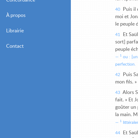
Concordance
Puis il 
40
À propos
moi et Jon
le peuple d
Librairie
Et Saül 
41
sort] parfa
Contact
peuple éc
1
ou : [un
perfection.
Puis Sa
42
mon fils. 
Alors S
43
fait. » Et 
goûter un 
la main. M
1
littéral
Et Saül
44