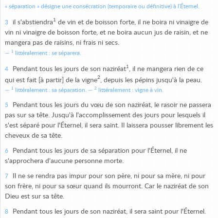
« séparation » désigne une consécration (temporaire ou définitive) à l'Éternel.
1
il s'abstiendra
de vin et de boisson forte, il ne boira ni vinaigre de
3
vin ni vinaigre de boisson forte, et ne boira aucun jus de raisin, et ne
mangera pas de raisins, ni frais ni secs.
1
littéralement : se séparera.
1
Pendant tous les jours de son naziréat
, il ne mangera rien de ce
4
2
qui est fait [à partir] de la vigne
, depuis les pépins jusqu'à la peau.
1
2
littéralement : sa séparation.
littéralement : vigne à vin.
Pendant tous les jours du vœu de son naziréat, le rasoir ne passera
5
pas sur sa tête. Jusqu'à l'accomplissement des jours pour lesquels il
s'est séparé pour l'Éternel, il sera saint. Il laissera pousser librement les
cheveux de sa tête.
Pendant tous les jours de sa séparation pour l'Éternel, il ne
6
s'approchera d'aucune personne morte.
Il ne se rendra pas impur pour son père, ni pour sa mère, ni pour
7
son frère, ni pour sa sœur quand ils mourront. Car le naziréat de son
Dieu est sur sa tête.
Pendant tous les jours de son naziréat, il sera saint pour l'Éternel.
8