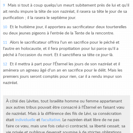
Mais si tout à coup quelqu'un meurt subitement près de lui et qu'il
9
ait rendu impure la tête de son naziréat, il rasera sa tête le jour de sa
purification ; il la rasera le septième jour.
Et le huitième jour, il apportera au sacrificateur deux tourterelles
10
ou deux jeunes pigeons à l'entrée de la Tente de la rencontre.
Alors le sacrificateur offrira l'un en sacrifice pour le péché et
11
l'autre en holocauste, et il fera propitiation pour lui parce qu'il a
péché à l'occasion du mort. Et il sanctifiera sa tête ce jour-là.
Et il mettra à part pour l'Éternel les jours de son naziréat et il
12
amènera un agneau âgé d'un an en sacrifice pour le délit. Mais les
premiers jours seront comptés pour rien, car il a rendu impur son
naziréat.
À côté des Lévites, tout Israélite homme ou femme appartenant
aux autres tribus pouvait être consacré à l'Éternel en faisant vœu
de naziréat. Mais à la différence des fils de Lévi, sa consécration
était
individuelle
et
facultative
. Le naziréen était libre de ne pas
faire ce vœu, mais une fois celui-ci contracté, sa liberté cessait; sa
vie privée et publique devenait soumise à de strictes obligations.