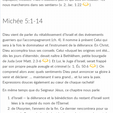
nous marcherons dans ses sentiers» (v. 2; Jac. 1:22
).
Michée 5:1-14
Dieu vient de parler du rétablissement d’Israël et des événements
guerriers qui l’accompagneront (ch. 4). Il nomme à présent Celui qui
sera à la fois le dominateur et l’instrument de la délivrance. En Christ,
Dieu accomplira tous ses conseils. Celui «duquel les origines ont été…
dès les jours d’éternité», devait naître à Bethléhem, petite bourgade
de Juda (voir Matt. 2:3-6
). Et Lui, le Juge d’Israël, serait frappé
par son propre peuple aveugle et criminel (v. 1; És. 50:6
). On
comprend alors avec quels sentiments Dieu peut annoncer sa gloire à
venir et déclarer: … maintenant il sera grand… et lui sera la paix.
Expressions douces également au cœur de chaque racheté!
En même temps que du Seigneur Jésus, ce chapitre nous parle:
d’Israël — la délivrance et la bénédiction du restant d'Israël sont
liées à la majesté du nom de l’Éternel.
de l’Assyrien, l’ennemi de la fin. Ce dernier rencontrera pour sa