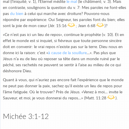
mal (l’iniquité; v. 1), l’Éternel médite
le mal
(le châtiment; v. 3). Mais
en contraste, soulignons la question du v. 7: Mes paroles ne font-elles
pas
du bien
à celui qui marche avec droiture? Pouvons-nous
répondre par expérience: Oui Seigneur, tes paroles font du bien; elles
sont la joie de mon cœur (Jér. 15:16
; Jean 6:68
)?
«Ce n’est pas ici un lieu de repos», continue le prophète (v. 10). Et en
effet le monde est si inquiet, si fiévreux que toute personne sincère
doit en convenir: le vrai repos n’existe pas sur la terre. Dieu nous en
donne ici la raison: c’est «
à cause de la souillure
…». Pas plus que
Jésus n’a eu de lieu où reposer sa tête dans un monde ruiné par le
péché, ses rachetés ne peuvent se sentir à l’aise au milieu de ce qui
déshonore Dieu.
Quant à vous, qui n’auriez pas encore fait l’expérience que le monde
ne peut pas donner la paix, sachez qu’il existe un lieu de repos pour
l’âme fatiguée. Où le trouver? Près de Jésus. «Venez à moi… invite le
Sauveur, et moi, je vous donnerai du repos…» (Matt. 11:28
).
Michée 3:1-12