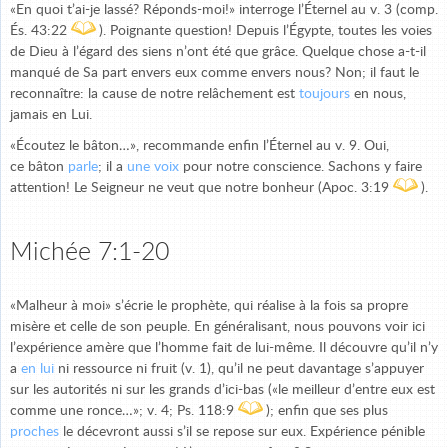
«En quoi t’ai-je lassé? Réponds-moi!» interroge l’Éternel au v. 3 (comp.
És. 43:22
). Poignante question! Depuis l’Égypte, toutes les voies
de Dieu à l’égard des siens n’ont été que grâce. Quelque chose a-t-il
manqué de Sa part envers eux comme envers nous? Non; il faut le
reconnaître: la cause de notre relâchement est
toujours
en nous,
jamais en Lui.
«Écoutez le bâton…», recommande enfin l’Éternel au v. 9. Oui,
ce bâton
parle
; il a
une voix
pour notre conscience. Sachons y faire
attention! Le Seigneur ne veut que notre bonheur (Apoc. 3:19
).
Michée 7:1-20
«Malheur à moi» s’écrie le prophète, qui réalise à la fois sa propre
misère et celle de son peuple. En généralisant, nous pouvons voir ici
l’expérience amère que l’homme fait de lui-même. Il découvre qu’il n’y
a
en lui
ni ressource ni fruit (v. 1), qu’il ne peut davantage s’appuyer
sur les autorités ni sur les grands d’ici-bas («le meilleur d’entre eux est
comme une ronce…»; v. 4; Ps. 118:9
); enfin que ses plus
proches
le décevront aussi s’il se repose sur eux. Expérience pénible