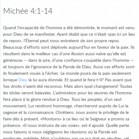
Michée 4:1-14
Quand l’incapacité de l’homme a été démontrée, le moment est venu
pour Dieu de se manifester. Ayant établi que ce n’était «pas ici un lieu
de repos», l’Éternel peut nous entretenir de son propre repos.
Beaucoup d’efforts sont déployés aujourd’hui en faveur de la paix. Ils
résultent dans le meilleur cas d’une illusion aussi naïve qu’elle est
généreuse — dans le pire, d’une confiance coupable dans l’homme —
et toujours de l’ignorance de la Parole de Dieu. Aussi ces efforts sont-
ils finalement voués à l’échec. Le monde jouira de la paix seulement
lorsque
Dieu
la lui aura donnée. Et quand le fera-t-Il? Pas avant que
Ses droits n’aient été reconnus. Mais alors quel changement! Toutes
les idoles seront balayées. L’admiration pour les œuvres de l’homme
fera place à la gloire rendue à Dieu. Tous les peuples, d’un seul
mouvement, Lui rendront hommage, chercheront auprès de Lui la
sagesse et la connaissance. Chrétiens, nous avons le privilège de le
faire dès à présent. «Montons» à ce lieu où le Seigneur a promis sa
présence. «Il nous instruira de ses voies», est-il ajouté. Quelle perte
nous faisons si nous négligeons les réunions où la Parole est
expliquée, méditée. Mais n’oublions pas ce qui doit en résulter: «et