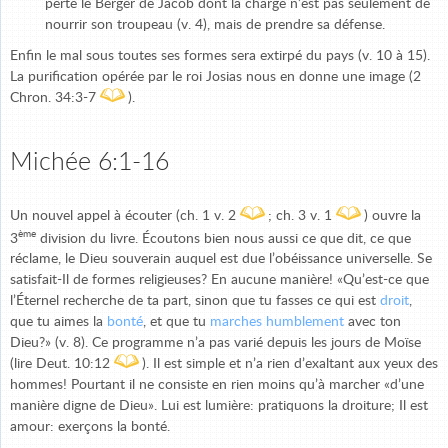
perte le Berger de Jacob dont la charge n’est pas seulement de
nourrir son troupeau (v. 4), mais de prendre sa défense.
Enfin le mal sous toutes ses formes sera extirpé du pays (v. 10 à 15).
La purification opérée par le roi Josias nous en donne une image (2
Chron. 34:3-7
).
Michée 6:1-16
Un nouvel appel à écouter (ch. 1 v. 2
; ch. 3 v. 1
) ouvre la
ème
3
division du livre. Écoutons bien nous aussi ce que dit, ce que
réclame, le Dieu souverain auquel est due l’obéissance universelle. Se
satisfait-Il de formes religieuses? En aucune manière! «Qu’est-ce que
l’Éternel recherche de ta part, sinon que tu fasses ce qui est
droit
,
que tu aimes la
bonté
, et que tu
marches humblement
avec ton
Dieu?» (v. 8). Ce programme n’a pas varié depuis les jours de Moïse
(lire Deut. 10:12
). Il est simple et n’a rien d’exaltant aux yeux des
hommes! Pourtant il ne consiste en rien moins qu’à marcher «d’une
manière digne de Dieu». Lui est lumière: pratiquons la droiture; Il est
amour: exerçons la bonté.