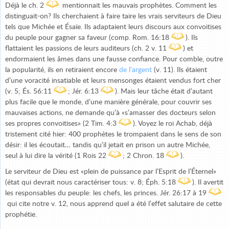
Déjà le ch. 2
mentionnait les mauvais prophètes. Comment les
distinguait-on? Ils cherchaient à faire taire les vrais serviteurs de Dieu
tels que Michée et Ésaïe. Ils adaptaient leurs discours aux convoitises
du peuple pour gagner sa faveur (comp. Rom. 16:18
). Ils
flattaient les passions de leurs auditeurs (ch. 2 v. 11
) et
endormaient les âmes dans une fausse confiance. Pour comble, outre
la popularité, ils en retiraient encore
de l’argent
(v. 11). Ils étaient
d’une voracité insatiable et leurs mensonges étaient vendus fort cher
(v. 5; És. 56:11
; Jér. 6:13
). Mais leur tâche était d’autant
plus facile que le monde, d’une manière générale, pour couvrir ses
mauvaises actions, ne demande qu’à «s’amasser des docteurs selon
ses propres convoitises» (2 Tim. 4:3
). Voyez le roi Achab, déjà
tristement cité hier: 400 prophètes le trompaient dans le sens de son
désir: il les écoutait… tandis qu’il jetait en prison un autre Michée,
seul à lui dire la vérité (1 Rois 22
; 2 Chron. 18
).
Le serviteur de Dieu est «plein de puissance par l’Esprit de l’Éternel»
(état qui devrait nous caractériser tous: v. 8; Éph. 5:18
). Il avertit
les responsables du peuple: les chefs, les princes. Jér. 26:17 à 19
qui cite notre v. 12, nous apprend quel a été l’effet salutaire de cette
prophétie.