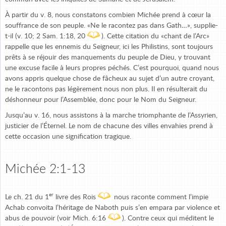
À partir du v. 8, nous constatons combien Michée prend à cœur la
souffrance de son peuple. «Ne le racontez pas dans Gath…», supplie-
t-il (v. 10; 2 Sam. 1:18, 20
). Cette citation du «chant de l’Arc»
rappelle que les ennemis du Seigneur, ici les Philistins, sont toujours
prêts à se réjouir des manquements du peuple de Dieu, y trouvant
une excuse facile à leurs propres péchés. C’est pourquoi, quand nous
avons appris quelque chose de fâcheux au sujet d’un autre croyant,
ne le racontons pas légèrement nous non plus. Il en résulterait du
déshonneur pour l’Assemblée, donc pour le Nom du Seigneur.
Jusqu’au v. 16, nous assistons à la marche triomphante de l’Assyrien,
justicier de l’Éternel. Le nom de chacune des villes envahies prend à
cette occasion une signification tragique.
Michée 2:1-13
er
Le ch. 21 du 1
livre des Rois
nous raconte comment l’impie
Achab convoita l’héritage de Naboth puis s’en empara par violence et
abus de pouvoir (voir Mich. 6:16
). Contre ceux qui méditent le