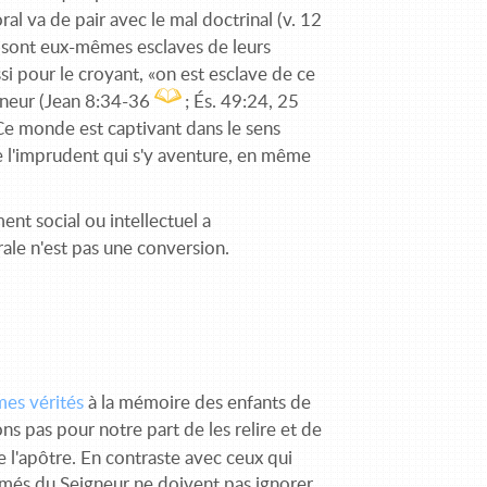
al va de pair avec le mal doctrinal (v. 12
é sont eux-mêmes esclaves de leurs
ssi pour le croyant, «on est esclave de ce
igneur (Jean 8:34-36
; És. 49:24, 25
 Ce monde est captivant dans le sens
 de l'imprudent qui s'y aventure, en même
ent social ou intellectuel a
le n'est pas une conversion.
es vérités
à la mémoire des enfants de
ons pas pour notre part de les relire et de
e l'apôtre. En contraste avec ceux qui
aimés du Seigneur ne doivent pas ignorer