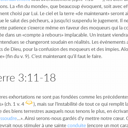
ions. La «fin du monde», que beaucoup évoquent, soit avec effr
nt choisi par Lui. Le ciel et la terre «de maintenant» seront a
ue le salut des pécheurs, a jusqu'ici suspendu le jugement. Il 
cette patience s'exerce même en faveur des moqueurs qui la co
e dans un «compte à rebours» implacable. Un instant viendra q
ntendues se changeront soudain en réalités. Les événements au
s de Dieu, pour la confusion des moqueurs et des impies. Alors
» (fin du v. 9). C’est maintenant qu’il faut le faire.
erre 3:11-18
ères exhortations ne sont pas fondées comme les précédentes 
» (ch. 1 v. 4
), mais sur l'instabilité de tout ce qui rempli
re des biens terrestres auxquels nous tenons le plus, en écriva
issoudre
…». Ainsi serons-nous gardés d'y mettre notre cœur. 
vrait nous stimuler à une sainte
conduite
(encore un mot carac