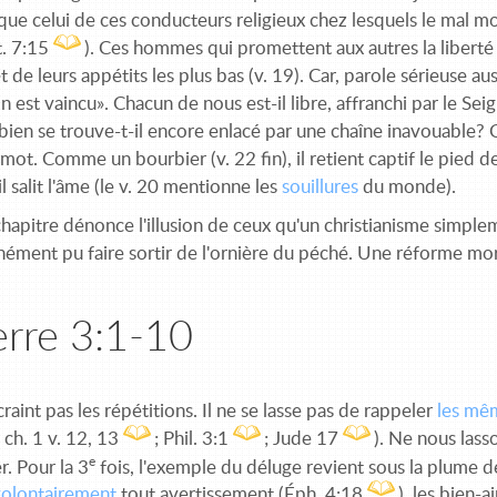
que celui de ces conducteurs religieux chez lesquels le mal mor
t. 7:15
). Ces hommes qui promettent aux autres la libert
t de leurs appétits les plus bas (v. 19). Car, parole sérieuse au
n est vaincu». Chacun de nous est-il libre, affranchi par le Se
bien se trouve-t-il encore enlacé par une chaîne inavouable?
u mot. Comme un bourbier (v. 22 fin), il retient captif le pied
l salit l'âme (le v. 20 mentionne les
souillures
du monde).
chapitre dénonce l'illusion de ceux qu'un christianisme simplem
ment pu faire sortir de l'ornière du péché. Une réforme mora
erre 3:1-10
craint pas les répétitions. Il ne se lasse pas de rappeler
les mêm
; ch. 1 v. 12, 13
; Phil. 3:1
; Jude 17
). Ne nous lass
e
r. Pour la 3
fois, l'exemple du déluge revient sous la plume d
volontairement
tout avertissement (Éph. 4:18
), les bien-