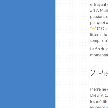
effrayant 
à 17; Mat
passions e
par quoi o
)? Ou 
littéral d
temps qu'i
La fin du 
momentané
2 Pi
Pierre ne 
Dieu (v. 1
les médite
ignorent