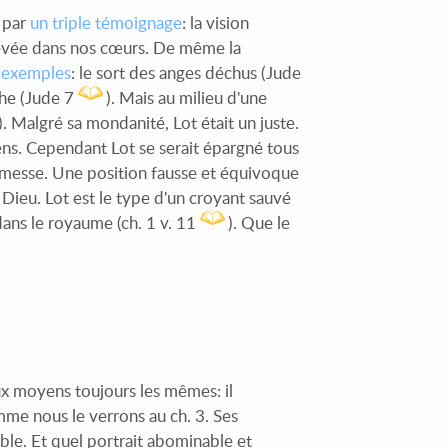
 par
un triple témoignage
: la vision
e levée dans nos cœurs. De même la
s exemples
: le sort des anges déchus (Jude
rhe (Jude 7
). Mais au milieu d'une
9). Malgré sa mondanité, Lot était un juste.
ens. Cependant Lot se serait épargné tous
romesse. Une position fausse et équivoque
Dieu. Lot est le type d'un croyant sauvé
 dans le royaume (ch. 1 v. 11
). Que le
ux moyens toujours les mêmes: il
e nous le verrons au ch. 3. Ses
able. Et quel portrait abominable et