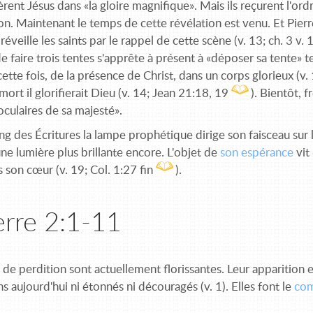
ent Jésus dans «la gloire magnifique». Mais ils reçurent l'ord
on. Maintenant le temps de cette révélation est venu. Et Pierr
 réveille les saints par le rappel de cette scène (v. 13; ch. 3 v. 
 faire trois tentes s'apprête à présent à «déposer sa tente» t
cette fois, de la présence de Christ, dans un corps glorieux (v.
mort il glorifierait Dieu (v. 14; Jean 21:18, 19
). Bientôt, 
culaires de sa majesté».
ng des Écritures la lampe prophétique dirige son faisceau sur 
e lumière plus brillante encore. L'objet de
son espérance
vit
 son cœur (v. 19; Col. 1:27 fin
).
erre 2:1-11
 de perdition sont actuellement florissantes. Leur apparition
s aujourd'hui ni étonnés ni découragés (v. 1). Elles font le
co