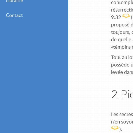
Librairie
Mensuelles (Adultes
contemplèr
Chrétiens)
résurrecti
Contact
9:32
)
Mensuelles (Jeunes et
proposé de
Débutants)
toujours, 
de quelle 
«témoins o
Tout au lo
possède un
levée dans
2 Pi
Les sectes
n'en soyon
).