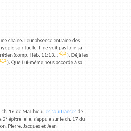
une chaîne. Leur absence entraîne des
opie spirituelle. Il ne voit pas loin; sa
e chrétien (comp. Héb. 11:13…
). Déjà les
). Que Lui-même nous accorde à sa
u ch. 16 de Matthieu:
les souffrances
de
e
a 2
épître, elle, s'appuie sur le ch. 17 du
ion, Pierre, Jacques et Jean