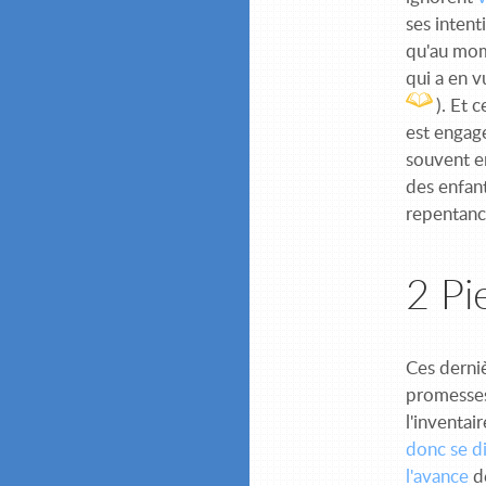
ses intent
qu'au mome
qui a en v
). Et 
est engagé
souvent e
des enfant
repentance
2 Pi
Ces derni
promesses
l'inventai
donc se d
l'avance
de