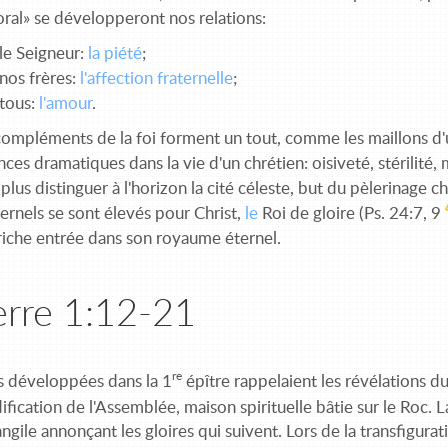
oral» se développeront nos relations:
le Seigneur:
la piété
;
nos frères:
l'affection fraternelle
;
 tous:
l'amour
.
compléments de la foi forment un tout, comme les maillons d'
es dramatiques dans la vie d'un chrétien: oisiveté, stérilité, my
t plus distinguer à l'horizon la cité céleste, but du pèlerinag
ternels se sont élevés pour Christ,
le
Roi de gloire (Ps. 24:7, 9
 riche entrée dans son royaume éternel.
erre 1:12-21
re
és développées dans la 1
épître rappelaient les révélations d
édification de l'Assemblée, maison spirituelle bâtie sur le Roc. L
ile annonçant les gloires qui suivent. Lors de la transfigurat