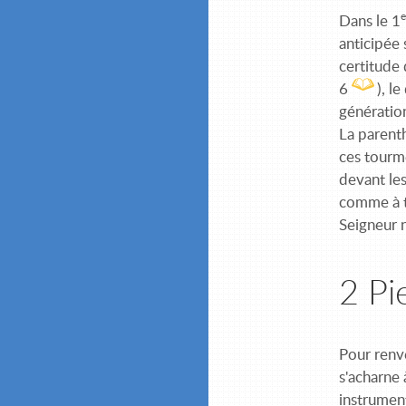
e
Dans le 1
anticipée 
certitude
6
), l
génération
La parent
ces tourm
devant le
comme à t
Seigneur 
2 Pi
Pour renv
s'acharne 
instrument