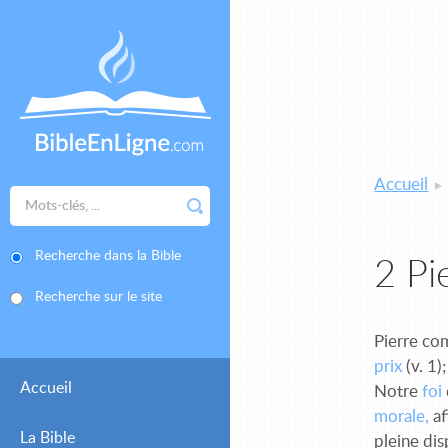
Accueil
Recherche dans la Bible
2 Pi
Recherche sur le site
Pierre co
prix
(v. 1);
Accueil
Notre
foi
morale,
af
La Bible
pleine dis