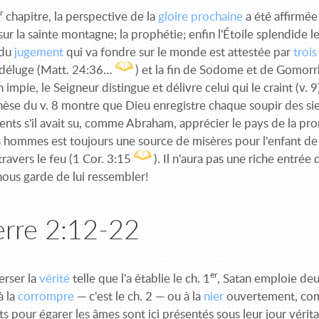
r
chapitre, la perspective de la
gloire prochaine
a été affirmée
sur la sainte montagne; la prophétie; enfin l'Étoile splendid
 du
jugement
qui va fondre sur le monde est attestée par
troi
e déluge (Matt. 24:36…
) et la fin de Sodome et de Gomor
 impie, le Seigneur distingue et délivre celui qui le craint (v. 
hèse du v. 8 montre que Dieu enregistre chaque soupir des si
ents s'il avait su, comme Abraham, apprécier le pays de la p
s hommes est toujours une source de misères pour l'enfant de 
ravers le feu (1 Cor. 3:15
). Il n'aura pas une riche entrée
nous garde de lui ressembler!
erre 2:12-22
er
erser la
vérité
telle que l'a établie le ch. 1
, Satan emploie de
à la
corrompre
— c'est le ch. 2 — ou à la
nier
ouvertement, comm
s pour égarer les âmes sont ici présentés sous leur jour vérit