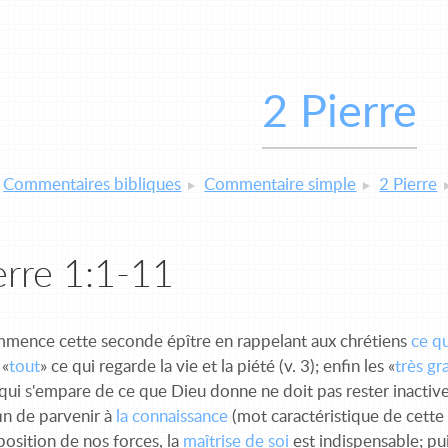
2 Pierre
Commentaires bibliques
Commentaire simple
2 Pierre
erre 1:1-11
mmence cette seconde épître en rappelant aux chrétiens
ce qu
 «
tout
» ce qui regarde la vie et la piété (v. 3); enfin les «
très g
qui s'empare de ce que Dieu donne ne doit pas rester inactive
in de parvenir à
la connaissance
(mot caractéristique de cette
position de nos forces, la
maîtrise de soi
est indispensable; pu