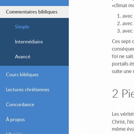
«climat m
Commentaires bibliques
avec 
avec 
Simple
avec
Ces sept 
Intermédiaire
conséquenc
foi ne sai
Avancé
portails é
suite une
Cours bibliques
Lectures chrétiennes
2 Pi
Concordance
Journalières
Les vérit
À propos
Hebdomadaires
Christ, l'
même évang