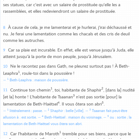
ses statues, car c'est avec un salaire de prostituée qu'elle les a
rassemblées, et elles redeviendront un salaire de prostituée.
À cause de cela, je me lamenterai et je hurlerai, j'irai déchaussé et
8
nu. Je ferai une lamentation comme les chacals et des cris de deuil
comme les autruches.
Car sa plaie est incurable. En effet, elle est venue jusqu'à Juda, elle
9
atteint jusqu'à la porte de mon peuple, jusqu'à Jérusalem.
Ne le racontez pas dans Gath, ne pleurez surtout pas ! À Beth-
10
1
Leaphra
, roule-toi dans la poussière !
1
Beth-Leaphra : maison de poussière.
1
2
Continue ton chemin
, toi, habitante de Shaphir
, [dans la] nudité
11
3
[et la] honte ! L'habitante de Tsaanan
n'est pas sortie [pour] la
4
5
lamentation de Beth-Haëtsel
. Il vous ôtera son abri
.
1
2
3
littéralement : passe.
Shaphir : belle [ville].
Tsaanan fait peut-être
4
5
allusion à : est sortie.
Beth-Haëtsel : maison du voisinage.
ou : sortie ; la
lamentation de Beth-Haëtsel vous ôtera son abri.
1
Car l'habitante de Maroth
tremble pour ses biens, parce que le
12