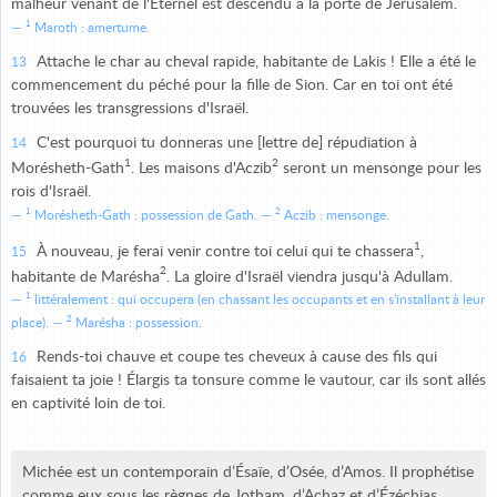
malheur venant de l'Éternel est descendu à la porte de Jérusalem.
1
Maroth : amertume.
Attache le char au cheval rapide, habitante de Lakis ! Elle a été le
13
commencement du péché pour la fille de Sion. Car en toi ont été
trouvées les transgressions d'Israël.
C'est pourquoi tu donneras une [lettre de] répudiation à
14
1
2
Morésheth-Gath
. Les maisons d'Aczib
seront un mensonge pour les
rois d'Israël.
1
2
Morésheth-Gath : possession de Gath.
Aczib : mensonge.
1
À nouveau, je ferai venir contre toi celui qui te chassera
,
15
2
habitante de Marésha
. La gloire d'Israël viendra jusqu'à Adullam.
1
littéralement : qui occupera (en chassant les occupants et en s'installant à leur
2
place).
Marésha : possession.
Rends-toi chauve et coupe tes cheveux à cause des fils qui
16
faisaient ta joie ! Élargis ta tonsure comme le vautour, car ils sont allés
en captivité loin de toi.
Michée est un contemporain d’Ésaïe, d’Osée, d’Amos. Il prophétise
comme eux sous les règnes de Jotham, d’Achaz et d’Ézéchias.