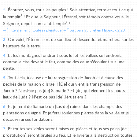
Écoutez, vous, tous les peuples ! Sois attentive, terre et tout ce qui
2
1
la remplit
! Et que le Seigneur, l'Éternel, soit témoin contre vous, le
2
Seigneur, depuis son saint Temple
!
1
2
littéralement : toute sa plénitude.
ou : palais ; ici et en Habakuk 2:20.
Car voici, l'Éternel sort de son lieu et descendra et marchera sur les
3
hauteurs de la terre.
Et les montagnes fondront sous lui et les vallées se fendront,
4
comme la cire devant le feu, comme des eaux s'écoulant sur une
pente.
Tout cela, à cause de la transgression de Jacob et à cause des
5
péchés de la maison d'Israël ! [De] qui vient la transgression de
Jacob ? N'est-ce pas [de] Samarie ? Et [de] qui viennent les hauts
lieux de Juda ? N'est-ce pas [de] Jérusalem ?
Et je ferai de Samarie un [tas de] ruines dans les champs, des
6
plantations de vigne. Et je ferai rouler ses pierres dans la vallée et je
découvrirai ses fondations.
Et toutes ses idoles seront mises en pièces et tous ses gains [de
7
prostitution] seront brûlés au feu. Et je livrerai à la destruction toutes