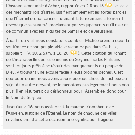
L’histoire lamentable d’Achaz, rapportée en 2 Rois 16
, et celle
des méchants rois d’Israël, justifient amplement les fortes paroles
que l’Éternel prononce ici en prenant la terre entière à témoin. Il
revendique sa sainteté, proclamant par ses jugements qu’Il n’a rien
de commun avec les iniquités de Samarie et de Jérusalem.
À partir du v. 8, nous constatons combien Michée prend à cœur la
souffrance de son peuple. «Ne le racontez pas dans Gath…»,
supplie-t-il (v. 10; 2 Sam. 1:18, 20
). Cette citation du «chant
de l’Arc» rappelle que les ennemis du Seigneur, ici les Philistins,
sont toujours prêts à se réjouir des manquements du peuple de
Dieu, y trouvant une excuse facile à leurs propres péchés. C’est
pourquoi, quand nous avons appris quelque chose de fâcheux au
sujet d’un autre croyant, ne le racontons pas légèrement nous non
plus. Il en résulterait du déshonneur pour l’Assemblée, donc pour
le Nom du Seigneur.
Jusqu’au v. 16, nous assistons à la marche triomphante de
l’Assyrien, justicier de l’Éternel. Le nom de chacune des villes
envahies prend à cette occasion une signification tragique.