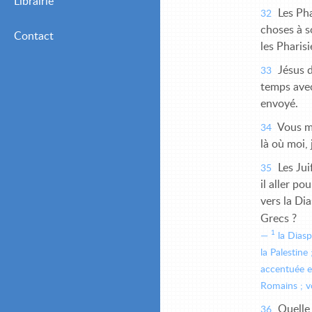
Librairie
Mensuelles (Adultes
Les Pha
32
Chrétiens)
choses à so
Contact
les Pharis
Mensuelles (Jeunes et
Débutants)
Jésus d
33
temps avec
envoyé.
Vous m
34
là où moi, 
Les Jui
35
il aller po
vers la Di
Grecs ?
1
la Diasp
la Palestine
accentuée en
Romains ; vo
Quelle 
36