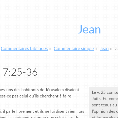
Jean
Commentaires bibliques
Commentaire simple
Jean
J
 7:25-36
s-uns des habitants de Jérusalem disaient
Le v. 25 comp
est-ce pas celui qu'ils cherchent à faire
Juifs. Et, co
sont tenus au
, il parle librement et ils ne lui disent rien ! Les
l'opinion des c
ient-ils vraiment reconnu que celui-ci est le
et les paroles