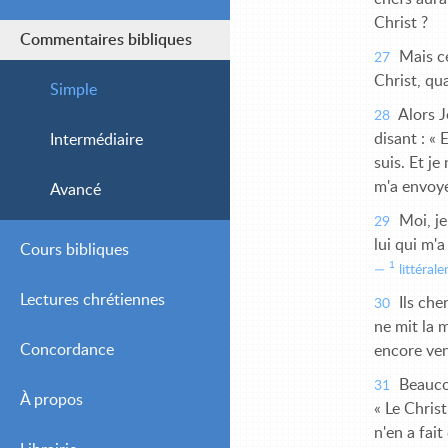
Christ ?
Commentaires bibliques
Mais ce
27
Christ, qua
Simple
Alors J
28
disant : «
Intermédiaire
suis. Et j
m'a envoyé
Avancé
Moi, je
29
lui qui m'a
Cours bibliques
1
littérale
Lectures chrétiennes
Ils che
30
ne mit la 
Concordance
Journalières
encore ve
Beaucou
31
À propos
Hebdomadaires
« Le Christ
n'en a fait 