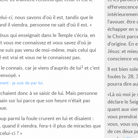
effervescence,
intérieuremen
lui-ci, nous savons d'où il est, tandis que le
l'avouer, être 
nd il viendra, personne ne sait d'où il est. »
échapper en s
ésus qui enseignait dans le Temple s'écria, en
le Christ parce
 Et vous me connaissez et vous savez d'où je
d'origine. En 
e ne suis pas venu de moi-même, mais celui qui
Jésus; et mie
 est vrai et vous ne le connaissez pas.
conscience vo
1
 le connais, car je viens d'auprès de lui
et c'est
Il est bien so
 envoyé. »
foules (v. 28,
ment : je suis de par lui.
pourra dire au
rchaient donc à se saisir de lui. Mais personne
«Là où moi je 
main sur lui parce que son heure n'était pas
déclare le Sei
nue.
quant aux sien
vous prendrai 
p parmi la foule crurent en lui et disaient :
vous, vous soy
, quand il viendra, fera-t-il plus de miracles que
de ces deux p
celui-ci ? »