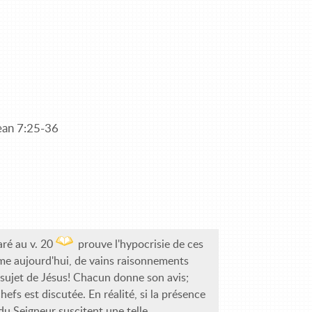
ean 7:25-36
aré au v. 20
prouve l'hypocrisie de ces
mme aujourd'hui, de vains raisonnements
 sujet de Jésus! Chacun donne son avis;
hefs est discutée. En réalité, si la présence
 du Seigneur suscitent une telle