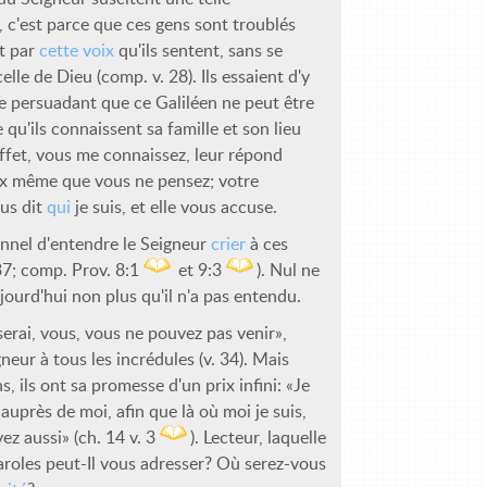
 c'est parce que ces gens sont troublés
t par
cette voix
qu'ils sentent, sans se
celle de Dieu (comp. v. 28). Ils essaient d'y
e persuadant que ce Galiléen ne peut être
 qu'ils connaissent sa famille et son lieu
effet, vous me connaissez, leur répond
ux même que vous ne pensez; votre
us dit
qui
je suis, et elle vous accuse.
lennel d'entendre le Seigneur
crier
à ces
 37; comp. Prov. 8:1
et 9:3
). Nul ne
jourd'hui non plus qu'il n'a pas entendu.
serai, vous, vous ne pouvez pas venir»,
gneur à tous les incrédules (v. 34). Mais
s, ils ont sa promesse d'un prix infini: «Je
auprès de moi, afin que là où moi je suis,
ez aussi» (ch. 14 v. 3
). Lecteur, laquelle
aroles peut-Il vous adresser? Où serez-vous