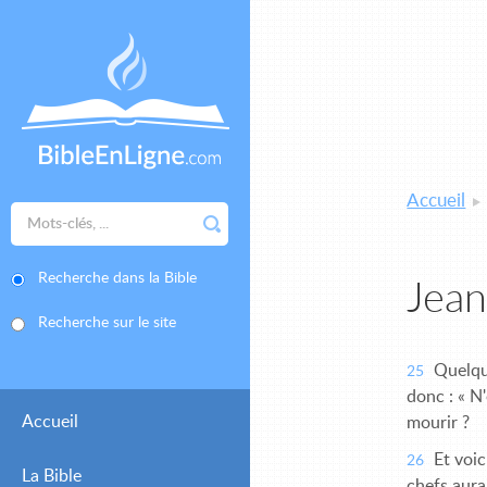
Accueil
Recherche dans la Bible
Jean
Recherche sur le site
Quelque
25
donc : « N'
Accueil
mourir ?
Et voici
26
La Bible
chefs aura