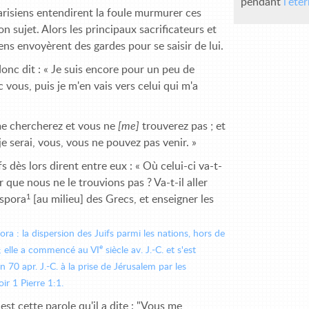
pendant
l'éte
risiens entendirent la foule murmurer ces
n sujet. Alors les principaux sacrificateurs et
iens envoyèrent des gardes pour se saisir de lui.
onc dit : « Je suis encore pour un peu de
 vous, puis je m'en vais vers celui qui m'a
e chercherez et vous ne
[me]
trouverez pas ; et
je serai, vous, vous ne pouvez pas venir. »
fs dès lors dirent entre eux : « Où celui-ci va-t-
ur que nous ne le trouvions pas ? Va-t-il aller
1
aspora
[au milieu] des Grecs, et enseigner les
ora : la dispersion des Juifs parmi les nations, hors de
e
 ; elle a commencé au VI
siècle av. J.-C. et s'est
 70 apr. J.-C. à la prise de Jérusalem par les
ir 1 Pierre 1:1.
est cette parole qu'il a dite : "Vous me