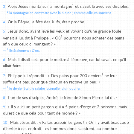
1
Alors Jésus monta sur la montagne
et s'assit là avec ses disciples.
3
1
la montagne en contraste avec la plaine ; comme ailleurs souvent.
Or la Pâque, la fête des Juifs, était proche.
4
Jésus donc, ayant levé les yeux et voyant qu'une grande foule
5
1
venait à lui, dit à Philippe : « Où
pourrons-nous acheter des pains
afin que ceux-ci mangent ? »
1
littéralement : D'où.
Mais il disait cela pour le mettre à l'épreuve, car lui savait ce qu'il
6
allait faire.
1
Philippe lui répondit : « Des pains pour 200 deniers
ne leur
7
suffiraient pas, pour que chacun en reçoive un peu. »
1
le denier était le salaire journalier d'un ouvrier.
L'un de ses disciples, André, le frère de Simon Pierre, lui dit :
8
« Il y a ici un petit garçon qui a 5 pains d'orge et 2 poissons, mais
9
qu'est-ce que cela pour tant de monde ? »
Mais Jésus dit : « Faites asseoir les gens ! » Or il y avait beaucoup
10
d'herbe à cet endroit. Les hommes donc s'assirent, au nombre