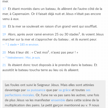
mer.
Et étant montés dans un bateau, ils allèrent de l'autre côté de la
17
mer, à Capernaüm. Or il faisait déjà nuit et Jésus n'était pas encore
venu à eux.
Et la mer se soulevait en raison d'un grand vent qui soufflait.
18
1
Alors, après avoir ramé environ 25 ou 30 stades
, ils voient Jésus
19
marcher sur la mer et s'approcher du bateau ; et ils eurent peur.
1
1 stade = 185 m environ.
1
Mais il leur dit : « C'est moi
, n'ayez pas peur ! »
20
1
littéralement : Moi, je suis.
Ils étaient donc tout disposés à le prendre dans le bateau. Et
21
aussitôt le bateau toucha terre au lieu où ils allaient.
Les foules ont suivi le Seigneur Jésus. Mais elles sont attirées
davantage par
sa puissance
que par
sa grâce
et toutes
ses
perfections morales
. Or, l'une ne va pas sans les autres; une fois
de plus Jésus va les manifester
ensemble
dans cette scène de la
multiplication des pains. Le petit garçon mentionné au v. 9 nous