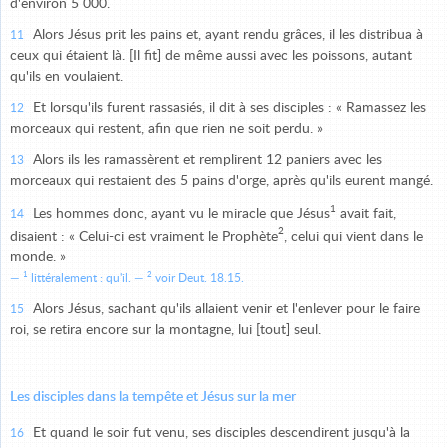
d'environ 5 000.
Alors Jésus prit les pains et, ayant rendu grâces, il les distribua à
11
ceux qui étaient là. [Il fit] de même aussi avec les poissons, autant
qu'ils en voulaient.
Et lorsqu'ils furent rassasiés, il dit à ses disciples : « Ramassez les
12
morceaux qui restent, afin que rien ne soit perdu. »
Alors ils les ramassèrent et remplirent 12 paniers avec les
13
morceaux qui restaient des 5 pains d'orge, après qu'ils eurent mangé.
1
Les hommes donc, ayant vu le miracle que Jésus
avait fait,
14
2
disaient : « Celui-ci est vraiment le Prophète
, celui qui vient dans le
monde. »
1
2
littéralement : qu'il.
voir Deut. 18.15.
Alors Jésus, sachant qu'ils allaient venir et l'enlever pour le faire
15
roi, se retira encore sur la montagne, lui [tout] seul.
Les disciples dans la tempête et Jésus sur la mer
Et quand le soir fut venu, ses disciples descendirent jusqu'à la
16