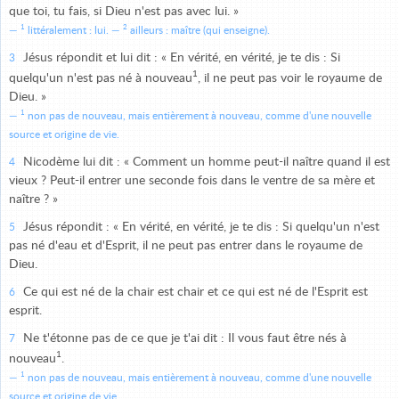
que toi, tu fais, si Dieu n'est pas avec lui. »
1
2
littéralement : lui.
ailleurs : maître (qui enseigne).
Jésus répondit et lui dit : « En vérité, en vérité, je te dis : Si
3
1
quelqu'un n'est pas né à nouveau
, il ne peut pas voir le royaume de
Dieu. »
1
non pas de nouveau, mais entièrement à nouveau, comme d'une nouvelle
source et origine de vie.
Nicodème lui dit : « Comment un homme peut-il naître quand il est
4
vieux ? Peut-il entrer une seconde fois dans le ventre de sa mère et
naître ? »
Jésus répondit : « En vérité, en vérité, je te dis : Si quelqu'un n'est
5
pas né d'eau et d'Esprit, il ne peut pas entrer dans le royaume de
Dieu.
Ce qui est né de la chair est chair et ce qui est né de l'Esprit est
6
esprit.
Ne t'étonne pas de ce que je t'ai dit : Il vous faut être nés à
7
1
nouveau
.
1
non pas de nouveau, mais entièrement à nouveau, comme d'une nouvelle
source et origine de vie.