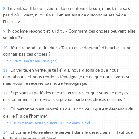
Le vent souffle où il veut et tu en entends le son, mais tu ne sais
8
pas d'où il vient, ni où il va. Il en est ainsi de quiconque est né de
l'Esprit. »
Nicodème répondit et lui dit : « Comment ces choses peuvent-elles
9
se faire ? »
1
Jésus répondit et lui dit : « Toi, tu es le docteur
d'Israël et tu ne
10
connais pas ces choses ?
1
ailleurs : maître (qui enseigne).
En vérité, en vérité, je te [le] dis, nous disons ce que nous
11
connaissons et nous rendons témoignage de ce que nous avons vu,
mais vous ne recevez pas notre témoignage.
Si je vous ai parlé des choses terrestres et que vous ne croyiez
12
pas, comment croirez-vous si je vous parle des choses célestes ?
Or personne n'est monté au ciel, sinon celui qui est descendu du
13
1
ciel, le Fils de l'homme
.
1
plusieurs manuscrits ajoutent : qui est dans le ciel.
Et comme Moïse éleva le serpent dans le désert, ainsi, il faut que
14
le Fils de l'homme soit élevé,