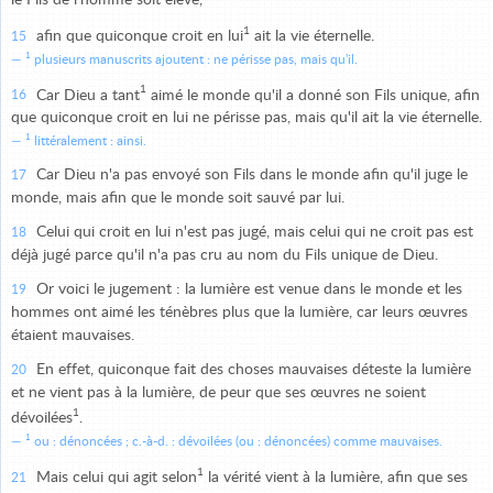
1
afin que quiconque croit en lui
ait la vie éternelle.
15
1
plusieurs manuscrits ajoutent : ne périsse pas, mais qu'il.
1
Car Dieu a tant
aimé le monde qu'il a donné son Fils unique, afin
16
que quiconque croit en lui ne périsse pas, mais qu'il ait la vie éternelle.
1
littéralement : ainsi.
Car Dieu n'a pas envoyé son Fils dans le monde afin qu'il juge le
17
monde, mais afin que le monde soit sauvé par lui.
Celui qui croit en lui n'est pas jugé, mais celui qui ne croit pas est
18
déjà jugé parce qu'il n'a pas cru au nom du Fils unique de Dieu.
Or voici le jugement : la lumière est venue dans le monde et les
19
hommes ont aimé les ténèbres plus que la lumière, car leurs œuvres
étaient mauvaises.
En effet, quiconque fait des choses mauvaises déteste la lumière
20
et ne vient pas à la lumière, de peur que ses œuvres ne soient
1
dévoilées
.
1
ou : dénoncées ; c.-à-d. : dévoilées (ou : dénoncées) comme mauvaises.
1
Mais celui qui agit selon
la vérité vient à la lumière, afin que ses
21