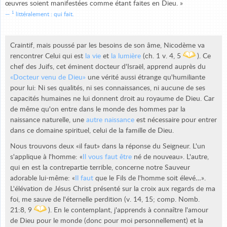
œuvres soient manifestées comme étant faites en Dieu. »
1
littéralement : qui fait.
Craintif, mais poussé par les besoins de son âme, Nicodème va
rencontrer Celui qui est
la vie
et
la lumière
(ch. 1 v. 4, 5
). Ce
chef des Juifs, cet éminent docteur d'Israël, apprend auprès du
«Docteur venu de Dieu»
une vérité aussi étrange qu'humiliante
pour lui: Ni ses qualités, ni ses connaissances, ni aucune de ses
capacités humaines ne lui donnent droit au royaume de Dieu. Car
de même qu'on entre dans le monde des hommes par la
naissance naturelle, une
autre naissance
est nécessaire pour entrer
dans ce domaine spirituel, celui de la famille de Dieu.
Nous trouvons deux «il faut» dans la réponse du Seigneur. L'un
s'applique à l'homme: «
Il vous faut être
né de nouveau». L'autre,
qui en est la contrepartie terrible, concerne notre Sauveur
adorable lui-même: «
Il faut
que le Fils de l'homme soit élevé…».
L'élévation de Jésus Christ présenté sur la croix aux regards de ma
foi, me sauve de l'éternelle perdition (v. 14, 15; comp. Nomb.
21:8, 9
). En le contemplant, j'apprends à connaître l'amour
de Dieu pour le monde (donc pour moi personnellement) et la