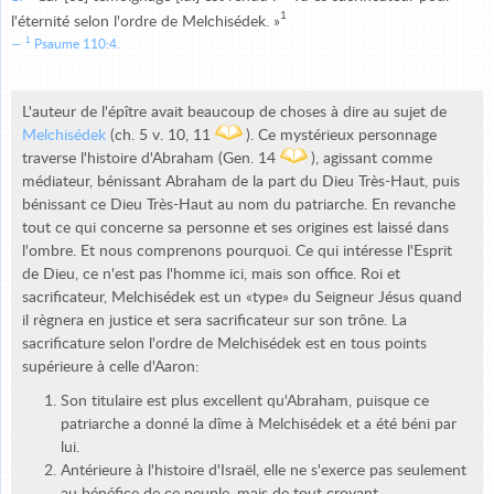
1
l'éternité selon l'ordre de Melchisédek. »
1
Psaume 110:4.
L'auteur de l'épître avait beaucoup de choses à dire au sujet de
Melchisédek
(ch. 5 v. 10, 11
). Ce mystérieux personnage
traverse l'histoire d'Abraham (Gen. 14
), agissant comme
médiateur, bénissant Abraham de la part du Dieu Très-Haut, puis
bénissant ce Dieu Très-Haut au nom du patriarche. En revanche
tout ce qui concerne sa personne et ses origines est laissé dans
l'ombre. Et nous comprenons pourquoi. Ce qui intéresse l'Esprit
de Dieu, ce n'est pas l'homme ici, mais son office. Roi et
sacrificateur, Melchisédek est un «type» du Seigneur Jésus quand
il règnera en justice et sera sacrificateur sur son trône. La
sacrificature selon l'ordre de Melchisédek est en tous points
supérieure à celle d'Aaron:
Son titulaire est plus excellent qu'Abraham, puisque ce
patriarche a donné la dîme à Melchisédek et a été béni par
lui.
Antérieure à l'histoire d'Israël, elle ne s'exerce pas seulement