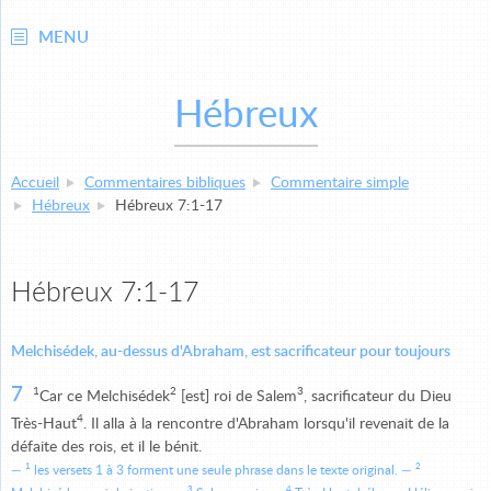
MENU
Hébreux
Accueil
Commentaires bibliques
Commentaire simple
Hébreux
Hébreux 7:1-17
Hébreux 7:1-17
Melchisédek, au-dessus d'Abraham, est sacrificateur pour toujours
7
1
2
3
Car ce Melchisédek
[est] roi de Salem
, sacrificateur du Dieu
4
Très-Haut
. Il alla à la rencontre d'Abraham lorsqu'il revenait de la
défaite des rois, et il le bénit.
1
2
les versets 1 à 3 forment une seule phrase dans le texte original.
3
4