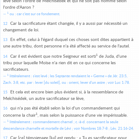
lève selon l'ordre de Melchisédek et qui ne soit pas nommé selon
l'ordre d'Aaron ?
1
ou : car c'est sur ce fondement.
Car la sacrificature étant changée, il y a aussi par nécessité un
12
changement de loi.
En effet, celui à l'égard duquel ces choses sont dites appartient à
13
une autre tribu, dont personne n'a été affecté au service de l'autel.
1
Car il est évident que notre Seigneur est sorti
de Juda, d'une
14
tribu pour laquelle Moïse n'a rien dit en ce qui concerne les
sacrificateurs.
1
littéralement : s'est levé ; les Septante rendaient le « Germe » de Jér. 23:5,
Zach. 3:8, etc. par : lever [du soleil], ou : orient, lever d'un astre ; voir Luc 1:78.
Et cela est encore bien plus évident si, à la ressemblance de
15
Melchisédek, un autre sacrificateur se lève,
qui n'a pas été établi selon la loi d'un commandement qui
16
1
concerne la chair
, mais selon la puissance d'une vie impérissable.
1
littéralement : commandement charnel ; c.-à-d. concernant la seule
descendance charnelle et mortelle de Lévi ; voir Nombres 18:7-8 ; Lév. 21:16-24.
Car [ce] témoignage [lui] est rendu : « Tu es sacrificateur pour
17