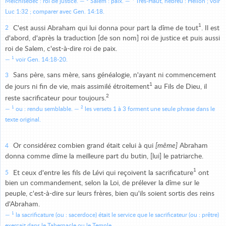
Melchisédec : roi de justice.
Salem : paix.
Très-Haut, hébreu : Hélion ; voir
Luc 1:32 ; comparer avec Gen. 14:18.
1
C'est aussi Abraham qui lui donna pour part la dîme de tout
. Il est
2
d'abord, d'après la traduction [de son nom] roi de justice et puis aussi
roi de Salem, c'est-à-dire roi de paix.
1
voir Gen. 14:18-20.
Sans père, sans mère, sans généalogie, n'ayant ni commencement
3
1
de jours ni fin de vie, mais assimilé étroitement
au Fils de Dieu, il
2
reste sacrificateur pour toujours.
1
2
ou : rendu semblable.
les versets 1 à 3 forment une seule phrase dans le
texte original.
Or considérez combien grand était celui à qui
[même]
Abraham
4
donna comme dîme la meilleure part du butin, [lui] le patriarche.
1
Et ceux d'entre les fils de Lévi qui reçoivent la sacrificature
ont
5
bien un commandement, selon la Loi, de prélever la dîme sur le
peuple, c'est-à-dire sur leurs frères, bien qu'ils soient sortis des reins
d'Abraham.
1
la sacrificature (ou : sacerdoce) était le service que le sacrificateur (ou : prêtre)
exerçait dans le Tabernacle ou le Temple.