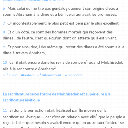
Mais celui qui ne tire pas généalogiquement son origine d'eux a
6
soumis Abraham à la dîme et a béni celui qui avait les promesses.
Or incontestablement, le plus petit est béni par le plus excellent.
7
Et d'un côté, ce sont des hommes mortels qui reçoivent des
8
dîmes ; de l'autre, c'est quelqu'un dont on atteste qu'il est vivant.
Et pour ainsi dire, Lévi même qui reçoit des dîmes a été soumis à la
9
dîme à travers Abraham,
1
car il était encore dans les reins de son père
quand Melchisédek
10
2
alla à la rencontre d'Abraham
.
1
2
c.-à-d. : Abraham.
littéralement : l'a rencontré.
La sacrificature selon l'ordre de Melchisédek est supérieure à la
sacrificature lévitique
Si donc la perfection était [réalisée] par [le moyen de] la
11
1
sacrificature lévitique — car c'est en relation avec elle
que le peuple a
reçu la Loi — quel besoin y avait-il encore qu'un autre sacrificateur se