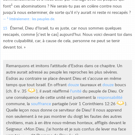
1
font
ces abominations ? Ne serais-tu pas en colère contre nous
jusqu'à nous exterminer, de sorte qu'il n'y aurait ni reste ni rescapés ?
1
littéralement : les peuples de.
Éternel, Dieu d'Israël, tu es juste, car nous sommes quelques
15
rescapés, comme [c'est le cas] aujourd'hui. Nous voici devant toi dans
notre culpabilité, car, à cause de cela, personne ne peut se tenir
devant toi. »
Remarquons et imitons l'attitude d'Esdras dans ce chapitre. Un
autre aurait adressé au peuple les reproches les plus sévères.
Esdras au contraire se place devant Dieu et s'accuse en même
temps que tout Israël. En offrant
douze
taureaux et
douze
boucs
(ch. 8 v. 35
), il avait réaffirmé
l'unité
du peuple de Dieu. Or
une conséquence de cette unité est justement la
responsabilité
commune, la
souffrance
partagée (voir 1 Corinthiens 12:26
).
Quelle leçon nous donne ce serviteur de Dieu! Il nous apprend
non seulement à ne pas montrer du doigt les fautes des autres
chrétiens, mais à en être nous-mêmes honteux, affligés devant le
Seigneur. «Mon Dieu, j'ai honte et je suis confus de lever ma face