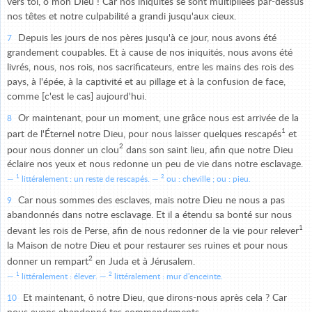
vers toi, ô mon Dieu ! Car nos iniquités se sont multipliées par-dessus
nos têtes et notre culpabilité a grandi jusqu'aux cieux.
Depuis les jours de nos pères jusqu'à ce jour, nous avons été
7
grandement coupables. Et à cause de nos iniquités, nous avons été
livrés, nous, nos rois, nos sacrificateurs, entre les mains des rois des
pays, à l'épée, à la captivité et au pillage et à la confusion de face,
comme [c'est le cas] aujourd'hui.
Or maintenant, pour un moment, une grâce nous est arrivée de la
8
1
part de l'Éternel notre Dieu, pour nous laisser quelques rescapés
et
2
pour nous donner un clou
dans son saint lieu, afin que notre Dieu
éclaire nos yeux et nous redonne un peu de vie dans notre esclavage.
1
2
littéralement : un reste de rescapés.
ou : cheville ; ou : pieu.
Car nous sommes des esclaves, mais notre Dieu ne nous a pas
9
abandonnés dans notre esclavage. Et il a étendu sa bonté sur nous
1
devant les rois de Perse, afin de nous redonner de la vie pour relever
la Maison de notre Dieu et pour restaurer ses ruines et pour nous
2
donner un rempart
en Juda et à Jérusalem.
1
2
littéralement : élever.
littéralement : mur d'enceinte.
Et maintenant, ô notre Dieu, que dirons-nous après cela ? Car
10