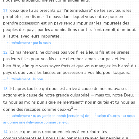
nous avons abandonné tes commandements,
1
ceux que tu as prescrits par l'intermédiaire
de tes serviteurs les
11
prophètes, en disant : "Le pays dans lequel vous entrez pour en
prendre possession est un pays rendu impur par les impuretés des
peuples des pays, par les abominations dont ils l'ont rempli, d'un bout
à l'autre, avec leurs impuretés.
1
littéralement : par la main.
Et maintenant, ne donnez pas vos filles à leurs fils et ne prenez
12
pas leurs filles pour vos fils et ne cherchez jamais leur paix et leur
1
bien-être, afin que vous soyez forts et que vous mangiez les biens
du
pays et que vous les laissiez en possession à vos fils, pour toujours."
1
littéralement : le bon.
Et après tout ce qui nous est arrivé à cause de nos mauvaises
13
actions et à cause de notre grande culpabilité — mais toi, notre Dieu,
1
tu nous as moins punis que ne méritaient
nos iniquités et tu nous as
2
donné des rescapés comme ceux-ci
—
1
2
littéralement : tu as gardé en retrait [certaines] de.
selon d'autres : tu nous
as donné une délivrance comme celle-ci.
est-ce que nous recommencerions à enfreindre tes
14
commandements et à nous allier par mariage avec les peuples qui