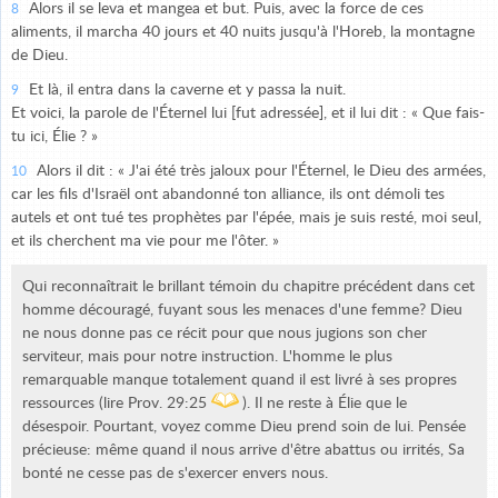
Alors il se leva et mangea et but. Puis, avec la force de ces
8
aliments, il marcha 40 jours et 40 nuits jusqu'à l'Horeb, la montagne
de Dieu.
Et là, il entra dans la caverne et y passa la nuit.
9
Et voici, la parole de l'Éternel lui [fut adressée], et il lui dit : « Que fais-
tu ici, Élie ? »
Alors il dit : « J'ai été très jaloux pour l'Éternel, le Dieu des armées,
10
car les fils d'Israël ont abandonné ton alliance, ils ont démoli tes
autels et ont tué tes prophètes par l'épée, mais je suis resté, moi seul,
et ils cherchent ma vie pour me l'ôter. »
Qui reconnaîtrait le brillant témoin du chapitre précédent dans cet
homme découragé, fuyant sous les menaces d'une femme? Dieu
ne nous donne pas ce récit pour que nous jugions son cher
serviteur, mais pour notre instruction. L'homme le plus
remarquable manque totalement quand il est livré à ses propres
ressources (lire Prov. 29:25
). Il ne reste à Élie que le
désespoir. Pourtant, voyez comme Dieu prend soin de lui. Pensée
précieuse: même quand il nous arrive d'être abattus ou irrités, Sa
bonté ne cesse pas de s'exercer envers nous.