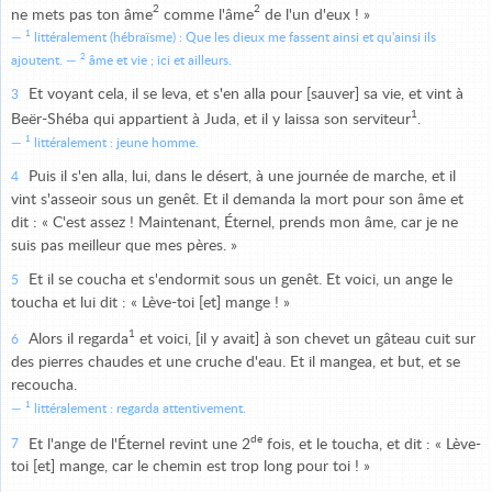
2
2
ne mets pas ton âme
comme l'âme
de l'un d'eux ! »
1
littéralement (hébraïsme) : Que les dieux me fassent ainsi et qu'ainsi ils
2
ajoutent.
âme et vie ; ici et ailleurs.
Et voyant cela, il se leva, et s'en alla pour [sauver] sa vie, et vint à
3
1
Beër-Shéba qui appartient à Juda, et il y laissa son serviteur
.
1
littéralement : jeune homme.
Puis il s'en alla, lui, dans le désert, à une journée de marche, et il
4
vint s'asseoir sous un genêt. Et il demanda la mort pour son âme et
dit : « C'est assez ! Maintenant, Éternel, prends mon âme, car je ne
suis pas meilleur que mes pères. »
Et il se coucha et s'endormit sous un genêt. Et voici, un ange le
5
toucha et lui dit : « Lève-toi [et] mange ! »
1
Alors il regarda
et voici, [il y avait] à son chevet un gâteau cuit sur
6
des pierres chaudes et une cruche d'eau. Et il mangea, et but, et se
recoucha.
1
littéralement : regarda attentivement.
de
Et l'ange de l'Éternel revint une 2
fois, et le toucha, et dit : « Lève-
7
toi [et] mange, car le chemin est trop long pour toi ! »