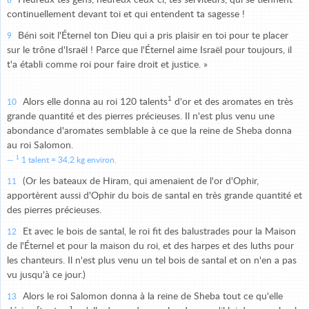
Heureux tes gens, heureux ceux-ci, tes serviteurs, qui se tiennent
8
continuellement devant toi et qui entendent ta sagesse !
Béni soit l'Éternel ton Dieu qui a pris plaisir en toi pour te placer
9
sur le trône d'Israël ! Parce que l'Éternel aime Israël pour toujours, il
t'a établi comme roi pour faire droit et justice. »
1
Alors elle donna au roi 120 talents
d'or et des aromates en très
10
grande quantité et des pierres précieuses. Il n'est plus venu une
abondance d'aromates semblable à ce que la reine de Sheba donna
au roi Salomon.
1
1 talent = 34,2 kg environ.
(Or les bateaux de Hiram, qui amenaient de l'or d'Ophir,
11
apportèrent aussi d'Ophir du bois de santal en très grande quantité et
des pierres précieuses.
Et avec le bois de santal, le roi fit des balustrades pour la Maison
12
de l'Éternel et pour la maison du roi, et des harpes et des luths pour
les chanteurs. Il n'est plus venu un tel bois de santal et on n'en a pas
vu jusqu'à ce jour.)
Alors le roi Salomon donna à la reine de Sheba tout ce qu'elle
13