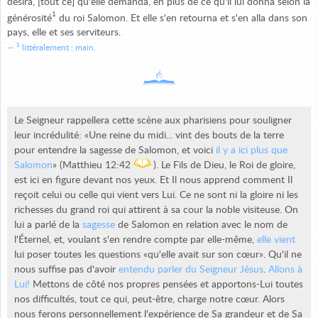
désira, [tout ce] qu'elle demanda, en plus de ce qu'il lui donna selon la
1
générosité
du roi Salomon. Et elle s'en retourna et s'en alla dans son
pays, elle et ses serviteurs.
1
littéralement : main.
Le Seigneur rappellera cette scène aux pharisiens pour souligner
leur incrédulité: «Une reine du midi... vint des bouts de la terre
pour entendre la sagesse de Salomon, et voici
il y a ici plus que
Salomon
» (Matthieu 12:42
). Le Fils de Dieu, le Roi de gloire,
est ici en figure devant nos yeux. Et Il nous apprend comment Il
reçoit celui ou celle qui vient vers Lui. Ce ne sont ni la gloire ni les
richesses du grand roi qui attirent à sa cour la noble visiteuse. On
lui a parlé de la
sagesse
de Salomon en relation avec le nom de
l'Éternel, et, voulant s'en rendre compte par elle-même,
elle vient
lui poser toutes les questions «qu'elle avait sur son cœur». Qu'il ne
nous suffise pas d'avoir
entendu parler du Seigneur Jésus
.
Allons à
Lui!
Mettons de côté nos propres pensées et apportons-Lui toutes
nos difficultés, tout ce qui, peut-être, charge notre cœur. Alors
nous ferons personnellement l'expérience de Sa grandeur et de Sa