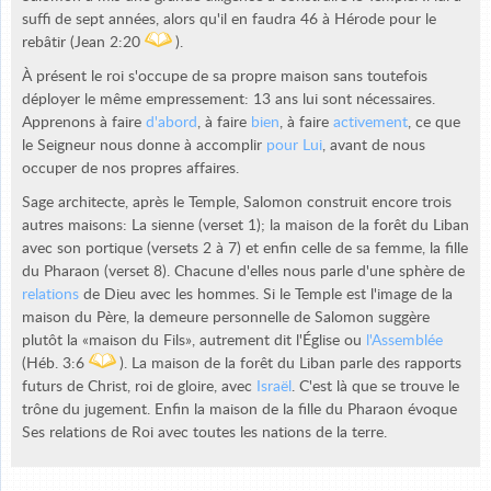
suffi de sept années, alors qu'il en faudra 46 à Hérode pour le
rebâtir (Jean 2:20
).
À présent le roi s'occupe de sa propre maison sans toutefois
déployer le même empressement: 13 ans lui sont nécessaires.
Apprenons à faire
d'abord
, à faire
bien
, à faire
activement
, ce que
le Seigneur nous donne à accomplir
pour Lui
, avant de nous
occuper de nos propres affaires.
Sage architecte, après le Temple, Salomon construit encore trois
autres maisons: La sienne (verset 1); la maison de la forêt du Liban
avec son portique (versets 2 à 7) et enfin celle de sa femme, la fille
du Pharaon (verset 8). Chacune d'elles nous parle d'une sphère de
relations
de Dieu avec les hommes. Si le Temple est l'image de la
maison du Père, la demeure personnelle de Salomon suggère
plutôt la «maison du Fils», autrement dit l'Église ou
l'Assemblée
(Héb. 3:6
). La maison de la forêt du Liban parle des rapports
futurs de Christ, roi de gloire, avec
Israël
. C'est là que se trouve le
trône du jugement. Enfin la maison de la fille du Pharaon évoque
Ses relations de Roi avec toutes les nations de la terre.