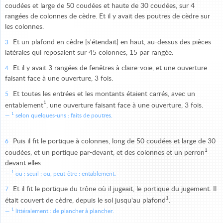
coudées et large de 50 coudées et haute de 30 coudées, sur 4
rangées de colonnes de cèdre. Et il y avait des poutres de cèdre sur
les colonnes.
Et un plafond en cèdre [s'étendait] en haut, au-dessus des pièces
3
latérales qui reposaient sur 45 colonnes, 15 par rangée.
Et il y avait 3 rangées de fenêtres à claire-voie, et une ouverture
4
faisant face à une ouverture, 3 fois.
Et toutes les entrées et les montants étaient carrés, avec un
5
1
entablement
, une ouverture faisant face à une ouverture, 3 fois.
1
selon quelques-uns : faits de poutres.
Puis il fit le portique à colonnes, long de 50 coudées et large de 30
6
1
coudées, et un portique par-devant, et des colonnes et un perron
devant elles.
1
ou : seuil ; ou, peut-être : entablement.
Et il fit le portique du trône où il jugeait, le portique du jugement. Il
7
1
était couvert de cèdre, depuis le sol jusqu'au plafond
.
1
littéralement : de plancher à plancher.