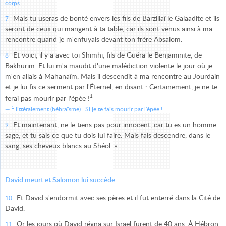
corps.
Mais tu useras de bonté envers les fils de Barzillaï le Galaadite et ils
7
seront de ceux qui mangent à ta table, car ils sont venus ainsi à ma
rencontre quand je m'enfuyais devant ton frère Absalom.
Et voici, il y a avec toi Shimhi, fils de Guéra le Benjaminite, de
8
Bakhurim. Et lui m'a maudit d'une malédiction violente le jour où je
m'en allais à Mahanaïm. Mais il descendit à ma rencontre au Jourdain
et je lui fis ce serment par l'Éternel, en disant : Certainement, je ne te
1
ferai pas mourir par l'épée !
1
littéralement (hébraïsme) : Si je te fais mourir par l'épée !
Et maintenant, ne le tiens pas pour innocent, car tu es un homme
9
sage, et tu sais ce que tu dois lui faire. Mais fais descendre, dans le
sang, ses cheveux blancs au Shéol. »
David meurt et Salomon lui succède
Et David s'endormit avec ses pères et il fut enterré dans la Cité de
10
David.
Or les jours où David régna sur Israël furent de 40 ans. À Hébron
11