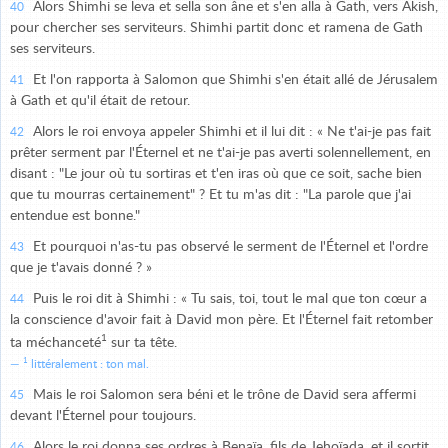
Alors Shimhi se leva et sella son âne et s'en alla à Gath, vers Akish,
40
pour chercher ses serviteurs. Shimhi partit donc et ramena de Gath
ses serviteurs.
Et l'on rapporta à Salomon que Shimhi s'en était allé de Jérusalem
41
à Gath et qu'il était de retour.
Alors le roi envoya appeler Shimhi et il lui dit : « Ne t'ai-je pas fait
42
prêter serment par l'Éternel et ne t'ai-je pas averti solennellement, en
disant : "Le jour où tu sortiras et t'en iras où que ce soit, sache bien
que tu mourras certainement" ? Et tu m'as dit : "La parole que j'ai
entendue est bonne."
Et pourquoi n'as-tu pas observé le serment de l'Éternel et l'ordre
43
que je t'avais donné ? »
Puis le roi dit à Shimhi : « Tu sais, toi, tout le mal que ton cœur a
44
la conscience d'avoir fait à David mon père. Et l'Éternel fait retomber
1
ta méchanceté
sur ta tête.
1
littéralement : ton mal.
Mais le roi Salomon sera béni et le trône de David sera affermi
45
devant l'Éternel pour toujours.
Alors le roi donna ses ordres à Benaïa, fils de Jehoïada, et il sortit,
46