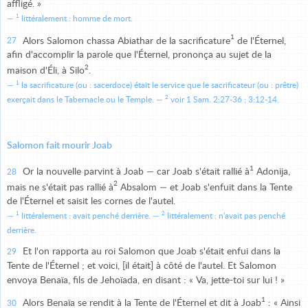
affligé. »
1
littéralement : homme de mort.
1
Alors Salomon chassa Abiathar de la sacrificature
de l'Éternel,
27
afin d'accomplir la parole que l'Éternel, prononça au sujet de la
2
maison d'Éli, à Silo
.
1
la sacrificature (ou : sacerdoce) était le service que le sacrificateur (ou : prêtre)
2
exerçait dans le Tabernacle ou le Temple.
voir 1 Sam. 2:27-36 ; 3:12-14.
Salomon fait mourir Joab
1
Or la nouvelle parvint à Joab — car Joab s'était rallié à
Adonija,
28
2
mais ne s'était pas rallié à
Absalom — et Joab s'enfuit dans la Tente
de l'Éternel et saisit les cornes de l'autel.
1
2
littéralement : avait penché derrière.
littéralement : n'avait pas penché
derrière.
Et l'on rapporta au roi Salomon que Joab s'était enfui dans la
29
Tente de l'Éternel ; et voici, [il était] à côté de l'autel. Et Salomon
envoya Benaïa, fils de Jehoïada, en disant : « Va, jette-toi sur lui ! »
1
Alors Benaïa se rendit à la Tente de l'Éternel et dit à Joab
: « Ainsi
30