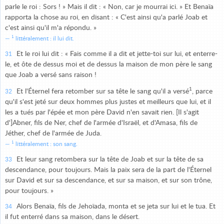
parle le roi : Sors ! » Mais il dit : « Non, car je mourrai ici. » Et Benaïa
rapporta la chose au roi, en disant : « C'est ainsi qu'a parlé Joab et
c'est ainsi qu'il m'a répondu. »
1
littéralement : il lui dit.
Et le roi lui dit : « Fais comme il a dit et jette-toi sur lui, et enterre-
31
le, et ôte de dessus moi et de dessus la maison de mon père le sang
que Joab a versé sans raison !
1
Et l'Éternel fera retomber sur sa tête le sang qu'il a versé
, parce
32
qu'il s'est jeté sur deux hommes plus justes et meilleurs que lui, et il
les a tués par l'épée et mon père David n'en savait rien. [Il s'agit
d']Abner, fils de Ner, chef de l'armée d'Israël, et d'Amasa, fils de
Jéther, chef de l'armée de Juda.
1
littéralement : son sang.
Et leur sang retombera sur la tête de Joab et sur la tête de sa
33
descendance, pour toujours. Mais la paix sera de la part de l'Éternel
sur David et sur sa descendance, et sur sa maison, et sur son trône,
pour toujours. »
Alors Benaïa, fils de Jehoïada, monta et se jeta sur lui et le tua. Et
34
il fut enterré dans sa maison, dans le désert.