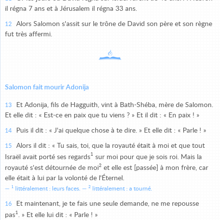
il régna 7 ans et à Jérusalem il régna 33 ans.
Alors Salomon s'assit sur le trône de David son père et son règne
12
fut très affermi.
Salomon fait mourir Adonija
Et Adonija, fils de Hagguith, vint à Bath-Shéba, mère de Salomon.
13
Et elle dit : « Est-ce en paix que tu viens ? » Et il dit : « En paix ! »
Puis il dit : « J'ai quelque chose à te dire. » Et elle dit : « Parle ! »
14
Alors il dit : « Tu sais, toi, que la royauté était à moi et que tout
15
1
Israël avait porté ses regards
sur moi pour que je sois roi. Mais la
2
royauté s'est détournée de moi
et elle est [passée] à mon frère, car
elle était à lui par la volonté de l'Éternel.
1
2
littéralement : leurs faces.
littéralement : a tourné.
Et maintenant, je te fais une seule demande, ne me repousse
16
1
pas
. » Et elle lui dit : « Parle ! »