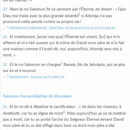
fils de Tseruïa ! »
Alors le roi Salomon fit ce serment par l'Éternel, en disant : « Que
23
1
Dieu me traite avec la plus grande sévérité
si Adonija n'a pas
prononcé cette parole contre sa propre vie !
1
littéralement (hébraïsme) : Que Dieu me fasse ainsi et qu'ainsi il ajoute.
Et maintenant, [aussi vrai que] l'Éternel est vivant, [lui] qui m'a
24
affermi et m'a fait asseoir sur le trône de David mon père et m'a fait
une maison comme il l'avait dit, oui, aujourd'hui, Adonija sera mis à
mort. »
1
Et le roi Salomon en chargea
Benaïa, fils de Jehoïada, qui se jeta
25
sur lui et il mourut.
1
littéralement : envoya par la main de.
Salomon chasse Abiathar de Jérusalem
Et le roi dit à Abiathar le sacrificateur : « Va dans tes champs, à
26
1
Anathoth, car tu es digne de mort
. Mais aujourd'hui, je ne te mettrai
pas à mort, car tu as porté l'arche du Seigneur Éternel devant David
mon père et tu as été affligé dans tout ce dont mon père a été