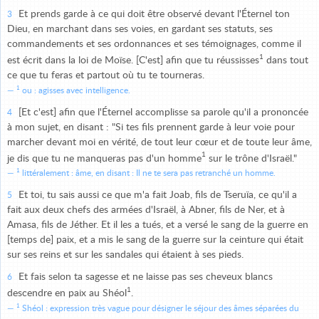
Et prends garde à ce qui doit être observé devant l'Éternel ton
3
Dieu, en marchant dans ses voies, en gardant ses statuts, ses
commandements et ses ordonnances et ses témoignages, comme il
1
est écrit dans la loi de Moïse. [C'est] afin que tu réussisses
dans tout
ce que tu feras et partout où tu te tourneras.
1
ou : agisses avec intelligence.
[Et c'est] afin que l'Éternel accomplisse sa parole qu'il a prononcée
4
à mon sujet, en disant : "Si tes fils prennent garde à leur voie pour
marcher devant moi en vérité, de tout leur cœur et de toute leur âme,
1
je dis que tu ne manqueras pas d'un homme
sur le trône d'Israël."
1
littéralement : âme, en disant : Il ne te sera pas retranché un homme.
Et toi, tu sais aussi ce que m'a fait Joab, fils de Tseruïa, ce qu'il a
5
fait aux deux chefs des armées d'Israël, à Abner, fils de Ner, et à
Amasa, fils de Jéther. Et il les a tués, et a versé le sang de la guerre en
[temps de] paix, et a mis le sang de la guerre sur la ceinture qui était
sur ses reins et sur les sandales qui étaient à ses pieds.
Et fais selon ta sagesse et ne laisse pas ses cheveux blancs
6
1
descendre en paix au Shéol
.
1
Shéol : expression très vague pour désigner le séjour des âmes séparées du