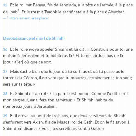
Et le roi mit Benaïa, fils de Jehoïada, à la tête de l'armée, à la place
35
1
de Joab
. Et le roi mit Tsadok le sacrificateur à la place d'Abiathar.
1
littéralement : à sa place.
Désobéissance et mort de Shimhi
Et le roi envoya appeler Shimhi et lui dit : « Construis pour toi une
36
maison à Jérusalem et tu habiteras là ! Et tu ne sortiras pas de là
[pour aller] où que ce soit.
Mais sache bien que le jour où tu sortiras et où tu passeras le
37
torrent du Cédron, il arrivera que tu mourras certainement ; ton sang
sera sur ta tête. »
Et Shimhi dit au roi : « La parole est bonne. Comme l'a dit le roi
38
mon seigneur, ainsi fera ton serviteur. » Et Shimhi habita de
nombreux jours à Jérusalem.
Et il arriva, au bout de trois ans, que deux serviteurs de Shimhi
39
s'enfuirent vers Akish, fils de Maaca, roi de Gath. Et on le fit savoir à
Shimhi, en disant : « Voici, tes serviteurs sont à Gath. »