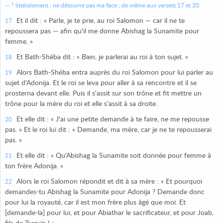
1
littéralement : ne détourne pas ma face ; de même aux versets 17 et 20.
Et il dit : « Parle, je te prie, au roi Salomon — car il ne te
17
repoussera pas — afin qu'il me donne Abishag la Sunamite pour
femme. »
Et Bath-Shéba dit : « Bien, je parlerai au roi à ton sujet. »
18
Alors Bath-Shéba entra auprès du roi Salomon pour lui parler au
19
sujet d'Adonija. Et le roi se leva pour aller à sa rencontre et il se
prosterna devant elle. Puis il s'assit sur son trône et fit mettre un
trône pour la mère du roi et elle s'assit à sa droite.
Et elle dit : « J'ai une petite demande à te faire, ne me repousse
20
pas. » Et le roi lui dit : « Demande, ma mère, car je ne te repousserai
pas. »
Et elle dit : « Qu'Abishag la Sunamite soit donnée pour femme à
21
ton frère Adonija. »
Alors le roi Salomon répondit et dit à sa mère : « Et pourquoi
22
demandes-tu Abishag la Sunamite pour Adonija ? Demande donc
pour lui la royauté, car il est mon frère plus âgé que moi. Et
[demande-la] pour lui, et pour Abiathar le sacrificateur, et pour Joab,