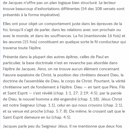
de Jacques n'offre pas un plan logique bien structuré. Le lecteur
trouve beaucoup d'exhortations différentes (54 des 108 versets sont
présentés à la forme impérative).
Elles ont pour objet un comportement juste dans les épreuves de la
foi, lorsqu'il s'agit de parler, dans les relations avec son prochain ou
avec le monde, et dans les souffrances. La foi (mentionnée 16 fois) et
les œuvres (15 fois) constituent en quelque sorte le fil conducteur qui
traverse toute l'épître.
Présente dans la plupart des autres épîtres, celles de Paul en
particulier, la base doctrinale n'est en revanche pas abordée dans
l'épître de Jacques. Ainsi, on ne trouve aucun élément concernant
l'œuvre expiatoire de Christ, la position des chrétiens devant Dieu, la
doctrine de l'assemblée de Dieu, le corps de Christ. Pourtant, la vérité
chrétienne sert de fondement à l'épître: Dieu — en tant que Père, Fils
et Saint Esprit — s'est révélé (chap. 1:1, 27; 2:19; 4:5); par la parole
de Dieu, le nouvel homme a été engendré (chap. 1:18); Jésus Christ
est notre Seigneur (chap. 1:1), celui en qui nous croyons (chap. 2:1),
et sa venue est proche (chap. 5:7, 8). De même, le croyant sait que le
Saint Esprit demeure en lui (chap. 4:5).
Jacques parle peu du Seigneur Jésus. Il ne mentionne que deux fois