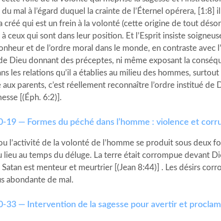
 du mal à l’égard duquel la crainte de l’Éternel opérera, [1:8] il
 créé qui est un frein à la volonté (cette origine de tout dés
 à ceux qui sont dans leur position. Et l’Esprit insiste soign
onheur et de l’ordre moral dans le monde, en contraste avec 
 de Dieu donnant des préceptes, ni même exposant la conséquen
ans les relations qu’il a établies au milieu des hommes, surtout
 aux parents, c’est réellement reconnaître l’ordre institué d
esse [(Éph. 6:2)].
10-19 — Formes du péché dans l’homme : violence et corr
u l’activité de la volonté de l’homme se produit sous deux for
u lieu au temps du déluge. La terre était corrompue devant Die
. Satan est menteur et meurtrier [(Jean 8:44)] . Les désirs c
us abondante de mal.
20-33 — Intervention de la sagesse pour avertir et procla