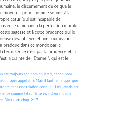
e humaine, le discernement de ce que le
e le moyen — pour l’homme soumis à la
propre cœur (qui est incapable de
 pas en le ramenant à la perfection morale
 cette sagesse et à cette prudence qui le
érieuse devant Dieu et une soumission
eur pratique dans ce monde par le
la terre. Or ce n’est pas la prudence et la
1
est la crainte de l’Éternel
, qui est le
vah est toujours son nom en Israël, et son nom
oi propre appellatif). Mais il faut remarquer que
orité dans une relation connue : il n’a jamais cet
ience comme tel sur la terre. « Dieu », d’une
on Dieu », au chap. 2:17.