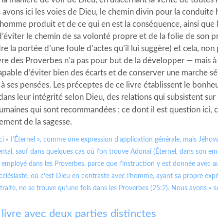
 avons ici les voies de Dieu, le chemin divin pour la conduit
’homme produit et de ce qui en est la conséquence, ainsi qu
’éviter le chemin de sa volonté propre et de la folie de son 
 la portée d’une foule d’actes qu’il lui suggère) et cela, non
ivre des Proverbes n’a pas pour but de la développer — mais à
apable d’éviter bien des écarts et de conserver une marche s
 à ses pensées. Les préceptes de ce livre établissent le bonh
dans leur intégrité selon Dieu, des relations qui subsistent sur 
umaines qui sont recommandées ; ce dont il est question ici, c’
ment de la sagesse.
 ici « I’Éternel », comme une expression d’application générale, mais Jého
tal, sauf dans quelques cas où l’on trouve Adonaï (Éternel, dans son empl
employé dans les Proverbes, parce que l’instruction y est donnée avec aut
clésiaste, où c’est Dieu en contraste avec l’homme, ayant sa propre expér
raite, ne se trouve qu’une fois dans les Proverbes (25:2). Nous avons « s
 livre avec deux parties distinctes